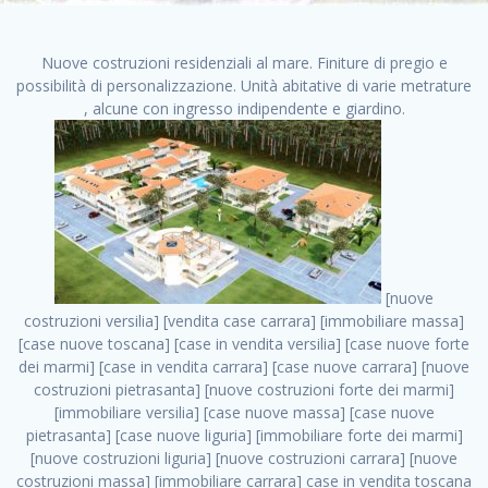
Nuove costruzioni residenziali al mare. Finiture di pregio e
possibilità di personalizzazione. Unità abitative di varie metrature
, alcune con ingresso indipendente e giardino.
[nuove costruzioni versilia] [vendita case carrara] [immobiliare massa] [case nuove toscana] [case in vendita versilia] [case nuove forte dei marmi] [case in vendita carrara] [case nuove carrara] [nuove costruzioni pietrasanta] [nuove costruzioni forte dei marmi] [immobiliare versilia] [case nuove massa] [case nuove pietrasanta] [case nuove liguria] [immobiliare forte dei marmi] [nuove costruzioni liguria] [nuove costruzioni carrara] [nuove costruzioni massa] [immobiliare carrara] case in vendita toscana [immobiliare liguria] [case in vendita massa] [vendita case massa] [vendita case versilia] [nuove costruzioni toscana] [immobiliare pietrasanta] [immobiliare toscana] [case nuove versilia] nuove costruzioni case nuove in vendita case nuove case in costruzione case nuova costruzione appartamenti nuova costruzione case in vendita nuove costruzioni terreno edificabile nuove costruzioni milano marina di carrara carrara massa massa carrara toscana versilia case in vendita a milano case in vendita a roma appartamenti nuovi in vendita vendita case milano case in vendita torino case in vendita milano case di nuova costruzione nuove costruzioni roma case in vendita roma , case in vendita tiburtina . vendita case roma vendita case torino villette nuova costruzione vendita case privati cerco casa milano vendita case impresa edile vendita case genova vendita immobili vendita case nuove cerco casa ville nuova costruzione annunci case in vendita case in vendita nuova costruzione nuove case in vendita case in vendita da privati villette a schiera cerco casa in vendita case in affitto vendita nuove costruzioni costruire case affitto affitto negozio milano cerco casa roma cerco casa nuova costruzione appartamenti in costruzione, case in vendita tiburtina . case nuove vendita case in vendita nuove case nuove milano nuove costruzioni morena case in vendita costruzioni case case in vendita tor vergata nuova annunci vendita case case in vendita milano centro, case in vendita tiburtina . vendita case nuova costruzione case in vendita privati agenzia immobiliare appartamenti di nuova costruzione ville in costruzione case in vendita a opera nuova costruzione nuove costruzioni torino, case in vendita tiburtina . appartamenti nuovi impresa edile roma trova casa costruzioni nuove appartamenti in affitto cantieri in costruzione, case in vendita tiburtina . immobiliare nuove costruzioni case in vendita dragona appartamenti in vendita siti vendita case case in vendita roma nord nuovi costruzioni ville nuove in vendita nuove costruzioni in vendita trovocasa cerco casa affitto villette in vendita nuove costruzioni immobiliari nuove costruzioni bologna toscano immobiliare palermo nuovi appartamenti vendita case dragona nuova costruzione case in vendita villaggio prenestino, case in vendita tiburtina . case in vendita dal costruttore imprese edili torino nuove costruzioni firenze immobiliare case nuove in costruzione toscano immobiliare milano, case in vendita tiburtina . casanuova case in vendita acilia dragona case in vendita di nuova costruzione case in vendita da costruttore nuove costruzioni eur case e cantieri appartamenti in vendita nuova costruzione case in vendita a dragona roma case in vendita nuove case in costruzione porta portese immobiliare appartamenti cerco casa disperatamente case in vendita torresina cascine in vendita vendita immobili roma, case in vendita tiburtina . milano nuove costruzioni morena case in vendita costruzioni edili nuove costruzioni catania visure catastali on line gratis nuove costruzioni monza case in costruzione milano, case in vendita tiburtina . nuove costruzioni boccea vendita immobili milano attico immobiliare roma vendita imprese edili bergamo impresa edile bologna case in vendita a classe appartamento nuovo nuove costruzioni pietralata case costruzione case in vendita roma sud nuove costruzioni residenziali a milano appartamenti nuova costruzione milano case in vendita boccea case in vendita morena nuove costruzioni vendita immobili privati, case in vendita tiburtina . comprare casa nuova costruzione case in vendita con leasing case in vendita ostia antica case nuova costruzione milano appartamenti nuovi milano case nuove roma nuove costruzioni bari edilizia convenzionata case in vendita a tortona villaggio prenestino case in vendita toscano immobiliare professione casa nuove costruzioni parma impresa costruzioni nuove case nuove costruzioni bergamo vendita immobili torino ville di nuova costruzione solo affitti appartamento nuovo in vendita appartamenti nuova costruzione roma case nuova costruzione roma, case in vendita tiburtina . nuove costruzioni a milano case in costruzione roma impresa di costruzioni grimaldi immobiliare costruzioni villetta nuova costruzione case in vendita da imprese edili cerco casa a acquisto casa in costruzione nuove costruzioni mare costruzioni immobiliari cantieri nuove costruzioni acquisto casa nuova costruzione nuove costruzioni padova comprare casa in costruzione impresa edile napoli nuove costruzioni pescara casa risorse immobiliari, case in vendita tiburtina . immobili in costruzione villette nuove villette nuove in vendita gabetti imprese edili verona nuove costruzioni milano sud nuovi immobili nuove costruzioni legnano, case in vendita tiburtina . cantieri nuove costruzioni milano villa nuova case vendita nuove costruzioni appartamenti in vendita nuovi immobili nuovi costruttori case imprese edili brescia nuovi appartamenti milano case in vendita selva nera casa nuova retecasa case nuova costruzione in vendita monolocale imprese edili firenze imprese edili padova frimm vendita case dragona nuove costruzioni vendita imprese edili parma imprese di costruzioni milano immobiliare toscano frimm immobiliare roma case case dal costruttore acquisto terreno agricolo imprese edili italiane roma vende casa case nuove a milano nuove costruzioni a roma imprese costruzioni roma cerco casa nuova immobili di nuova costruzione case in vendita castelverde roma impresa edile palermo rent to buy roma nuove costruzioni, case in vendita tiburtina . tempocasa case in vendita a riscatto nuove costruzioni varese nuove costruzioni bolzano vendita case in costruzione nuove costruzioni lecce cantiere milano costruire villa imprese edili treviso impresa edile catania case in vendita roma tiburtina vendita appartamenti nuova costruzione vendita immobili commerciali case nuove in vendita milano nuove costruzioni seregno cerca casa vendita cerco casa milano vendita nuove costruzioni milano ovest vendita case nuove milano imprese edili modena nuove costruzioni milano centro case in vendita aranova nuove abitazioni, case in vendita tiburtina ., case in vendita tiburtina . nuove costruzioni brescia nuove costruzioni como appartamenti nuovi in vendita a milano case in vendita bologna nuove costruzioni appartamenti in vendita milano nuova costruzione imprese edili como morena nuove costruzioni nuove costruzioni case vendita appartamenti nuovi nuove costruzioni salerno eurekasa villette in costruzione bilocali nuovi case nuove in vendita a roma case in vendita con permuta nuove costruzioni trento impresa edile varese imprese costruzioni milano imprese edili venezia case in vendita prenestina imprese edili spa nuove costruzioni gallarate roma nuove costruzioni case in nuova costruzione nuovi case nuove in vendita a milano nuove costruzioni loano nuovi cantieri milano imprese edili novara case in vendita roma est imprese di costruzioni roma appartamenti in costruzione milano nuovi cantieri cerco casa vendita milano nuove costruzioni brugherio vendita case da imprese edili imprese edili udine nuove costruzioni direttamente dal costruttore imprese edili vicenza case in vendita a loano nuova costruzione nuove villette prezzi case nuove case in vendita in costruzione compravendita terreno agricolo cantiere, case in vendita tiburtina . case in vendita milano navigli costruzione nuova casa costruzioni nuove milano nuove costruzioni roma rent to buy nuove costruzioni taranto palazzo in costruzione vendita appartamenti nuova costruzione milano centro costruzioni milano case in vendita milano nuove costruzioni case in vendita milano sud impresa edile como case nuove a roma boccea case in vendita imprese edili trento nuove costruzioni buccinasco case in costruzione a milano nuove costruzioni ripamonti case in vendita a salerno nuove costruzioni nuove residenze milano case nuove vendita milano nuove costruzioni milano nord nuove costruzioni livorno vendita nuove costruzioni roma nuove costruzioni liguria costruzioni roma cerco casa roma vendita nuove costruzioni classe a impresa edile rimini nuovi annunci case in vendita nuove costruzioni magenta todini costruzioni case grezze in vendita vendita appartamenti nuovi milano case in vendita gallaratese milano nuove costruzioni arezzo, case in vendita tiburtina . case in vendita castelverde case nuove dal costruttore nuovo appartamento nuove costruzioni desenzano imprese edili lombardia imprese edili veneto appartamenti in costruzione roma case vendita pescara nuove costruzioni case in vendita ad acilia imprese edili verona e provincia nuove costruzioni desio appartamenti classe a milano firenze nuove costruzioni pirelli re immobiliare grandi imprese di costruzioni case in vendita torresina roma case in vendita navigli milano nuove costruzioni roma centro nuovecostruzioni appartamenti nuovi a milano impresa edile ancona nuove residenze dragona case in vendita nuove costruzioni brindisi vendita nuove costruzioni milano case in vendita arredate nuove case milano case nuove mil