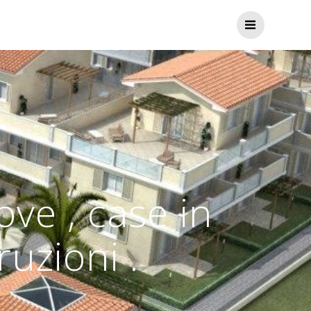
ve , case in
uzioni .