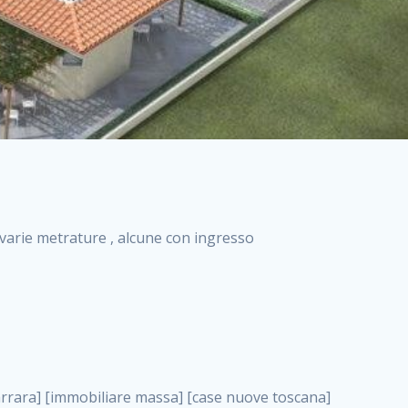
i varie metrature , alcune con ingresso
uzioni bergamo vendita immobili torino ville di nuova costruzione solo affitti appartamento nuovo in vendita appartamenti nuova costruzione roma case nuova costruzione roma, case in vendita roma nuove costruzioni . nuove costruzioni a milano case in costruzione roma impresa di costruzioni grimaldi immobiliare costruzioni villetta nuova costruzione case in vendita da imprese edili cerco casa a acquisto casa in costruzione nuove costruzioni mare costruzioni immobiliari cantieri nuove costruzioni acquisto casa nuova costruzione nuove costruzioni padova comprare casa in costruzione impresa edile napoli nuove costruzioni pescara casa risorse immobiliari, case in vendita roma nuove costruzioni . immobili in costruzione villette nuove villette nuove in vendita gabetti imprese edili verona nuove costruzioni milano sud nuovi immobili nuove costruzioni legnano, case in vendita roma nuove costruzioni . cantieri nuove costruzioni milano villa nuova case vendita nuove costruzioni appartamenti in vendita nuovi immobili nuovi costruttori case imprese edili brescia nuovi appartamenti milano case in vendita selva nera casa nuova retecasa case nuova costruzione in vendita monolocale imprese edili firenze imprese edili padova frimm vendita case dragona nuove costruzioni vendita imprese edili parma imprese di costruzioni milano immobiliare toscano frimm immobiliare roma case case dal costruttore acquisto terreno agricolo imprese edili italiane roma vende casa case nuove a milano nuove costruzioni a roma imprese costruzioni roma cerco casa nuova immobili di nuova costruzione case in vendita castelverde roma impresa edile palermo rent to buy roma nuove costruzioni, case in vendita roma nuove costruzioni . tempocasa case in vendita a riscatto nuove costruzioni varese nuove costruzioni bolzano vendita case in costruzione nuove costruzioni lecce cantiere milano costruire villa imprese edili treviso impresa edile catania case in vendita roma tiburtina vendita appartamenti nuova costruzione vendita immobili commerciali case nuove in vendita milano nuove costruzioni seregno cerca casa vendita cerco casa milano vendita nuove costruzioni milano ovest vendita case nuove milano imprese edili modena nuove costruzioni milano centro case in vendita aranova nuove abitazioni, case in vendita roma nuove costruzioni ., case in vendita roma nuove costruzioni . nuove costruzioni brescia nuove costruzioni como appartamenti nuovi in vendita a milano case in vendita bologna nuove costruzioni appartamenti in vendita milano nuova costruzione imprese edili como morena nuove costruzioni nuove costruzioni case vendita appartamenti nuovi nuove costruzioni salerno eurekasa villette in costruzione bilocali nuovi case nuove in vendita a roma case in vendita con permuta nuove costruzioni trento impresa edile varese imprese costruzioni milano imprese edili venezia case in vendita prenestina imprese edili spa nuove costruzioni gallarate roma nuove costruzioni case in nuova costruzione nuovi case nuove in vendita a milano nuove costruzioni loano nuovi cantieri milano imprese edili novara case in vendita roma est imprese di costruzioni roma appartamenti in costruzione milano nuovi cantieri cerco casa vendita milano nuove costruzioni brugherio vendita case da imprese edili imprese edili udine nuove costruzioni direttamente dal costruttore imprese edili vicenza case in vendita a loano nuova costruzione nuove villette prezzi case nuove case in vendita in costruzione compravendita terreno agricolo cantiere, case in vendita roma nuove costruzioni . case in vendita milano navigli costruzione nuova casa costruzioni nuove milano nuove costruzioni roma rent to buy nuove costruzioni taranto palazzo in costruzione vendita appartamenti nuova costruzione milano centro costruzioni milano case in vendita milano nuove costruzioni case in vendita milano sud impresa edile como case nuove a roma boccea case in vendita imprese edili trento nuove costruzioni buccinasco case in costruzione a milano nuove costruzioni ripamonti case in vendita a salerno nuove costruzioni nuove residenze milano case nuove vendita milano nuove costruzioni milano nord nuove costruzioni livorno vendita nuove costruzioni roma nuove costruzioni liguria costruzioni roma cerco casa roma vendita nuove costruzioni classe a impresa edile rimini nuovi annunci case in vendita nuove costruzioni magenta todini costruzioni case grezze in vendita vendita appartamenti nuovi milano case in vendita gallaratese milano nuove costruzioni arezzo, case in vendita roma nuove costruzioni . case in vendita castelverde case nuove dal costruttore nuovo appartamento nuove costruzioni desenzano imprese edili lombardia imprese edili veneto appartamenti in costruzione roma case vendita pescara nuove costruzioni case in vendita ad acilia imprese edili verona e provincia nuove costruzioni desio appartamenti classe a milano firenze nuove costruzioni pirelli re immobiliare grandi imprese di costruzioni case in vendita torresina roma case in vendita navigli milano nuove costruzioni roma centro