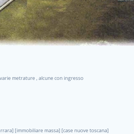
i varie metrature , alcune con ingresso
va costruzione roma case nuova costruzione roma, case in vendita roma nord . nuove costruzioni a milano case in costruzione roma impresa di costruzioni grimaldi immobiliare costruzioni villetta nuova costruzione case in vendita da imprese edili cerco casa a acquisto casa in costruzione nuove costruzioni mare costruzioni immobiliari cantieri nuove costruzioni acquisto casa nuova costruzione nuove costruzioni padova comprare casa in costruzione impresa edile napoli nuove costruzioni pescara casa risorse immobiliari, case in vendita roma nord . immobili in costruzione villette nuove villette nuove in vendita gabetti imprese edili verona nuove costruzioni milano sud nuovi immobili nuove costruzioni legnano, case in vendita roma nord . cantieri nuove costruzioni milano villa nuova case vendita nuove costruzioni appartamenti in vendita nuovi immobili nuovi costruttori case imprese edili brescia nuovi appartamenti milano case in vendita selva nera casa nuova retecasa case nuova costruzione in vendita monolocale imprese edili firenze imprese edili padova frimm vendita case dragona nuove costruzioni vendita imprese edili parma imprese di costruzioni milano immobiliare toscano frimm immobiliare roma case case dal costruttore acquisto terreno agricolo imprese edili italiane roma vende casa case nuove a milano nuove costruzioni a roma imprese costruzioni roma cerco casa nuova immobili di nuova costruzione case in vendita castelverde roma impresa edile palermo rent to buy roma nuove costruzioni, case in vendita roma nord . tempocasa case in vendita a riscatto nuove costruzioni varese nuove costruzioni bolzano vendita case in costruzione nuove costruzioni lecce cantiere milano costruire villa imprese edili treviso impresa edile catania case in vendita roma tiburtina vendita appartamenti nuova costruzione vendita immobili commerciali case nuove in vendita milano nuove costruzioni seregno cerca casa vendita cerco casa milano vendita nuove costruzioni milano ovest vendita case nuove milano imprese edili modena nuove costruzioni milano centro case in vendita aranova nuove abitazioni, case in vendita roma nord ., case in vendita roma nord . nuove costruzioni brescia nuove costruzioni como appartamenti nuovi in vendita a milano case in vendita bologna nuove costruzioni appartamenti in vendita milano nuova costruzione imprese edili como morena nuove costruzioni nuove costruzioni case vendita appartamenti nuovi nuove costruzioni salerno eurekasa villette in costruzione bilocali nuovi case nuove in vendita a roma case in vendita con permuta nuove costruzioni trento impresa edile varese imprese costruzioni milano imprese edili venezia case in vendita prenestina imprese edili spa nuove costruzioni gallarate roma nuove costruzioni case in nuova costruzione nuovi case nuove in vendita a milano nuove costruzioni loano nuovi cantieri milano imprese edili novara case in vendita roma est imprese di costruzioni roma appartamenti in costruzione milano nuovi cantieri cerco casa vendita milano nuove costruzioni brugherio vendita case da imprese edili imprese edili udine nuove costruzioni direttamente dal costruttore imprese edili vicenza case in vendita a loano nuova costruzione nuove villette prezzi case nuove case in vendita in costruzione compravendita terreno agricolo cantiere, case in vendita roma nord . case in vendita milano navigli costruzione nuova casa costruzioni nuove milano nuove costruzioni roma rent to buy nuove costruzioni taranto palazzo in costruzione vendita appartamenti nuova costruzione milano centro costruzioni milano case in vendita milano nuove costruzioni case in vendita milano sud impresa edile como case nuove a roma boccea case in vendita imprese edili trento nuove costruzioni buccinasco case in costruzione a milano nuove costruzioni ripamonti case in vendita a salerno nuove costruzioni nuove residenze milano case nuove vendita milano nuove costruzioni milano nord nuove costruzioni livorno vendita nuove costruzioni roma nuove costruzioni liguria costruzioni roma cerco casa roma vendita nuove costruzioni classe a impresa edile rimini nuovi annunci case in vendita nuove costruzioni magenta todini costruzioni case grezze in vendita vendita appartamenti nuovi milano case in vendita gallaratese milano nuove costruzioni arezzo, case in vendita roma nord . case in vendita castelverde case nuove dal costruttore nuovo appartamento nuove costruzioni desenzano imprese edili lombardia imprese edili veneto appartamenti in costruzione roma case vendita pescara nuove costruzioni case in vendita ad acilia imprese edili verona e provincia nuove costruzioni desio appartamenti classe a milano firenze nuove costruzioni pirelli re immobiliare grandi imprese di costruzioni case in vendita torresina roma case in vendita navigli milano nuove costruzioni roma centro nuovecostruzioni appartamenti nuovi a milano impresa edile ancona nuove residenze dragona case in vendita nuove costruzioni brindisi vendita nuove costruzioni milano case in vendita arredate nuove case milano case nuove mil