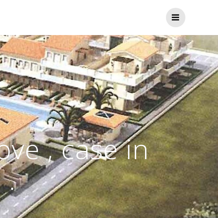
ve , case in
 .