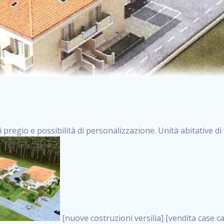
i pregio e possibilità di personalizzazione. Unità abitative d
[nuove costruzioni versilia] [vendita case carrara] [immobiliare massa] [case nuove toscana] [case in vendita versilia] [case nuove forte dei marmi] [case in vendita carrara] [case nuove carrara] [nuove costruzioni pietrasanta] [nuove costruzioni forte dei marmi] [immobiliare versilia] [case nuove massa] [case nuove pietrasanta] [case nuove liguria] [immobiliare forte dei marmi] [nuove costruzioni liguria] [nuove costruzioni carrara] [nuove costruzioni massa] [immobiliare carrara] case in vendita toscana [immobiliare liguria] [case in vendita massa] [vendita case massa] [vendita case versilia] [nuove costruzioni toscana] [immobiliare pietrasanta] [immobiliare toscana] [case nuove versilia] nuove costruzioni case nuove in vendita case nuove case in costruzione case nuova costruzione appartamenti nuova costruzione case in vendita nuove costruzioni terreno edificabile nuove costruzioni milano marina di carrara carrara massa massa carrara toscana versilia case in vendita a milano case in vendita a roma appartamenti nuovi in vendita vendita case milano case in vendita torino case in vendita milano case di nuova costruzione nuove costruzioni roma case in vendita roma , case in vendita roma nord . vendita case roma vendita case torino villette nuova costruzione vendita case privati cerco casa milano vendita case impresa edile vendita case genova vendita immobili vendita case nuove cerco casa ville nuova costruzione annunci case in vendita case in vendita nuova costruzione nuove case in vendita case in vendita da privati villette a schiera cerco casa in vendita case in affitto vendita nuove costruzioni costruire case affitto affitto negozio milano cerco casa roma cerco casa nuova costruzione appartamenti in costruzione, case in vendita roma nord . case nuove vendita case in vendita nuove case nuove milano nuove costruzioni morena case in vendita costruzioni case case in vendita tor vergata nuova annunci vendita case case in vendita milano centro, case in vendita roma nord . vendita case nuova costruzione case in vendita privati agenzia immobiliare appartamenti di nuova costruzione ville in costruzione case in vendita a opera nuova costruzione nuove costruzioni torino, case in vendita roma nord . appartamenti nuovi impresa edile roma trova casa costruzioni nuove appartamenti in affitto cantieri in costruzione, case in vendita roma nord . immobiliare nuove costruzioni case in vendita dragona appartamenti in vendita siti vendita case case in vendita roma nord nuovi costruzioni ville nuove in vendita nuove costruzioni in vendita trovocasa cerco casa affitto villette in vendita nuove costruzioni immobiliari nuove costruzioni bologna toscano immobiliare palermo nuovi appartamenti vendita case dragona nuova costruzione case in vendita villaggio prenestino, case in vendita roma nord . case in vendita dal costruttore imprese edili torino nuove costruzioni firenze immobiliare case nuove in costruzione toscano immobiliare milano, case in vendita roma nord . casanuova case in vendita acilia dragona case in vendita di nuova costruzione case in vendita da costruttore nuove costruzioni eur case e cantieri appartamenti in vendita nuova costruzione case in vendita a dragona roma case in vendita nuove case in costruzione porta portese immobiliare appartamenti cerco casa disperatamente case in vendita torresina cascine in vendita vendita immobili roma, case in vendita roma nord . milano nuove costruzioni morena case in vendita costruzioni edili nuove costruzioni catania visure catastali on line gratis nuove costruzioni monza case in costruzione milano, case in vendita roma nord . nuove costruzioni boccea vendita immobili milano attico immobiliare roma vendita imprese edili bergamo impresa edile bologna case in vendita a classe appartamento nuovo nuove costruzioni pietralata case costruzione case in vendita roma sud nuove costruzioni residenziali a milano appartamenti nuova costruzione milano case in vendita boccea case in vendita morena nuove costruzioni vendita immobili privati, case in vendita roma nord . comprare casa nuova costruzione case in vendita con leasing case in vendita ostia antica case nuova costruzione milano appartamenti nuovi milano case nuove roma nuove costruzioni bari edilizia convenzionata case in vendita a tortona villaggio prenestino case in vendita toscano immobiliare professione casa nuove costruzioni parma impresa costruzioni nuove case nuove costruzioni bergamo vendita immobili torino ville di nuova costruzione solo affitti appartamento nuovo in vendita appartamenti nuo