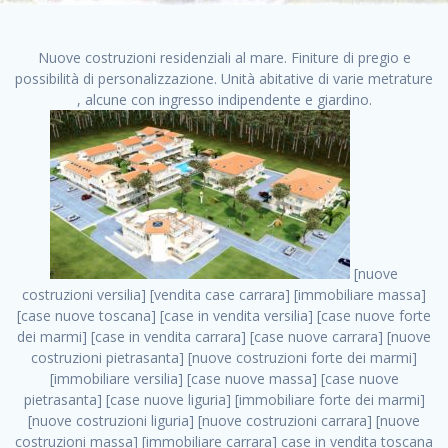
Nuove costruzioni residenziali al mare. Finiture di pregio e
possibilità di personalizzazione. Unità abitative di varie metrature
, alcune con ingresso indipendente e giardino.
[nuove costruzioni versilia] [vendita case carrara] [immobiliare massa] [case nuove toscana] [case in vendita versilia] [case nuove forte dei marmi] [case in vendita carrara] [case nuove carrara] [nuove costruzioni pietrasanta] [nuove costruzioni forte dei marmi] [immobiliare versilia] [case nuove massa] [case nuove pietrasanta] [case nuove liguria] [immobiliare forte dei marmi] [nuove costruzioni liguria] [nuove costruzioni carrara] [nuove costruzioni massa] [immobiliare carrara] case in vendita toscana [immobiliare liguria] [case in vendita massa] [vendita case massa] [vendita case versilia] [nuove costruzioni toscana] [immobiliare pietrasanta] [immobiliare toscana] [case nuove versilia] nuove costruzioni case nuove in vendita case nuove case in costruzione case nuova costruzione appartamenti nuova costruzione case in vendita nuove costruzioni terreno edificabile nuove costruzioni milano marina di carrara carrara massa massa carrara toscana versilia case in vendita a milano case in vendita a roma appartamenti nuovi in vendita vendita case milano case in vendita torino case in vendita milano case di nuova costruzione nuove costruzioni roma case in vendita roma , case in vendita roma est . vendita case roma vendita case torino villette nuova costruzione vendita case privati cerco casa milano vendita case impresa edile vendita case genova vendita immobili vendita case nuove cerco casa ville nuova costruzione annunci case in vendita case in vendita nuova costruzione nuove case in vendita case in vendita da privati villette a schiera cerco casa in vendita case in affitto vendita nuove costruzioni costruire case affitto affitto negozio milano cerco casa roma cerco casa nuova costruzione appartamenti in costruzione, case in vendita roma est . case nuove vendita case in vendita nuove case nuove milano nuove costruzioni morena case in vendita costruzioni case case in vendita tor vergata nuova annunci vendita case case in vendita milano centro, case in vendita roma est . vendita case nuova costruzione case in vendita privati agenzia immobiliare appartamenti di nuova costruzione ville in costruzione case in vendita a opera nuova costruzione nuove costruzioni torino, case in vendita roma est . appartamenti nuovi impresa edile roma trova casa costruzioni nuove appartamenti in affitto cantieri in costruzione, case in vendita roma est . immobiliare nuove costruzioni case in vendita dragona appartamenti in vendita siti vendita case case in vendita roma nord nuovi costruzioni ville nuove in vendita nuove costruzioni in vendita trovocasa cerco casa affitto villette in vendita nuove costruzioni immobiliari nuove costruzioni bologna toscano immobiliare palermo nuovi appartamenti vendita case dragona nuova costruzione case in vendita villaggio prenestino, case in vendita roma est . case in vendita dal costruttore imprese edili torino nuove costruzioni firenze immobiliare case nuove in costruzione toscano immobiliare milano, case in vendita roma est . casanuova case in vendita acilia dragona case in vendita di nuova costruzione case in vendita da costruttore nuove costruzioni eur case e cantieri appartamenti in vendita nuova costruzione case in vendita a dragona roma case in vendita nuove case in costruzione porta portese immobiliare appartamenti cerco casa disperatamente case in vendita torresina cascine in vendita vendita immobili roma, case in vendita roma est . milano nuove costruzioni morena case in vendita costruzioni edili nuove costruzioni catania visure catastali on line gratis nuove costruzioni monza case in costruzione milano, case in vendita roma est . nuove costruzioni boccea vendita immobili milano attico immobiliare roma vendita imprese edili bergamo impresa edile bologna case in vendita a classe appartamento nuovo nuove costruzioni pietralata case costruzione case in vendita roma sud nuove costruzioni residenziali a milano appartamenti nuova costruzione milano case in vendita boccea case in vendita morena nuove costruzioni vendita immobili privati, case in vendita roma est . comprare casa nuova costruzione case in vendita con leasing case in vendita ostia antica case nuova costruzione milano appartamenti nuovi milano case nuove roma nuove costruzioni bari edilizia convenzionata case in vendita a tortona villaggio prenestino case in vendita toscano immobiliare professione casa nuove costruzioni parma impresa costruzioni nuove case nuove costruzioni bergamo vendita immobili torino ville di nuova costruzione solo affitti appartamento nuovo in vendita appartamenti nuova costruzione roma case nuova costruzione roma, case in vendita roma est . nuove costruzioni a milano case in costruzione roma impresa di costruzioni grimaldi immobiliare costruzioni villetta nuova costruzione case in vendita da imprese edili cerco casa a acquisto casa in costruzione nuove costruzioni mare costruzioni immobiliari cantieri nuove costruzioni acquisto casa nuova costruzione nuove costruzioni padova comprare casa in costruzione impresa edile napoli nuove costruzioni pescara casa risorse immobiliari, case in vendita roma est . immobili in costruzione villette nuove villette nuove in vendita gabetti imprese edili verona nuove costruzioni milano sud nuovi immobili nuove costruzioni legnano, case in vendita roma est . cantieri nuove costruzioni milano villa nuova case vendita nuove costruzioni appartamenti in vendita nuovi immobili nuovi costruttori case imprese edili brescia nuovi appartamenti milano case in vendita selva nera casa nuova retecasa case nuova costruzione in vendita monolocale imprese edili firenze imprese edili padova frimm vendita case dragona nuove costruzioni vendita imprese edili parma imprese di costruzioni milano immobiliare toscano frimm immobiliare roma case case dal costruttore acquisto terreno agricolo imprese edili italiane roma vende casa case nuove a milano nuove costruzioni a roma imprese costruzioni roma cerco casa nuova immobili di nuova costruzione case in vendita castelverde roma impresa edile palermo rent to buy roma nuove costruzioni, case in vendita roma est . tempocasa case in vendita a riscatto nuove costruzioni varese nuove costruzioni bolzano vendita case in costruzione nuove costruzioni lecce cantiere milano costruire villa imprese edili treviso impresa edile catania case in vendita roma tiburtina vendita appartamenti nuova costruzione vendita immobili commerciali case nuove in vendita milano nuove costruzioni seregno cerca casa vendita cerco casa milano vendita nuove costruzioni milano ovest vendita case nuove milano imprese edili modena nuove costruzioni milano centro case in vendita aranova nuove abitazioni, case in vendita roma est ., case in vendita roma est . nuove costruzioni brescia nuove costruzioni como appartamenti nuovi in vendita a milano case in vendita bologna nuove costruzioni appartamenti in vendita milano nuova costruzione imprese edili como morena nuove costruzioni nuove costruzioni case vendita appartamenti nuovi nuove costruzioni salerno eurekasa villette in costruzione bilocali nuovi case nuove in vendita a roma case in vendita con permuta nuove costruzioni trento impresa edile varese imprese costruzioni milano imprese edili venezia case in vendita prenestina imprese edili spa nuove costruzioni gallarate roma nuove costruzioni case in nuova costruzione nuovi case nuove in vendita a milano nuove costruzioni loano nuovi cantieri milano imprese edili novara case in vendita roma est imprese di costruzioni roma appartamenti in costruzione milano nuovi cantieri cerco casa vendita milano nuove costruzioni brugherio vendita case da imprese edili imprese edili udine nuove costruzioni direttamente dal costruttore imprese edili vicenza case in vendita a loano nuova costruzione nuove villette prezzi case nuove case in vendita in costruzione compravendita terreno agricolo cantiere, case in vendita roma est . case in vendita milano navigli costruzione nuova casa costruzioni nuove milano nuove costruzioni roma rent to buy nuove costruzioni taranto palazzo in costruzione vendita appartamenti nuova costruzione milano centro costruzioni milano case in vendita milano nuove costruzioni case in vendita milano sud impresa edile como case nuove a roma boccea case in vendita imprese edili trento nuove costruzioni buccinasco case in costruzione a milano nuove costruzioni ripamonti case in vendita a salerno nuove costruzioni nuove residenze milano case nuove vendita milano nuove costruzioni milano nord nuove costruzioni livorno vendita nuove costruzioni roma nuove costruzioni liguria costruzioni roma cerco casa roma vendita nuove costruzioni classe a impresa edile rimini nuovi annunci case in vendita nuove costruzioni magenta todini costruzioni case grezze in vendita vendita appartamenti nuovi milano case in vendita gallaratese milano nuove costruzioni arezzo, case in vendita roma est . case in vendita castelverde case nuove dal costruttore nuovo appartamento nuove costruzioni desenzano imprese edili lombardia imprese edili veneto appartamenti in costruzione roma case vendita pescara nuove costruzioni case in vendita ad acilia imprese edili verona e provincia nuove costruzioni desio appartamenti classe a milano firenze nuove costruzioni pirelli re immobiliare grandi imprese di costruzioni case in vendita torresina roma case in vendita navigli milano nuove costruzioni roma centro nuovecostruzioni appartamenti nuovi a milano impresa edile ancona nuove residenze dragona case in vendita nuove costruzioni brindisi vendita nuove costruzioni milano case in vendita arredate nuove case milano case nuove milano centro sito i