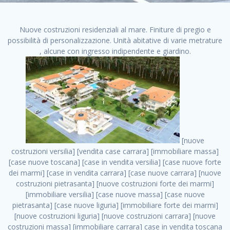
Nuove costruzioni residenziali al mare. Finiture di pregio e
possibilità di personalizzazione. Unità abitative di varie metrature
, alcune con ingresso indipendente e giardino.
[nuove costruzioni versilia] [vendita case carrara] [immobiliare massa] [case nuove toscana] [case in vendita versilia] [case nuove forte dei marmi] [case in vendita carrara] [case nuove carrara] [nuove costruzioni pietrasanta] [nuove costruzioni forte dei marmi] [immobiliare versilia] [case nuove massa] [case nuove pietrasanta] [case nuove liguria] [immobiliare forte dei marmi] [nuove costruzioni liguria] [nuove costruzioni carrara] [nuove costruzioni massa] [immobiliare carrara] case in vendita toscana [immobiliare liguria] [case in vendita massa] [vendita case massa] [vendita case versilia] [nuove costruzioni toscana] [immobiliare pietrasanta] [immobiliare toscana] [case nuove versilia] nuove costruzioni case nuove in vendita case nuove case in costruzione case nuova costruzione appartamenti nuova costruzione case in vendita nuove costruzioni terreno edificabile nuove costruzioni milano marina di carrara carrara massa massa carrara toscana versilia case in vendita a milano case in vendita a roma appartamenti nuovi in vendita vendita case milano case in vendita torino case in vendita milano case di nuova costruzione nuove costruzioni roma case in vendita roma , case in vendita morena roma . vendita case roma vendita case torino villette nuova costruzione vendita case privati cerco casa milano vendita case impresa edile vendita case genova vendita immobili vendita case nuove cerco casa ville nuova costruzione annunci case in vendita case in vendita nuova costruzione nuove case in vendita case in vendita da privati villette a schiera cerco casa in vendita case in affitto vendita nuove costruzioni costruire case affitto affitto negozio milano cerco casa roma cerco casa nuova costruzione appartamenti in costruzione, case in vendita morena roma . case nuove vendita case in vendita nuove case nuove milano nuove costruzioni morena case in vendita costruzioni case case in vendita tor vergata nuova annunci vendita case case in vendita milano centro, case in vendita morena roma . vendita case nuova costruzione case in vendita privati agenzia immobiliare appartamenti di nuova costruzione ville in costruzione case in vendita a opera nuova costruzione nuove costruzioni torino, case in vendita morena roma . appartamenti nuovi impresa edile roma trova casa costruzioni nuove appartamenti in affitto cantieri in costruzione, case in vendita morena roma . immobiliare nuove costruzioni case in vendita dragona appartamenti in vendita siti vendita case case in vendita roma nord nuovi costruzioni ville nuove in vendita nuove costruzioni in vendita trovocasa cerco casa affitto villette in vendita nuove costruzioni immobiliari nuove costruzioni bologna toscano immobiliare palermo nuovi appartamenti vendita case dragona nuova costruzione case in vendita villaggio prenestino, case in vendita morena roma . case in vendita dal costruttore imprese edili torino nuove costruzioni firenze immobiliare case nuove in costruzione toscano immobiliare milano, case in vendita morena roma . casanuova case in vendita acilia dragona case in vendita di nuova costruzione case in vendita da costruttore nuove costruzioni eur case e cantieri appartamenti in vendita nuova costruzione case in vendita a dragona roma case in vendita nuove case in costruzione porta portese immobiliare appartamenti cerco casa disperatamente case in vendita torresina cascine in vendita vendita immobili roma, case in vendita morena roma . milano nuove costruzioni morena case in vendita costruzioni edili nuove costruzioni catania visure catastali on line gratis nuove costruzioni monza case in costruzione milano, case in vendita morena roma . nuove costruzioni boccea vendita immobili milano attico immobiliare roma vendita imprese edili bergamo impresa edile bologna case in vendita a classe appartamento nuovo nuove costruzioni pietralata case costruzione case in vendita roma sud nuove costruzioni residenziali a milano appartamenti nuova costruzione milano case in vendita boccea case in vendita morena nuove costruzioni vendita immobili privati, case in vendita morena roma . comprare casa nuova costruzione case in vendita con leasing case in vendita ostia antica case nuova costruzione milano appartamenti nuovi milano case nuove roma nuove costruzioni bari edilizia convenzionata case in vendita a tortona villaggio prenestino case in vendita toscano immobiliare professione casa nuove costruzioni parma impresa costruzioni nuove case nuove costruzioni bergamo vendita immobili torino ville di nuova costruzione solo affitti appartamento nuovo in vendita appartamenti nuova costruzione roma case nuova costruzione roma, case in vendita morena roma . nuove costruzioni a milano case in costruzione roma impresa di costruzioni grimaldi immobiliare costruzioni villetta nuova costruzione case in vendita da imprese edili cerco casa a acquisto casa in costruzione nuove costruzioni mare costruzioni immobiliari cantieri nuove costruzioni acquisto casa nuova costruzione nuove costruzioni padova comprare casa in costruzione impresa edile napoli nuove costruzioni pescara casa risorse immobiliari, case in vendita morena roma . immobili in costruzione villette nuove villette nuove in vendita gabetti imprese edili verona nuove costruzioni milano sud nuovi immobili nuove costruzioni legnano, case in vendita morena roma . cantieri nuove costruzioni milano villa nuova case vendita nuove costruzioni appartamenti in vendita nuovi immobili nuovi costruttori case imprese edili brescia nuovi appartamenti milano case in vendita selva nera casa nuova retecasa case nuova costruzione in vendita monolocale imprese edili firenze imprese edili padova frimm vendita case dragona nuove costruzioni vendita imprese edili parma imprese di costruzioni milano immobiliare toscano frimm immobiliare roma case case dal costruttore acquisto terreno agricolo imprese edili italiane roma vende casa case nuove a milano nuove costruzioni a roma imprese costruzioni roma cerco casa nuova immobili di nuova costruzione case in vendita castelverde roma impresa edile palermo rent to buy roma nuove costruzioni, case in vendita morena roma . tempocasa case in vendita a riscatto nuove costruzioni varese nuove costruzioni bolzano vendita case in costruzione nuove costruzioni lecce cantiere milano costruire villa imprese edili treviso impresa edile catania case in vendita roma tiburtina vendita appartamenti nuova costruzione vendita immobili commerciali case nuove in vendita milano nuove costruzioni seregno cerca casa vendita cerco casa milano vendita nuove costruzioni milano ovest vendita case nuove milano imprese edili modena nuove costruzioni milano centro case in vendita aranova nuove abitazioni, case in vendita morena roma ., case in vendita morena roma . nuove costruzioni brescia nuove costruzioni como appartamenti nuovi in vendita a milano case in vendita bologna nuove costruzioni appartamenti in vendita milano nuova costruzione imprese edili como morena nuove costruzioni nuove costruzioni case vendita appartamenti nuovi nuove costruzioni salerno eurekasa villette in costruzione bilocali nuovi case nuove in vendita a roma case in vendita con permuta nuove costruzioni trento impresa edile varese imprese costruzioni milano imprese edili venezia case in vendita prenestina imprese edili spa nuove costruzioni gallarate roma nuove costruzioni case in nuova costruzione nuovi case nuove in vendita a milano nuove costruzioni loano nuovi cantieri milano imprese edili novara case in vendita roma est imprese di costruzioni roma appartamenti in costruzione milano nuovi cantieri cerco casa vendita milano nuove costruzioni brugherio vendita case da imprese edili imprese edili udine nuove costruzioni direttamente dal costruttore imprese edili vicenza case in vendita a loano nuova costruzione nuove villette prezzi case nuove case in vendita in costruzione compravendita terreno agricolo cantiere, case in vendita morena roma . case in vendita milano navigli costruzione nuova casa costruzioni nuove milano nuove costruzioni roma rent to buy nuove costruzioni taranto palazzo in costruzione vendita appartamenti nuova costruzione milano centro costruzioni milano case in vendita milano nuove costruzioni case in vendita milano sud impresa edile como case nuove a roma boccea case in vendita imprese edili trento nuove costruzioni buccinasco case in costruzione a milano nuove costruzioni ripamonti case in vendita a salerno nuove costruzioni nuove residenze milano case nuove vendita milano nuove costruzioni milano nord nuove costruzioni livorno vendita nuove costruzioni roma nuove costruzioni liguria costruzioni roma cerco casa roma vendita nuove costruzioni classe a impresa edile rimini nuovi annunci case in vendita nuove costruzioni magenta todini costruzioni case grezze in vendita vendita appartamenti nuovi milano case in vendita gallaratese milano nuove costruzioni arezzo, case in vendita morena roma . case in vendita castelverde case nuove dal costruttore nuovo appartamento nuove costruzioni desenzano imprese edili lombardia imprese edili veneto appartamenti in costruzione roma case vendita pescara nuove costruzioni case in vendita ad acilia imprese edili verona e provincia nuove costruzioni desio appartamenti classe a milano firenze nuove costruzioni pirelli re immobiliare grandi imprese di costruzioni case in vendita torresina roma case in vendita navigli milano nuove costruzioni roma centro nuovecostruzioni appartamenti nuovi a milano impresa edile ancona nuove residenze dragona case in vendita nuove costruzioni brindisi vendita nuove costruzioni milano case in vendita arredat