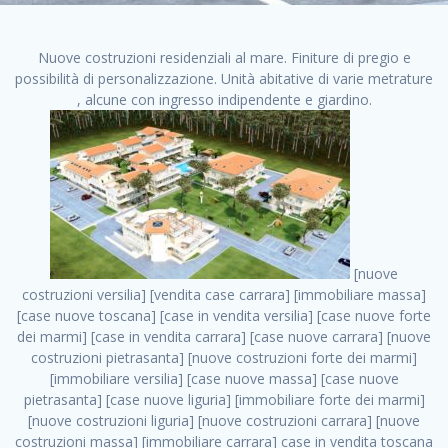
Nuove costruzioni residenziali al mare. Finiture di pregio e
possibilità di personalizzazione. Unità abitative di varie metrature
, alcune con ingresso indipendente e giardino.
[nuove costruzioni versilia] [vendita case carrara] [immobiliare massa] [case nuove toscana] [case in vendita versilia] [case nuove forte dei marmi] [case in vendita carrara] [case nuove carrara] [nuove costruzioni pietrasanta] [nuove costruzioni forte dei marmi] [immobiliare versilia] [case nuove massa] [case nuove pietrasanta] [case nuove liguria] [immobiliare forte dei marmi] [nuove costruzioni liguria] [nuove costruzioni carrara] [nuove costruzioni massa] [immobiliare carrara] case in vendita toscana [immobiliare liguria] [case in vendita massa] [vendita case massa] [vendita case versilia] [nuove costruzioni toscana] [immobiliare pietrasanta] [immobiliare toscana] [case nuove versilia] nuove costruzioni case nuove in vendita case nuove case in costruzione case nuova costruzione appartamenti nuova costruzione case in vendita nuove costruzioni terreno edificabile nuove costruzioni milano marina di carrara carrara massa massa carrara toscana versilia case in vendita a milano case in vendita a roma appartamenti nuovi in vendita vendita case milano case in vendita torino case in vendita milano case di nuova costruzione nuove costruzioni roma case in vendita roma , case in vendita milano provincia . vendita case roma vendita case torino villette nuova costruzione vendita case privati cerco casa milano vendita case impresa edile vendita case genova vendita immobili vendita case nuove cerco casa ville nuova costruzione annunci case in vendita case in vendita nuova costruzione nuove case in vendita case in vendita da privati villette a schiera cerco casa in vendita case in affitto vendita nuove costruzioni costruire case affitto affitto negozio milano cerco casa roma cerco casa nuova costruzione appartamenti in costruzione, case in vendita milano provincia . case nuove vendita case in vendita nuove case nuove milano nuove costruzioni morena case in vendita costruzioni case case in vendita tor vergata nuova annunci vendita case case in vendita milano centro, case in vendita milano provincia . vendita case nuova costruzione case in vendita privati agenzia immobiliare appartamenti di nuova costruzione ville in costruzione case in vendita a opera nuova costruzione nuove costruzioni torino, case in vendita milano provincia . appartamenti nuovi impresa edile roma trova casa costruzioni nuove appartamenti in affitto cantieri in costruzione, case in vendita milano provincia . immobiliare nuove costruzioni case in vendita dragona appartamenti in vendita siti vendita case case in vendita roma nord nuovi costruzioni ville nuove in vendita nuove costruzioni in vendita trovocasa cerco casa affitto villette in vendita nuove costruzioni immobiliari nuove costruzioni bologna toscano immobiliare palermo nuovi appartamenti vendita case dragona nuova costruzione case in vendita villaggio prenestino, case in vendita milano provincia . case in vendita dal costruttore imprese edili torino nuove costruzioni firenze immobiliare case nuove in costruzione toscano immobiliare milano, case in vendita milano provincia . casanuova case in vendita acilia dragona case in vendita di nuova costruzione case in vendita da costruttore nuove costruzioni eur case e cantieri appartamenti in vendita nuova costruzione case in vendita a dragona roma case in vendita nuove case in costruzione porta portese immobiliare appartamenti cerco casa disperatamente case in vendita torresina cascine in vendita vendita immobili roma, case in vendita milano provincia . milano nuove costruzioni morena case in vendita costruzioni edili nuove costruzioni catania visure catastali on line gratis nuove costruzioni monza case in costruzione milano, case in vendita milano provincia . nuove costruzioni boccea vendita immobili milano attico immobiliare roma vendita imprese edili bergamo impresa edile bologna case in vendita a classe appartamento nuovo nuove costruzioni pietralata case costruzione case in vendita roma sud nuove costruzioni residenziali a milano appartamenti nuova costruzione milano case in vendita boccea case in vendita morena nuove costruzioni vendita immobili privati, case in vendita milano provincia . comprare casa nuova costruzione case in vendita con leasing case in vendita ostia antica case nuova costruzione milano appartamenti nuovi milano case nuove roma nuove costruzioni bari edilizia convenzionata case in vendita a tortona villaggio prenestino case in vendita toscano immobiliare professione casa nuove costruzioni parma impresa costruzioni nuove case nuove costruzioni bergamo vendita immobili torino ville di nuova costruzione solo affitti appartamento nuovo in vendita appartamenti nuova costruzione roma case nuova costruzione roma, case in vendita milano provincia . nuove costruzioni a milano case in costruzione roma impresa di costruzioni grimaldi immobiliare costruzioni villetta nuova costruzione case in vendita da imprese edili cerco casa a acquisto casa in costruzione nuove costruzioni mare costruzioni immobiliari cantieri nuove costruzioni acquisto casa nuova costruzione nuove costruzioni padova comprare casa in costruzione impresa edile napoli nuove costruzioni pescara casa risorse immobiliari, case in vendita milano provincia . immobili in costruzione villette nuove villette nuove in vendita gabetti imprese edili verona nuove costruzioni milano sud nuovi immobili nuove costruzioni legnano, case in vendita milano provincia . cantieri nuove costruzioni milano villa nuova case vendita nuove costruzioni appartamenti in vendita nuovi immobili nuovi costruttori case imprese edili brescia nuovi appartamenti milano case in vendita selva nera casa nuova retecasa case nuova costruzione in vendita monolocale imprese edili firenze imprese edili padova frimm vendita case dragona nuove costruzioni vendita imprese edili parma imprese di costruzioni milano immobiliare toscano frimm immobiliare roma case case dal costruttore acquisto terreno agricolo imprese edili italiane roma vende casa case nuove a milano nuove costruzioni a roma imprese costruzioni roma cerco casa nuova immobili di nuova costruzione case in vendita castelverde roma impresa edile palermo rent to buy roma nuove costruzioni, case in vendita milano provincia . tempocasa case in vendita a riscatto nuove costruzioni varese nuove costruzioni bolzano vendita case in costruzione nuove costruzioni lecce cantiere milano costruire villa imprese edili treviso impresa edile catania case in vendita roma tiburtina vendita appartamenti nuova costruzione vendita immobili commerciali case nuove in vendita milano nuove costruzioni seregno cerca casa vendita cerco casa milano vendita nuove costruzioni milano ovest vendita case nuove milano imprese edili modena nuove costruzioni milano centro case in vendita aranova nuove abitazioni, case in vendita milano provincia ., case in vendita milano provincia . nuove costruzioni brescia nuove costruzioni como appartamenti nuovi in vendita a milano case in vendita bologna nuove costruzioni appartamenti in vendita milano nuova costruzione imprese edili como morena nuove costruzioni nuove costruzioni case vendita appartamenti nuovi nuove costruzioni salerno eurekasa villette in costruzione bilocali nuovi case nuove in vendita a roma case in vendita con permuta nuove costruzioni trento impresa edile varese imprese costruzioni milano imprese edili venezia case in vendita prenestina imprese edili spa nuove costruzioni gallarate roma nuove costruzioni case in nuova costruzione nuovi case nuove in vendita a milano nuove costruzioni loano nuovi cantieri milano imprese edili novara case in vendita roma est imprese di costruzioni roma appartamenti in costruzione milano nuovi cantieri cerco casa vendita milano nuove costruzioni brugherio vendita case da imprese edili imprese edili udine nuove costruzioni direttamente dal costruttore imprese edili vicenza case in vendita a loano nuova costruzione nuove villette prezzi case nuove case in vendita in costruzione compravendita terreno agricolo cantiere, case in vendita milano provincia . case in vendita milano navigli costruzione nuova casa costruzioni nuove milano nuove costruzioni roma rent to buy nuove costruzioni taranto palazzo in costruzione vendita appartamenti nuova costruzione milano centro costruzioni milano case in vendita milano nuove costruzioni case in vendita milano sud impresa edile como case nuove a roma boccea case in vendita imprese edili trento nuove costruzioni buccinasco case in costruzione a milano nuove costruzioni ripamonti case in vendita a salerno nuove costruzioni nuove residenze milano case nuove vendita milano nuove costruzioni milano nord nuove costruzioni livorno vendita nuove costruzioni roma nuove costruzioni liguria costruzioni roma cerco casa roma vendita nuove costruzioni classe a impresa edile rimini nuovi annunci case in vendita nuove costruzioni magenta todini costruzioni case grezze in vendita vendita appartamenti nuovi milano case in vendita gallaratese milano nuove costruzioni arezzo, case in vendita milano provincia . case in vendita castelverde case nuove dal costruttore nuovo appartamento nuove costruzioni desenzano imprese edili lombardia imprese edili veneto appartamenti in costruzione roma case vendita pescara nuove costruzioni case in vendita ad acilia imprese edili verona e provincia nuove costruzioni desio appartamenti classe a milano firenze nuove costruzioni pirelli re immobiliare grandi imprese di costruzioni case in vendita torresina roma case in vendita navigli milano nuove costruzioni roma centro nuovecostruzioni appartamenti nuovi a milano impresa edile ancona nuove residenze dragona case in vend