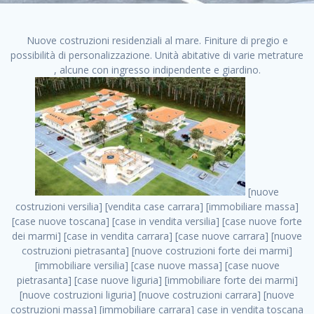
Nuove costruzioni residenziali al mare. Finiture di pregio e
possibilità di personalizzazione. Unità abitative di varie metrature
, alcune con ingresso indipendente e giardino.
[nuove costruzioni versilia] [vendita case carrara] [immobiliare massa] [case nuove toscana] [case in vendita versilia] [case nuove forte dei marmi] [case in vendita carrara] [case nuove carrara] [nuove costruzioni pietrasanta] [nuove costruzioni forte dei marmi] [immobiliare versilia] [case nuove massa] [case nuove pietrasanta] [case nuove liguria] [immobiliare forte dei marmi] [nuove costruzioni liguria] [nuove costruzioni carrara] [nuove costruzioni massa] [immobiliare carrara] case in vendita toscana [immobiliare liguria] [case in vendita massa] [vendita case massa] [vendita case versilia] [nuove costruzioni toscana] [immobiliare pietrasanta] [immobiliare toscana] [case nuove versilia] nuove costruzioni case nuove in vendita case nuove case in costruzione case nuova costruzione appartamenti nuova costruzione case in vendita nuove costruzioni terreno edificabile nuove costruzioni milano marina di carrara carrara massa massa carrara toscana versilia case in vendita a milano case in vendita a roma appartamenti nuovi in vendita vendita case milano case in vendita torino case in vendita milano case di nuova costruzione nuove costruzioni roma case in vendita roma , case in vendita milano ovest . vendita case roma vendita case torino villette nuova costruzione vendita case privati cerco casa milano vendita case impresa edile vendita case genova vendita immobili vendita case nuove cerco casa ville nuova costruzione annunci case in vendita case in vendita nuova costruzione nuove case in vendita case in vendita da privati villette a schiera cerco casa in vendita case in affitto vendita nuove costruzioni costruire case affitto affitto negozio milano cerco casa roma cerco casa nuova costruzione appartamenti in costruzione, case in vendita milano ovest . case nuove vendita case in vendita nuove case nuove milano nuove costruzioni morena case in vendita costruzioni case case in vendita tor vergata nuova annunci vendita case case in vendita milano centro, case in vendita milano ovest . vendita case nuova costruzione case in vendita privati agenzia immobiliare appartamenti di nuova costruzione ville in costruzione case in vendita a opera nuova costruzione nuove costruzioni torino, case in vendita milano ovest . appartamenti nuovi impresa edile roma trova casa costruzioni nuove appartamenti in affitto cantieri in costruzione, case in vendita milano ovest . immobiliare nuove costruzioni case in vendita dragona appartamenti in vendita siti vendita case case in vendita roma nord nuovi costruzioni ville nuove in vendita nuove costruzioni in vendita trovocasa cerco casa affitto villette in vendita nuove costruzioni immobiliari nuove costruzioni bologna toscano immobiliare palermo nuovi appartamenti vendita case dragona nuova costruzione case in vendita villaggio prenestino, case in vendita milano ovest . case in vendita dal costruttore imprese edili torino nuove costruzioni firenze immobiliare case nuove in costruzione toscano immobiliare milano, case in vendita milano ovest . casanuova case in vendita acilia dragona case in vendita di nuova costruzione case in vendita da costruttore nuove costruzioni eur case e cantieri appartamenti in vendita nuova costruzione case in vendita a dragona roma case in vendita nuove case in costruzione porta portese immobiliare appartamenti cerco casa disperatamente case in vendita torresina cascine in vendita vendita immobili roma, case in vendita milano ovest . milano nuove costruzioni morena case in vendita costruzioni edili nuove costruzioni catania visure catastali on line gratis nuove costruzioni monza case in costruzione milano, case in vendita milano ovest . nuove costruzioni boccea vendita immobili milano attico immobiliare roma vendita imprese edili bergamo impresa edile bologna case in vendita a classe appartamento nuovo nuove costruzioni pietralata case costruzione case in vendita roma sud nuove costruzioni residenziali a milano appartamenti nuova costruzione milano case in vendita boccea case in vendita morena nuove costruzioni vendita immobili privati, case in vendita milano ovest . comprare casa nuova costruzione case in vendita con leasing case in vendita ostia antica case nuova costruzione milano appartamenti nuovi milano case nuove roma nuove costruzioni bari edilizia convenzionata case in vendita a tortona villaggio prenestino case in vendita toscano immobiliare professione casa nuove costruzioni parma impresa costruzioni nuove case nuove costruzioni bergamo vendita immobili torino ville di nuova costruzione solo affitti appartamento nuovo in vendita appartamenti nuova costruzione roma case nuova costruzione roma, case in vendita milano ovest . nuove costruzioni a milano case in costruzione roma impresa di costruzioni grimaldi immobiliare costruzioni villetta nuova costruzione case in vendita da imprese edili cerco casa a acquisto casa in costruzione nuove costruzioni mare costruzioni immobiliari cantieri nuove costruzioni acquisto casa nuova costruzione nuove costruzioni padova comprare casa in costruzione impresa edile napoli nuove costruzioni pescara casa risorse immobiliari, case in vendita milano ovest . immobili in costruzione villette nuove villette nuove in vendita gabetti imprese edili verona nuove costruzioni milano sud nuovi immobili nuove costruzioni legnano, case in vendita milano ovest . cantieri nuove costruzioni milano villa nuova case vendita nuove costruzioni appartamenti in vendita nuovi immobili nuovi costruttori case imprese edili brescia nuovi appartamenti milano case in vendita selva nera casa nuova retecasa case nuova costruzione in vendita monolocale imprese edili firenze imprese edili padova frimm vendita case dragona nuove costruzioni vendita imprese edili parma imprese di costruzioni milano immobiliare toscano frimm immobiliare roma case case dal costruttore acquisto terreno agricolo imprese edili italiane roma vende casa case nuove a milano nuove costruzioni a roma imprese costruzioni roma cerco casa nuova immobili di nuova costruzione case in vendita castelverde roma impresa edile palermo rent to buy roma nuove costruzioni, case in vendita milano ovest . tempocasa case in vendita a riscatto nuove costruzioni varese nuove costruzioni bolzano vendita case in costruzione nuove costruzioni lecce cantiere milano costruire villa imprese edili treviso impresa edile catania case in vendita roma tiburtina vendita appartamenti nuova costruzione vendita immobili commerciali case nuove in vendita milano nuove costruzioni seregno cerca casa vendita cerco casa milano vendita nuove costruzioni milano ovest vendita case nuove milano imprese edili modena nuove costruzioni milano centro case in vendita aranova nuove abitazioni, case in vendita milano ovest ., case in vendita milano ovest . nuove costruzioni brescia nuove costruzioni como appartamenti nuovi in vendita a milano case in vendita bologna nuove costruzioni appartamenti in vendita milano nuova costruzione imprese edili como morena nuove costruzioni nuove costruzioni case vendita appartamenti nuovi nuove costruzioni salerno eurekasa villette in costruzione bilocali nuovi case nuove in vendita a roma case in vendita con permuta nuove costruzioni trento impresa edile varese imprese costruzioni milano imprese edili venezia case in vendita prenestina imprese edili spa nuove costruzioni gallarate roma nuove costruzioni case in nuova costruzione nuovi case nuove in vendita a milano nuove costruzioni loano nuovi cantieri milano imprese edili novara case in vendita roma est imprese di costruzioni roma appartamenti in costruzione milano nuovi cantieri cerco casa vendita milano nuove costruzioni brugherio vendita case da imprese edili imprese edili udine nuove costruzioni direttamente dal costruttore imprese edili vicenza case in vendita a loano nuova costruzione nuove villette prezzi case nuove case in vendita in costruzione compravendita terreno agricolo cantiere, case in vendita milano ovest . case in vendita milano navigli costruzione nuova casa costruzioni nuove milano nuove costruzioni roma rent to buy nuove costruzioni taranto palazzo in costruzione vendita appartamenti nuova costruzione milano centro costruzioni milano case in vendita milano nuove costruzioni case in vendita milano sud impresa edile como case nuove a roma boccea case in vendita imprese edili trento nuove costruzioni buccinasco case in costruzione a milano nuove costruzioni ripamonti case in vendita a salerno nuove costruzioni nuove residenze milano case nuove vendita milano nuove costruzioni milano nord nuove costruzioni livorno vendita nuove costruzioni roma nuove costruzioni liguria costruzioni roma cerco casa roma vendita nuove costruzioni classe a impresa edile rimini nuovi annunci case in vendita nuove costruzioni magenta todini costruzioni case grezze in vendita vendita appartamenti nuovi milano case in vendita gallaratese milano nuove costruzioni arezzo, case in vendita milano ovest . case in vendita castelverde case nuove dal costruttore nuovo appartamento nuove costruzioni desenzano imprese edili lombardia imprese edili veneto appartamenti in costruzione roma case vendita pescara nuove costruzioni case in vendita ad acilia imprese edili verona e provincia nuove costruzioni desio appartamenti classe a milano firenze nuove costruzioni pirelli re immobiliare grandi imprese di costruzioni case in vendita torresina roma case in vendita navigli milano nuove costruzioni roma centro nuovecostruzioni appartamenti nuovi a milano impresa edile ancona nuove residenze dragona case in vendita nuove costruzioni brindisi vendita nuove costruzioni milano case