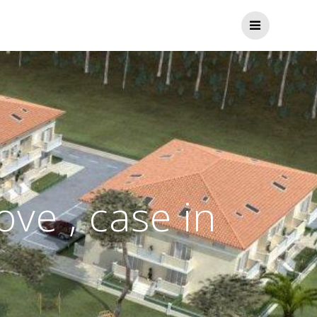
ve , case in
.