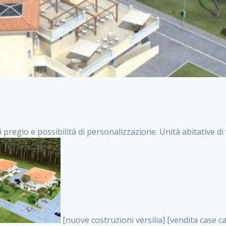
i pregio e possibilità di personalizzazione. Unità abitative d
[nuove costruzioni versilia] [vendita case carrara] [immobiliare massa] [case nuove toscana] [case in vendita versilia] [case nuove forte dei marmi] [case in vendita carrara] [case nuove carrara] [nuove costruzioni pietrasanta] [nuove costruzioni forte dei marmi] [immobiliare versilia] [case nuove massa] [case nuove pietrasanta] [case nuove liguria] [immobiliare forte dei marmi] [nuove costruzioni liguria] [nuove costruzioni carrara] [nuove costruzioni massa] [immobiliare carrara] case in vendita toscana [immobiliare liguria] [case in vendita massa] [vendita case massa] [vendita case versilia] [nuove costruzioni toscana] [immobiliare pietrasanta] [immobiliare toscana] [case nuove versilia] nuove costruzioni case nuove in vendita case nuove case in costruzione case nuova costruzione appartamenti nuova costruzione case in vendita nuove costruzioni terreno edificabile nuove costruzioni milano marina di carrara carrara massa massa carrara toscana versilia case in vendita a milano case in vendita a roma appartamenti nuovi in vendita vendita case milano case in vendita torino case in vendita milano case di nuova costruzione nuove costruzioni roma case in vendita roma , case in vendita a milano . vendita case roma vendita case torino villette nuova costruzione vendita case privati cerco casa milano vendita case impresa edile vendita case genova vendita immobili vendita case nuove cerco casa ville nuova costruzione annunci case in vendita case in vendita nuova costruzione nuove case in vendita case in vendita da privati villette a schiera cerco casa in vendita case in affitto vendita nuove costruzioni costruire case affitto affitto negozio milano cerco casa roma cerco casa nuova costruzione appartamenti in costruzione, case in vendita a milano . case nuove vendita case in vendita nuove case nuove milano nuove costruzioni morena case in vendita costruzioni case case in vendita tor vergata nuova annunci vendita case case in vendita milano centro, case in vendita a milano . vendita case nuova costruzione case in vendita privati agenzia immobiliare appartamenti di nuova costruzione ville in costruzione case in vendita a opera nuova costruzione nuove costruzioni torino, case in vendita a milano . appartamenti nuovi impresa edile roma trova casa costruzioni nuove appartamenti in affitto cantieri in costruzione, case in vendita a milano . immobiliare nuove costruzioni case in vendita dragona appartamenti in vendita siti vendita case case in vendita roma nord nuovi costruzioni ville nuove in vendita nuove costruzioni in vendita trovocasa cerco casa affitto villette in vendita nuove costruzioni immobiliari nuove costruzioni bologna toscano immobiliare palermo nuovi appartamenti vendita case dragona nuova costruzione case in vendita villaggio prenestino, case in vendita a milano . case in vendita dal costruttore imprese edili torino nuove costruzioni firenze immobiliare case nuove in costruzione toscano immobiliare milano, case in vendita a milano . casanuova case in vendita acilia dragona case in vendita di nuova costruzione case in vendita da costruttore nuove costruzioni eur case e cantieri appartamenti in vendita nuova costruzione case in vendita a dragona roma case in vendita nuove case in costruzione porta portese immobiliare appartamenti cerco casa disperatamente case in vendita torresina cascine in vendita vendita immobili roma, case in vendita a milano . milano nuove costruzioni morena case in vendita costruzioni edili nuove costruzioni catania visure catastali on line gratis nuove costruzioni monza case in costruzione milano, case in vendita a milano . nuove costruzioni boccea vendita immobili milano attico immobiliare roma vendita imprese edili bergamo impresa edile bologna case in vendita a classe appartamento nuovo nuove costruzioni pietralata case costruzione case in vendita roma sud nuove costruzioni residenziali a milano appartamenti nuova costruzione milano case in vendita boccea case in vendita morena nuove costruzioni vendita immobili privati, case in vendita a milano . comprare casa nuova costruzione case in vendita con leasing case in vendita ostia antica case nuova costruzione milano appartamenti nuovi milano case nuove roma nuove costruzioni bari edilizia convenzionata case in vendita a tortona villaggio prenestino case in vendita toscano immobiliare professione casa nuove costruzioni parma impresa costruzioni nuove case nuove costruzioni bergamo vendita immobili torino ville di nuova costruzione solo affitti appartamento nuovo in vendita appartamenti nuova costruz