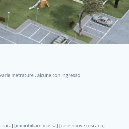
i varie metrature , alcune con ingresso
ione roma case nuova costruzione roma, case in vendita a milano . nuove costruzioni a milano case in costruzione roma impresa di costruzioni grimaldi immobiliare costruzioni villetta nuova costruzione case in vendita da imprese edili cerco casa a acquisto casa in costruzione nuove costruzioni mare costruzioni immobiliari cantieri nuove costruzioni acquisto casa nuova costruzione nuove costruzioni padova comprare casa in costruzione impresa edile napoli nuove costruzioni pescara casa risorse immobiliari, case in vendita a milano . immobili in costruzione villette nuove villette nuove in vendita gabetti imprese edili verona nuove costruzioni milano sud nuovi immobili nuove costruzioni legnano, case in vendita a milano . cantieri nuove costruzioni milano villa nuova case vendita nuove costruzioni appartamenti in vendita nuovi immobili nuovi costruttori case imprese edili brescia nuovi appartamenti milano case in vendita selva nera casa nuova retecasa case nuova costruzione in vendita monolocale imprese edili firenze imprese edili padova frimm vendita case dragona nuove costruzioni vendita imprese edili parma imprese di costruzioni milano immobiliare toscano frimm immobiliare roma case case dal costruttore acquisto terreno agricolo imprese edili italiane roma vende casa case nuove a milano nuove costruzioni a roma imprese costruzioni roma cerco casa nuova immobili di nuova costruzione case in vendita castelverde roma impresa edile palermo rent to buy roma nuove costruzioni, case in vendita a milano . tempocasa case in vendita a riscatto nuove costruzioni varese nuove costruzioni bolzano vendita case in costruzione nuove costruzioni lecce cantiere milano costruire villa imprese edili treviso impresa edile catania case in vendita roma tiburtina vendita appartamenti nuova costruzione vendita immobili commerciali case nuove in vendita milano nuove costruzioni seregno cerca casa vendita cerco casa milano vendita nuove costruzioni milano ovest vendita case nuove milano imprese edili modena nuove costruzioni milano centro case in vendita aranova nuove abitazioni, case in vendita a milano ., case in vendita a milano . nuove costruzioni brescia nuove costruzioni como appartamenti nuovi in vendita a milano case in vendita bologna nuove costruzioni appartamenti in vendita milano nuova costruzione imprese edili como morena nuove costruzioni nuove costruzioni case vendita appartamenti nuovi nuove costruzioni salerno eurekasa villette in costruzione bilocali nuovi case nuove in vendita a roma case in vendita con permuta nuove costruzioni trento impresa edile varese imprese costruzioni milano imprese edili venezia case in vendita prenestina imprese edili spa nuove costruzioni gallarate roma nuove costruzioni case in nuova costruzione nuovi case nuove in vendita a milano nuove costruzioni loano nuovi cantieri milano imprese edili novara case in vendita roma est imprese di costruzioni roma appartamenti in costruzione milano nuovi cantieri cerco casa vendita milano nuove costruzioni brugherio vendita case da imprese edili imprese edili udine nuove costruzioni direttamente dal costruttore imprese edili vicenza case in vendita a loano nuova costruzione nuove villette prezzi case nuove case in vendita in costruzione compravendita terreno agricolo cantiere, case in vendita a milano . case in vendita milano navigli costruzione nuova casa costruzioni nuove milano nuove costruzioni roma rent to buy nuove costruzioni taranto palazzo in costruzione vendita appartamenti nuova costruzione milano centro costruzioni milano case in vendita milano nuove costruzioni case in vendita milano sud impresa edile como case nuove a roma boccea case in vendita imprese edili trento nuove costruzioni buccinasco case in costruzione a milano nuove costruzioni ripamonti case in vendita a salerno nuove costruzioni nuove residenze milano case nuove vendita milano nuove costruzioni milano nord nuove costruzioni livorno vendita nuove costruzioni roma nuove costruzioni liguria costruzioni roma cerco casa roma vendita nuove costruzioni classe a impresa edile rimini nuovi annunci case in vendita nuove costruzioni magenta todini costruzioni case grezze in vendita vendita appartamenti nuovi milano case in vendita gallaratese milano nuove costruzioni arezzo, case in vendita a milano . case in vendita castelverde case nuove dal costruttore nuovo appartamento nuove costruzioni desenzano imprese edili lombardia imprese edili veneto appartamenti in costruzione roma case vendita pescara nuove costruzioni case in vendita ad acilia imprese edili verona e provincia nuove costruzioni desio appartamenti classe a milano firenze nuove costruzioni pirelli re immobiliare grandi imprese di costruzioni case in vendita torresina roma case in vendita navigli milano nuove costruzioni roma centro nuovecostruzioni appartamenti nuovi a milano impresa edile ancona nuove residenze dragona case in vendita nuove costruzioni brindisi vendita nuove costruzioni milano case in vendita arredate nuove case milano case nuove milano centro sito i