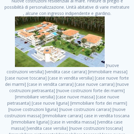
Nuove costruzioni residenziali al mare. Finiture di pregio e
possibilità di personalizzazione. Unità abitative di varie metrature
, alcune con ingresso indipendente e giardino.
[nuove costruzioni versilia] [vendita case carrara] [immobiliare massa] [case nuove toscana] [case in vendita versilia] [case nuove forte dei marmi] [case in vendita carrara] [case nuove carrara] [nuove costruzioni pietrasanta] [nuove costruzioni forte dei marmi] [immobiliare versilia] [case nuove massa] [case nuove pietrasanta] [case nuove liguria] [immobiliare forte dei marmi] [nuove costruzioni liguria] [nuove costruzioni carrara] [nuove costruzioni massa] [immobiliare carrara] case in vendita toscana [immobiliare liguria] [case in vendita massa] [vendita case massa] [vendita case versilia] [nuove costruzioni toscana] [immobiliare pietrasanta] [immobiliare toscana] [case nuove versilia] nuove costruzioni case nuove in vendita case nuove case in costruzione case nuova costruzione appartamenti nuova costruzione case in vendita nuove costruzioni terreno edificabile nuove costruzioni milano marina di carrara carrara massa massa carrara toscana versilia case in vendita a milano case in vendita a roma appartamenti nuovi in vendita vendita case milano case in vendita torino case in vendita milano case di nuova costruzione nuove costruzioni roma case in vendita roma , case in vendita . vendita case roma vendita case torino villette nuova costruzione vendita case privati cerco casa milano vendita case impresa edile vendita case genova vendita immobili vendita case nuove cerco casa ville nuova costruzione annunci case in vendita case in vendita nuova costruzione nuove case in vendita case in vendita da privati villette a schiera cerco casa in vendita case in affitto vendita nuove costruzioni costruire case affitto affitto negozio milano cerco casa roma cerco casa nuova costruzione appartamenti in costruzione, case in vendita . case nuove vendita case in vendita nuove case nuove milano nuove costruzioni morena case in vendita costruzioni case case in vendita tor vergata nuova annunci vendita case case in vendita milano centro, case in vendita . vendita case nuova costruzione case in vendita privati agenzia immobiliare appartamenti di nuova costruzione ville in costruzione case in vendita a opera nuova costruzione nuove costruzioni torino, case in vendita . appartamenti nuovi impresa edile roma trova casa costruzioni nuove appartamenti in affitto cantieri in costruzione, case in vendita . immobiliare nuove costruzioni case in vendita dragona appartamenti in vendita siti vendita case case in vendita roma nord nuovi costruzioni ville nuove in vendita nuove costruzioni in vendita trovocasa cerco casa affitto villette in vendita nuove costruzioni immobiliari nuove costruzioni bologna toscano immobiliare palermo nuovi appartamenti vendita case dragona nuova costruzione case in vendita villaggio prenestino, case in vendita . case in vendita dal costruttore imprese edili torino nuove costruzioni firenze immobiliare case nuove in costruzione toscano immobiliare milano, case in vendita . casanuova case in vendita acilia dragona case in vendita di nuova costruzione case in vendita da costruttore nuove costruzioni eur case e cantieri appartamenti in vendita nuova costruzione case in vendita a dragona roma case in vendita nuove case in costruzione porta portese immobiliare appartamenti cerco casa disperatamente case in vendita torresina cascine in vendita vendita immobili roma, case in vendita . milano nuove costruzioni morena case in vendita costruzioni edili nuove costruzioni catania visure catastali on line gratis nuove costruzioni monza case in costruzione milano, case in vendita . nuove costruzioni boccea vendita immobili milano attico immobiliare roma vendita imprese edili bergamo impresa edile bologna case in vendita a classe appartamento nuovo nuove costruzioni pietralata case costruzione case in vendita roma sud nuove costruzioni residenziali a milano appartamenti nuova costruzione milano case in vendita boccea case in vendita morena nuove costruzioni vendita immobili privati, case in vendita . comprare casa nuova costruzione case in vendita con leasing case in vendita ostia antica case nuova costruzione milano appartamenti nuovi milano case nuove roma nuove costruzioni bari edilizia convenzionata case in vendita a tortona villaggio prenestino case in vendita toscano immobiliare professione casa nuove costruzioni parma impresa costruzioni nuove case nuove costruzioni bergamo vendita immobili torino ville di nuova costruzione solo affitti appartamento nuovo in vendita appartamenti nuova costruzione roma case nuova costruzione roma, case in vendita . nuove costruzioni a milano case in costruzione roma impresa di costruzioni grimaldi immobiliare costruzioni villetta nuova costruzione case in vendita da imprese edili cerco casa a acquisto casa in costruzione nuove costruzioni mare costruzioni immobiliari cantieri nuove costruzioni acquisto casa nuova costruzione nuove costruzioni padova comprare casa in costruzione impresa edile napoli nuove costruzioni pescara casa risorse immobiliari, case in vendita . immobili in costruzione villette nuove villette nuove in vendita gabetti imprese edili verona nuove costruzioni milano sud nuovi immobili nuove costruzioni legnano, case in vendita . cantieri nuove costruzioni milano villa nuova case vendita nuove costruzioni appartamenti in vendita nuovi immobili nuovi costruttori case imprese edili brescia nuovi appartamenti milano case in vendita selva nera casa nuova retecasa case nuova costruzione in vendita monolocale imprese edili firenze imprese edili padova frimm vendita case dragona nuove costruzioni vendita imprese edili parma imprese di costruzioni milano immobiliare toscano frimm immobiliare roma case case dal costruttore acquisto terreno agricolo imprese edili italiane roma vende casa case nuove a milano nuove costruzioni a roma imprese costruzioni roma cerco casa nuova immobili di nuova costruzione case in vendita castelverde roma impresa edile palermo rent to buy roma nuove costruzioni, case in vendita . tempocasa case in vendita a riscatto nuove costruzioni varese nuove costruzioni bolzano vendita case in costruzione nuove costruzioni lecce cantiere milano costruire villa imprese edili treviso impresa edile catania case in vendita roma tiburtina vendita appartamenti nuova costruzione vendita immobili commerciali case nuove in vendita milano nuove costruzioni seregno cerca casa vendita cerco casa milano vendita nuove costruzioni milano ovest vendita case nuove milano imprese edili modena nuove costruzioni milano centro case in vendita aranova nuove abitazioni, case in vendita ., case in vendita . nuove costruzioni brescia nuove costruzioni como appartamenti nuovi in vendita a milano case in vendita bologna nuove costruzioni appartamenti in vendita milano nuova costruzione imprese edili como morena nuove costruzioni nuove costruzioni case vendita appartamenti nuovi nuove costruzioni salerno eurekasa villette in costruzione bilocali nuovi case nuove in vendita a roma case in vendita con permuta nuove costruzioni trento impresa edile varese imprese costruzioni milano imprese edili venezia case in vendita prenestina imprese edili spa nuove costruzioni gallarate roma nuove costruzioni case in nuova costruzione nuovi case nuove in vendita a milano nuove costruzioni loano nuovi cantieri milano imprese edili novara case in vendita roma est imprese di costruzioni roma appartamenti in costruzione milano nuovi cantieri cerco casa vendita milano nuove costruzioni brugherio vendita case da imprese edili imprese edili udine nuove costruzioni direttamente dal costruttore imprese edili vicenza case in vendita a loano nuova costruzione nuove villette prezzi case nuove case in vendita in costruzione compravendita terreno agricolo cantiere, case in vendita . case in vendita milano navigli costruzione nuova casa costruzioni nuove milano nuove costruzioni roma rent to buy nuove costruzioni taranto palazzo in costruzione vendita appartamenti nuova costruzione milano centro costruzioni milano case in vendita milano nuove costruzioni case in vendita milano sud impresa edile como case nuove a roma boccea case in vendita imprese edili trento nuove costruzioni buccinasco case in costruzione a milano nuove costruzioni ripamonti case in vendita a salerno nuove costruzioni nuove residenze milano case nuove vendita milano nuove costruzioni milano nord nuove costruzioni livorno vendita nuove costruzioni roma nuove costruzioni liguria costruzioni roma cerco casa roma vendita nuove costruzioni classe a impresa edile rimini nuovi annunci case in vendita nuove costruzioni magenta todini costruzioni case grezze in vendita vendita appartamenti nuovi milano case in vendita gallaratese milano nuove costruzioni arezzo, case in vendita . case in vendita castelverde case nuove dal costruttore nuovo appartamento nuove costruzioni desenzano imprese edili lombardia imprese edili veneto appartamenti in costruzione roma case vendita pescara nuove costruzioni case in vendita ad acilia imprese edili verona e provincia nuove costruzioni desio appartamenti classe a milano firenze nuove costruzioni pirelli re immobiliare grandi imprese di costruzioni case in vendita torresina roma case in vendita navigli milano nuove costruzioni roma centro nuovecostruzioni appartamenti nuovi a milano impresa edile ancona nuove residenze dragona case in vendita nuove costruzioni brindisi vendita nuove costruzioni milano case in vendita arredate nuove case milano case nuove milano centro sito impresa edile nuove costruzioni montesilvano case vendita monza nuove costruzioni vendita case nuove roma impresa edile monza case in vendita vimercate nuova