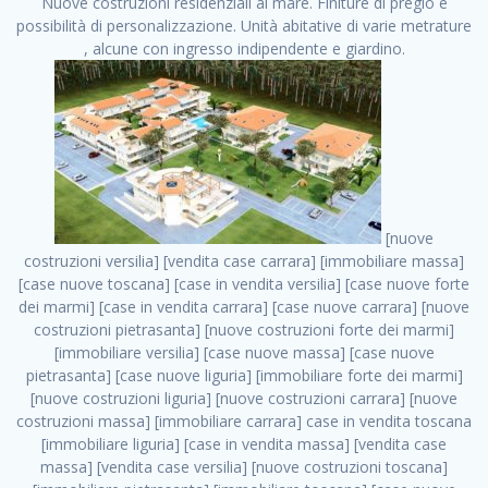
Nuove costruzioni residenziali al mare. Finiture di pregio e
possibilità di personalizzazione. Unità abitative di varie metrature
, alcune con ingresso indipendente e giardino.
[nuove costruzioni versilia] [vendita case carrara] [immobiliare massa] [case nuove toscana] [case in vendita versilia] [case nuove forte dei marmi] [case in vendita carrara] [case nuove carrara] [nuove costruzioni pietrasanta] [nuove costruzioni forte dei marmi] [immobiliare versilia] [case nuove massa] [case nuove pietrasanta] [case nuove liguria] [immobiliare forte dei marmi] [nuove costruzioni liguria] [nuove costruzioni carrara] [nuove costruzioni massa] [immobiliare carrara] case in vendita toscana [immobiliare liguria] [case in vendita massa] [vendita case massa] [vendita case versilia] [nuove costruzioni toscana] [immobiliare pietrasanta] [immobiliare toscana] [case nuove versilia] nuove costruzioni case nuove in vendita case nuove case in costruzione case nuova costruzione appartamenti nuova costruzione case in vendita nuove costruzioni terreno edificabile nuove costruzioni milano marina di carrara carrara massa massa carrara toscana versilia case in vendita a milano case in vendita a roma appartamenti nuovi in vendita vendita case milano case in vendita torino case in vendita milano case di nuova costruzione nuove costruzioni roma case in vendita roma , case in vendita . vendita case roma vendita case torino villette nuova costruzione vendita case privati cerco casa milano vendita case impresa edile vendita case genova vendita immobili vendita case nuove cerco casa ville nuova costruzione annunci case in vendita case in vendita nuova costruzione nuove case in vendita case in vendita da privati villette a schiera cerco casa in vendita case in affitto vendita nuove costruzioni costruire case affitto affitto negozio milano cerco casa roma cerco casa nuova costruzione appartamenti in costruzione, case in vendita . case nuove vendita case in vendita nuove case nuove milano nuove costruzioni morena case in vendita costruzioni case case in vendita tor vergata nuova annunci vendita case case in vendita milano centro, case in vendita . vendita case nuova costruzione case in vendita privati agenzia immobiliare appartamenti di nuova costruzione ville in costruzione case in vendita a opera nuova costruzione nuove costruzioni torino, case in vendita . appartamenti nuovi impresa edile roma trova casa costruzioni nuove appartamenti in affitto cantieri in costruzione, case in vendita . immobiliare nuove costruzioni case in vendita dragona appartamenti in vendita siti vendita case case in vendita roma nord nuovi costruzioni ville nuove in vendita nuove costruzioni in vendita trovocasa cerco casa affitto villette in vendita nuove costruzioni immobiliari nuove costruzioni bologna toscano immobiliare palermo nuovi appartamenti vendita case dragona nuova costruzione case in vendita villaggio prenestino, case in vendita . case in vendita dal costruttore imprese edili torino nuove costruzioni firenze immobiliare case nuove in costruzione toscano immobiliare milano, case in vendita . casanuova case in vendita acilia dragona case in vendita di nuova costruzione case in vendita da costruttore nuove costruzioni eur case e cantieri appartamenti in vendita nuova costruzione case in vendita a dragona roma case in vendita nuove case in costruzione porta portese immobiliare appartamenti cerco casa disperatamente case in vendita torresina cascine in vendita vendita immobili roma, case in vendita . milano nuove costruzioni morena case in vendita costruzioni edili nuove costruzioni catania visure catastali on line gratis nuove costruzioni monza case in costruzione milano, case in vendita . nuove costruzioni boccea vendita immobili milano attico immobiliare roma vendita imprese edili bergamo impresa edile bologna case in vendita a classe appartamento nuovo nuove costruzioni pietralata case costruzione case in vendita roma sud nuove costruzioni residenziali a milano appartamenti nuova costruzione milano case in vendita boccea case in vendita morena nuove costruzioni vendita immobili privati, case in vendita . comprare casa nuova costruzione case in vendita con leasing case in vendita ostia antica case nuova costruzione milano appartamenti nuovi milano case nuove roma nuove costruzioni bari edilizia convenzionata case in vendita a tortona villaggio prenestino case in vendita toscano immobiliare professione casa nuove costruzioni parma impresa costruzioni nuove case nuove costruzioni bergamo vendita immobili torino ville di nuova costruzione solo affitti appartamento nuovo in vendita appartamenti nuova costruzione roma case nuova costruzione roma, case in vendita . nuove costruzioni a milano case in costruzione roma impresa di costruzioni grimaldi immobiliare costruzioni villetta nuova costruzione case in vendita da imprese edili cerco casa a acquisto casa in costruzione nuove costruzioni mare costruzioni immobiliari cantieri nuove costruzioni acquisto casa nuova costruzione nuove costruzioni padova comprare casa in costruzione impresa edile napoli nuove costruzioni pescara casa risorse immobiliari, case in vendita . immobili in costruzione villette nuove villette nuove in vendita gabetti imprese edili verona nuove costruzioni milano sud nuovi immobili nuove costruzioni legnano, case in vendita . cantieri nuove costruzioni milano villa nuova case vendita nuove costruzioni appartamenti in vendita nuovi immobili nuovi costruttori case imprese edili brescia nuovi appartamenti milano case in vendita selva nera casa nuova retecasa case nuova costruzione in vendita monolocale imprese edili firenze imprese edili padova frimm vendita case dragona nuove costruzioni vendita imprese edili parma imprese di costruzioni milano immobiliare toscano frimm immobiliare roma case case dal costruttore acquisto terreno agricolo imprese edili italiane roma vende casa case nuove a milano nuove costruzioni a roma imprese costruzioni roma cerco casa nuova immobili di nuova costruzione case in vendita castelverde roma impresa edile palermo rent to buy roma nuove costruzioni, case in vendita . tempocasa case in vendita a riscatto nuove costruzioni varese nuove costruzioni bolzano vendita case in costruzione nuove costruzioni lecce cantiere milano costruire villa imprese edili treviso impresa edile catania case in vendita roma tiburtina vendita appartamenti nuova costruzione vendita immobili commerciali case nuove in vendita milano nuove costruzioni seregno cerca casa vendita cerco casa milano vendita nuove costruzioni milano ovest vendita case nuove milano imprese edili modena nuove costruzioni milano centro case in vendita aranova nuove abitazioni, case in vendita ., case in vendita . nuove costruzioni brescia nuove costruzioni como appartamenti nuovi in vendita a milano case in vendita bologna nuove costruzioni appartamenti in vendita milano nuova costruzione imprese edili como morena nuove costruzioni nuove costruzioni case vendita appartamenti nuovi nuove costruzioni salerno eurekasa villette in costruzione bilocali nuovi case nuove in vendita a roma case in vendita con permuta nuove costruzioni trento impresa edile varese imprese costruzioni milano imprese edili venezia case in vendita prenestina imprese edili spa nuove costruzioni gallarate roma nuove costruzioni case in nuova costruzione nuovi case nuove in vendita a milano nuove costruzioni loano nuovi cantieri milano imprese edili novara case in vendita roma est imprese di costruzioni roma appartamenti in costruzione milano nuovi cantieri cerco casa vendita milano nuove costruzioni brugherio vendita case da imprese edili imprese edili udine nuove costruzioni direttamente dal costruttore imprese edili vicenza case in vendita a loano nuova costruzione nuove villette prezzi case nuove case in vendita in costruzione compravendita terreno agricolo cantiere, case in vendita . case in vendita milano navigli costruzione nuova casa costruzioni nuove milano nuove costruzioni roma rent to buy nuove costruzioni taranto palazzo in costruzione vendita appartamenti nuova costruzione milano centro costruzioni milano case in vendita milano nuove costruzioni case in vendita milano sud impresa edile como case nuove a roma boccea case in vendita imprese edili trento nuove costruzioni buccinasco case in costruzione a milano nuove costruzioni ripamonti case in vendita a salerno nuove costruzioni nuove residenze milano case nuove vendita milano nuove costruzioni milano nord nuove costruzioni livorno vendita nuove costruzioni roma nuove costruzioni liguria costruzioni roma cerco casa roma vendita nuove costruzioni classe a impresa edile rimini nuovi annunci case in vendita nuove costruzioni magenta todini costruzioni case grezze in vendita vendita appartamenti nuovi milano case in vendita gallaratese milano nuove costruzioni arezzo, case in vendita . case in vendita castelverde case nuove dal costruttore nuovo appartamento nuove costruzioni desenzano imprese edili lombardia imprese edili veneto appartamenti in costruzione roma case vendita pescara nuove costruzioni case in vendita ad acilia imprese edili verona e provincia nuove costruzioni desio appartamenti classe a milano firenze nuove costruzioni pirelli re immobiliare grandi imprese di costruzioni case in vendita torresina roma case in vendita navigli milano nuove costruzioni roma centro nuovecostruzioni appartamenti nuovi a milano impresa edile ancona nuove residenze dragona case in vendita nuove costruzioni brindisi vendita nuove costruzioni milano case in vendita arredate nuove case milano case nuove milano centro sito impresa edile nuove costruzioni montesilvano case vendita monza nuove costruzioni vendita case nuove roma impresa edile monza case in vendita vimercate nuova