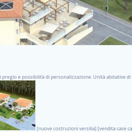
i pregio e possibilità di personalizzazione. Unità abitative d
[nuove costruzioni versilia] [vendita case carrara] [immobiliare massa] [case nuove toscana] [case in vendita versilia] [case nuove forte dei marmi] [case in vendita carrara] [case nuove carrara] [nuove costruzioni pietrasanta] [nuove costruzioni forte dei marmi] [immobiliare versilia] [case nuove massa] [case nuove pietrasanta] [case nuove liguria] [immobiliare forte dei marmi] [nuove costruzioni liguria] [nuove costruzioni carrara] [nuove costruzioni massa] [immobiliare carrara] case in vendita toscana [immobiliare liguria] [case in vendita massa] [vendita case massa] [vendita case versilia] [nuove costruzioni toscana] [immobiliare pietrasanta] [immobiliare toscana] [case nuove versilia] nuove costruzioni case nuove in vendita case nuove case in costruzione case nuova costruzione appartamenti nuova costruzione case in vendita nuove costruzioni terreno edificabile nuove costruzioni milano marina di carrara carrara massa massa carrara toscana versilia case in vendita a milano case in vendita a roma appartamenti nuovi in vendita vendita case milano case in vendita torino case in vendita milano case di nuova costruzione nuove costruzioni roma case in vendita roma , case grezze in vendita . vendita case roma vendita case torino villette nuova costruzione vendita case privati cerco casa milano vendita case impresa edile vendita case genova vendita immobili vendita case nuove cerco casa ville nuova costruzione annunci case in vendita case in vendita nuova costruzione nuove case in vendita case in vendita da privati villette a schiera cerco casa in vendita case in affitto vendita nuove costruzioni costruire case affitto affitto negozio milano cerco casa roma cerco casa nuova costruzione appartamenti in costruzione, case grezze in vendita . case nuove vendita case in vendita nuove case nuove milano nuove costruzioni morena case in vendita costruzioni case case in vendita tor vergata nuova annunci vendita case case in vendita milano centro, case grezze in vendita . vendita case nuova costruzione case in vendita privati agenzia immobiliare appartamenti di nuova costruzione ville in costruzione case in vendita a opera nuova costruzione nuove costruzioni torino, case grezze in vendita . appartamenti nuovi impresa edile roma trova casa costruzioni nuove appartamenti in affitto cantieri in costruzione, case grezze in vendita . immobiliare nuove costruzioni case in vendita dragona appartamenti in vendita siti vendita case case in vendita roma nord nuovi costruzioni ville nuove in vendita nuove costruzioni in vendita trovocasa cerco casa affitto villette in vendita nuove costruzioni immobiliari nuove costruzioni bologna toscano immobiliare palermo nuovi appartamenti vendita case dragona nuova costruzione case in vendita villaggio prenestino, case grezze in vendita . case in vendita dal costruttore imprese edili torino nuove costruzioni firenze immobiliare case nuove in costruzione toscano immobiliare milano, case grezze in vendita . casanuova case in vendita acilia dragona case in vendita di nuova costruzione case in vendita da costruttore nuove costruzioni eur case e cantieri appartamenti in vendita nuova costruzione case in vendita a dragona roma case in vendita nuove case in costruzione porta portese immobiliare appartamenti cerco casa disperatamente case in vendita torresina cascine in vendita vendita immobili roma, case grezze in vendita . milano nuove costruzioni morena case in vendita costruzioni edili nuove costruzioni catania visure catastali on line gratis nuove costruzioni monza case in costruzione milano, case grezze in vendita . nuove costruzioni boccea vendita immobili milano attico immobiliare roma vendita imprese edili bergamo impresa edile bologna case in vendita a classe appartamento nuovo nuove costruzioni pietralata case costruzione case in vendita roma sud nuove costruzioni residenziali a milano appartamenti nuova costruzione milano case in vendita boccea case in vendita morena nuove costruzioni vendita immobili privati, case grezze in vendita . comprare casa nuova costruzione case in vendita con leasing case in vendita ostia antica case nuova costruzione milano appartamenti nuovi milano case nuove roma nuove costruzioni bari edilizia convenzionata case in vendita a tortona villaggio prenestino case in vendita toscano immobiliare professione casa nuove costruzioni parma impresa costruzioni nuove case nuove costruzioni bergamo vendita immobili torino ville di nuova costruzione solo affitti appartamento nuovo in vendita appartamenti nuova costruzione roma case nuov