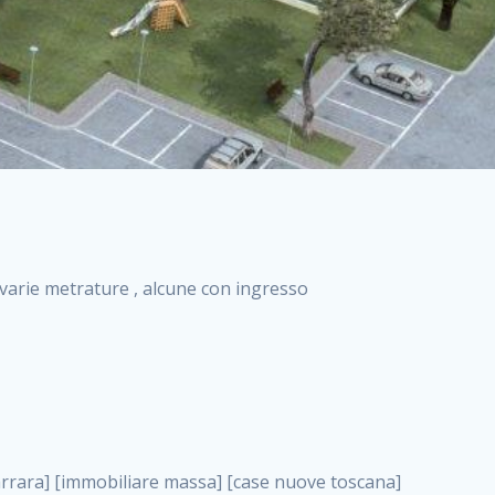
i varie metrature , alcune con ingresso
a costruzione roma, case grezze in vendita . nuove costruzioni a milano case in costruzione roma impresa di costruzioni grimaldi immobiliare costruzioni villetta nuova costruzione case in vendita da imprese edili cerco casa a acquisto casa in costruzione nuove costruzioni mare costruzioni immobiliari cantieri nuove costruzioni acquisto casa nuova costruzione nuove costruzioni padova comprare casa in costruzione impresa edile napoli nuove costruzioni pescara casa risorse immobiliari, case grezze in vendita . immobili in costruzione villette nuove villette nuove in vendita gabetti imprese edili verona nuove costruzioni milano sud nuovi immobili nuove costruzioni legnano, case grezze in vendita . cantieri nuove costruzioni milano villa nuova case vendita nuove costruzioni appartamenti in vendita nuovi immobili nuovi costruttori case imprese edili brescia nuovi appartamenti milano case in vendita selva nera casa nuova retecasa case nuova costruzione in vendita monolocale imprese edili firenze imprese edili padova frimm vendita case dragona nuove costruzioni vendita imprese edili parma imprese di costruzioni milano immobiliare toscano frimm immobiliare roma case case dal costruttore acquisto terreno agricolo imprese edili italiane roma vende casa case nuove a milano nuove costruzioni a roma imprese costruzioni roma cerco casa nuova immobili di nuova costruzione case in vendita castelverde roma impresa edile palermo rent to buy roma nuove costruzioni, case grezze in vendita . tempocasa case in vendita a riscatto nuove costruzioni varese nuove costruzioni bolzano vendita case in costruzione nuove costruzioni lecce cantiere milano costruire villa imprese edili treviso impresa edile catania case in vendita roma tiburtina vendita appartamenti nuova costruzione vendita immobili commerciali case nuove in vendita milano nuove costruzioni seregno cerca casa vendita cerco casa milano vendita nuove costruzioni milano ovest vendita case nuove milano imprese edili modena nuove costruzioni milano centro case in vendita aranova nuove abitazioni, case grezze in vendita ., case grezze in vendita . nuove costruzioni brescia nuove costruzioni como appartamenti nuovi in vendita a milano case in vendita bologna nuove costruzioni appartamenti in vendita milano nuova costruzione imprese edili como morena nuove costruzioni nuove costruzioni case vendita appartamenti nuovi nuove costruzioni salerno eurekasa villette in costruzione bilocali nuovi case nuove in vendita a roma case in vendita con permuta nuove costruzioni trento impresa edile varese imprese costruzioni milano imprese edili venezia case in vendita prenestina imprese edili spa nuove costruzioni gallarate roma nuove costruzioni case in nuova costruzione nuovi case nuove in vendita a milano nuove costruzioni loano nuovi cantieri milano imprese edili novara case in vendita roma est imprese di costruzioni roma appartamenti in costruzione milano nuovi cantieri cerco casa vendita milano nuove costruzioni brugherio vendita case da imprese edili imprese edili udine nuove costruzioni direttamente dal costruttore imprese edili vicenza case in vendita a loano nuova costruzione nuove villette prezzi case nuove case in vendita in costruzione compravendita terreno agricolo cantiere, case grezze in vendita . case in vendita milano navigli costruzione nuova casa costruzioni nuove milano nuove costruzioni roma rent to buy nuove costruzioni taranto palazzo in costruzione vendita appartamenti nuova costruzione milano centro costruzioni milano case in vendita milano nuove costruzioni case in vendita milano sud impresa edile como case nuove a roma boccea case in vendita imprese edili trento nuove costruzioni buccinasco case in costruzione a milano nuove costruzioni ripamonti case in vendita a salerno nuove costruzioni nuove residenze milano case nuove vendita milano nuove costruzioni milano nord nuove costruzioni livorno vendita nuove costruzioni roma nuove costruzioni liguria costruzioni roma cerco casa roma vendita nuove costruzioni classe a impresa edile rimini nuovi annunci case in vendita nuove costruzioni magenta todini costruzioni case grezze in vendita vendita appartamenti nuovi milano case in vendita gallaratese milano nuove costruzioni arezzo, case grezze in vendita . case in vendita castelverde case nuove dal costruttore nuovo appartamento nuove costruzioni desenzano imprese edili lombardia imprese edili veneto appartamenti in costruzione roma case vendita pescara nuove costruzioni case in vendita ad acilia imprese edili verona e provincia nuove costruzioni desio appartamenti classe a milano firenze nuove costruzioni pirelli re immobiliare grandi imprese di costruzioni case in vendita torresina roma case in vendita navigli milano nuove costruzioni roma centro nuovecostruzioni appartamenti nuovi a milano impresa edile ancona nuove residenze dragona case in vendita nuove costruzioni brindisi vendita nuove costruzioni milano case in vendita arredate nuove case milano case nuove milano centro sito impresa edile nuove costruzioni mont