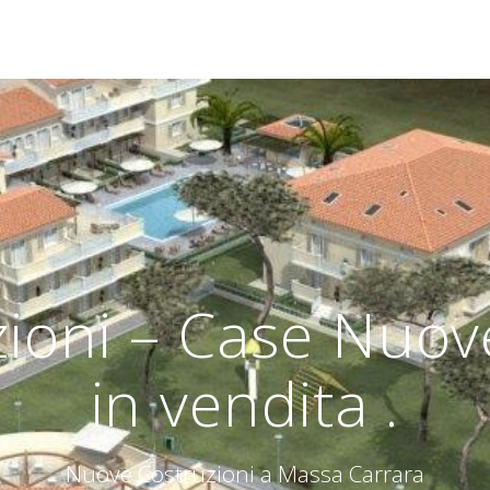
ioni – Case Nuove
in vendita .
Nuove Costruzioni a Massa Carrara