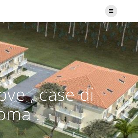
ve , case di
oma .