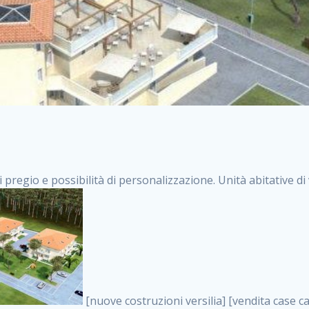
i pregio e possibilità di personalizzazione. Unità abitative d
[nuove costruzioni versilia] [vendita case carrara] [immobiliare massa] [case nuove toscana] [case in vendita versilia] [case nuove forte dei marmi] [case in vendita carrara] [case nuove carrara] [nuove costruzioni pietrasanta] [nuove costruzioni forte dei marmi] [immobiliare versilia] [case nuove massa] [case nuove pietrasanta] [case nuove liguria] [immobiliare forte dei marmi] [nuove costruzioni liguria] [nuove costruzioni carrara] [nuove costruzioni massa] [immobiliare carrara] case in vendita toscana [immobiliare liguria] [case in vendita massa] [vendita case massa] [vendita case versilia] [nuove costruzioni toscana] [immobiliare pietrasanta] [immobiliare toscana] [case nuove versilia] nuove costruzioni case nuove in vendita case nuove case in costruzione case nuova costruzione appartamenti nuova costruzione case in vendita nuove costruzioni terreno edificabile nuove costruzioni milano marina di carrara carrara massa massa carrara toscana versilia case in vendita a milano case in vendita a roma appartamenti nuovi in vendita vendita case milano case in vendita torino case in vendita milano case di nuova costruzione nuove costruzioni roma case in vendita roma , case di nuova costruzione a roma . vendita case roma vendita case torino villette nuova costruzione vendita case privati cerco casa milano vendita case impresa edile vendita case genova vendita immobili vendita case nuove cerco casa ville nuova costruzione annunci case in vendita case in vendita nuova costruzione nuove case in vendita case in vendita da privati villette a schiera cerco casa in vendita case in affitto vendita nuove costruzioni costruire case affitto affitto negozio milano cerco casa roma cerco casa nuova costruzione appartamenti in costruzione, case di nuova costruzione a roma . case nuove vendita case in vendita nuove case nuove milano nuove costruzioni morena case in vendita costruzioni case case in vendita tor vergata nuova annunci vendita case case in vendita milano centro, case di nuova costruzione a roma . vendita case nuova costruzione case in vendita privati agenzia immobiliare appartamenti di nuova costruzione ville in costruzione case in vendita a opera nuova costruzione nuove costruzioni torino, case di nuova costruzione a roma . appartamenti nuovi impresa edile roma trova casa costruzioni nuove appartamenti in affitto cantieri in costruzione, case di nuova costruzione a roma . immobiliare nuove costruzioni case in vendita dragona appartamenti in vendita siti vendita case case in vendita roma nord nuovi costruzioni ville nuove in vendita nuove costruzioni in vendita trovocasa cerco casa affitto villette in vendita nuove costruzioni immobiliari nuove costruzioni bologna toscano immobiliare palermo nuovi appartamenti vendita case dragona nuova costruzione case in vendita villaggio prenestino, case di nuova costruzione a roma . case in vendita dal costruttore imprese edili torino nuove costruzioni firenze immobiliare case nuove in costruzione toscano immobiliare milano, case di nuova costruzione a roma . casanuova case in vendita acilia dragona case in vendita di nuova costruzione case in vendita da costruttore nuove costruzioni eur case e cantieri appartamenti in vendita nuova costruzione case in vendita a dragona roma case in vendita nuove case in costruzione porta portese immobiliare appartamenti cerco casa disperatamente case in vendita torresina cascine in vendita vendita immobili roma, case di nuova costruzione a roma . milano nuove costruzioni morena case in vendita costruzioni edili nuove costruzioni catania visure catastali on line gratis nuove costruzioni monza case in costruzione milano, case di nuova costruzione a roma . nuove costruzioni boccea vendita immobili milano attico immobiliare roma vendita imprese edili bergamo impresa edile bologna case in vendita a classe appartamento nuovo nuove costruzioni pietralata case costruzione case in vendita roma sud nuove costruzioni residenziali a milano appartamenti nuova costruzione milano case in vendita boccea case in vendita morena nuove costruzioni vendita immobili privati, case di nuova costruzione a roma . comprare casa nuova costruzione case in vendita con leasing case in vendita ostia antica case nuova costruzione milano appartamenti nuovi milano case nuove roma nuove costruzioni bari edilizia convenzionata case in vendita a tortona villaggio prenestino case in vendita toscano immobiliare professione casa nuove costruzioni parma impresa costruzioni nuove case nuove costruzioni bergamo vendita immobili torino ville di nuova cos