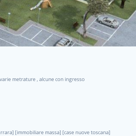
i varie metrature , alcune con ingresso
truzione solo affitti appartamento nuovo in vendita appartamenti nuova costruzione roma case nuova costruzione roma, case di nuova costruzione a roma . nuove costruzioni a milano case in costruzione roma impresa di costruzioni grimaldi immobiliare costruzioni villetta nuova costruzione case in vendita da imprese edili cerco casa a acquisto casa in costruzione nuove costruzioni mare costruzioni immobiliari cantieri nuove costruzioni acquisto casa nuova costruzione nuove costruzioni padova comprare casa in costruzione impresa edile napoli nuove costruzioni pescara casa risorse immobiliari, case di nuova costruzione a roma . immobili in costruzione villette nuove villette nuove in vendita gabetti imprese edili verona nuove costruzioni milano sud nuovi immobili nuove costruzioni legnano, case di nuova costruzione a roma . cantieri nuove costruzioni milano villa nuova case vendita nuove costruzioni appartamenti in vendita nuovi immobili nuovi costruttori case imprese edili brescia nuovi appartamenti milano case in vendita selva nera casa nuova retecasa case nuova costruzione in vendita monolocale imprese edili firenze imprese edili padova frimm vendita case dragona nuove costruzioni vendita imprese edili parma imprese di costruzioni milano immobiliare toscano frimm immobiliare roma case case dal costruttore acquisto terreno agricolo imprese edili italiane roma vende casa case nuove a milano nuove costruzioni a roma imprese costruzioni roma cerco casa nuova immobili di nuova costruzione case in vendita castelverde roma impresa edile palermo rent to buy roma nuove costruzioni, case di nuova costruzione a roma . tempocasa case in vendita a riscatto nuove costruzioni varese nuove costruzioni bolzano vendita case in costruzione nuove costruzioni lecce cantiere milano costruire villa imprese edili treviso impresa edile catania case in vendita roma tiburtina vendita appartamenti nuova costruzione vendita immobili commerciali case nuove in vendita milano nuove costruzioni seregno cerca casa vendita cerco casa milano vendita nuove costruzioni milano ovest vendita case nuove milano imprese edili modena nuove costruzioni milano centro case in vendita aranova nuove abitazioni, case di nuova costruzione a roma ., case di nuova costruzione a roma . nuove costruzioni brescia nuove costruzioni como appartamenti nuovi in vendita a milano case in vendita bologna nuove costruzioni appartamenti in vendita milano nuova costruzione imprese edili como morena nuove costruzioni nuove costruzioni case vendita appartamenti nuovi nuove costruzioni salerno eurekasa villette in costruzione bilocali nuovi case nuove in vendita a roma case in vendita con permuta nuove costruzioni trento impresa edile varese imprese costruzioni milano imprese edili venezia case in vendita prenestina imprese edili spa nuove costruzioni gallarate roma nuove costruzioni case in nuova costruzione nuovi case nuove in vendita a milano nuove costruzioni loano nuovi cantieri milano imprese edili novara case in vendita roma est imprese di costruzioni roma appartamenti in costruzione milano nuovi cantieri cerco casa vendita milano nuove costruzioni brugherio vendita case da imprese edili imprese edili udine nuove costruzioni direttamente dal costruttore imprese edili vicenza case in vendita a loano nuova costruzione nuove villette prezzi case nuove case in vendita in costruzione compravendita terreno agricolo cantiere, case di nuova costruzione a roma . case in vendita milano navigli costruzione nuova casa costruzioni nuove milano nuove costruzioni roma rent to buy nuove costruzioni taranto palazzo in costruzione vendita appartamenti nuova costruzione milano centro costruzioni milano case in vendita milano nuove costruzioni case in vendita milano sud impresa edile como case nuove a roma boccea case in vendita imprese edili trento nuove costruzioni buccinasco case in costruzione a milano nuove costruzioni ripamonti case in vendita a salerno nuove costruzioni nuove residenze milano case nuove vendita milano nuove costruzioni milano nord nuove costruzioni livorno vendita nuove costruzioni roma nuove costruzioni liguria costruzioni roma cerco casa roma vendita nuove costruzioni classe a impresa edile rimini nuovi annunci case in vendita nuove costruzioni magenta todini costruzioni case grezze in vendita vendita appartamenti nuovi milano case in vendita gallaratese milano nuove costruzioni arezzo, case di nuova costruzione a roma . case in vendita castelverde case nuove dal costruttore nuovo appartamento nuove costruzioni desenzano imprese edili lombardia imprese edili veneto appartamenti in costruzione roma case vendita pescara nuove costruzioni case in vendita ad acilia imprese edili verona e provincia nuove costruzioni desio appartamenti classe a milano firenze nuove costruzioni pirelli re immobiliare grandi imprese di costruzioni case in vendita torresina roma case in vendita navigli milano nuove costruzioni roma centro nuovecostruzioni appartamenti nuovi a milano impresa edile ancona nuove residenze dragona case in vend