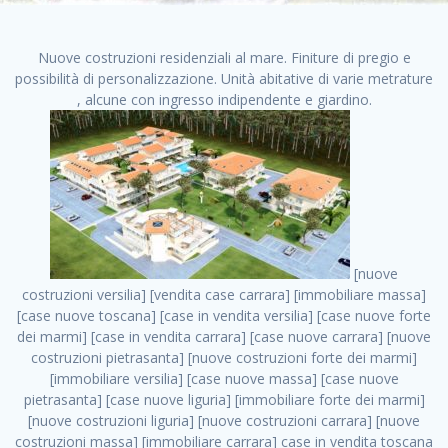
Nuove costruzioni residenziali al mare. Finiture di pregio e
possibilità di personalizzazione. Unità abitative di varie metrature
, alcune con ingresso indipendente e giardino.
[nuove costruzioni versilia] [vendita case carrara] [immobiliare massa] [case nuove toscana] [case in vendita versilia] [case nuove forte dei marmi] [case in vendita carrara] [case nuove carrara] [nuove costruzioni pietrasanta] [nuove costruzioni forte dei marmi] [immobiliare versilia] [case nuove massa] [case nuove pietrasanta] [case nuove liguria] [immobiliare forte dei marmi] [nuove costruzioni liguria] [nuove costruzioni carrara] [nuove costruzioni massa] [immobiliare carrara] case in vendita toscana [immobiliare liguria] [case in vendita massa] [vendita case massa] [vendita case versilia] [nuove costruzioni toscana] [immobiliare pietrasanta] [immobiliare toscana] [case nuove versilia] nuove costruzioni case nuove in vendita case nuove case in costruzione case nuova costruzione appartamenti nuova costruzione case in vendita nuove costruzioni terreno edificabile nuove costruzioni milano marina di carrara carrara massa massa carrara toscana versilia case in vendita a milano case in vendita a roma appartamenti nuovi in vendita vendita case milano case in vendita torino case in vendita milano case di nuova costruzione nuove costruzioni roma case in vendita roma , casa italia vendita . vendita case roma vendita case torino villette nuova costruzione vendita case privati cerco casa milano vendita case impresa edile vendita case genova vendita immobili vendita case nuove cerco casa ville nuova costruzione annunci case in vendita case in vendita nuova costruzione nuove case in vendita case in vendita da privati villette a schiera cerco casa in vendita case in affitto vendita nuove costruzioni costruire case affitto affitto negozio milano cerco casa roma cerco casa nuova costruzione appartamenti in costruzione, casa italia vendita . case nuove vendita case in vendita nuove case nuove milano nuove costruzioni morena case in vendita costruzioni case case in vendita tor vergata nuova annunci vendita case case in vendita milano centro, casa italia vendita . vendita case nuova costruzione case in vendita privati agenzia immobiliare appartamenti di nuova costruzione ville in costruzione case in vendita a opera nuova costruzione nuove costruzioni torino, casa italia vendita . appartamenti nuovi impresa edile roma trova casa costruzioni nuove appartamenti in affitto cantieri in costruzione, casa italia vendita . immobiliare nuove costruzioni case in vendita dragona appartamenti in vendita siti vendita case case in vendita roma nord nuovi costruzioni ville nuove in vendita nuove costruzioni in vendita trovocasa cerco casa affitto villette in vendita nuove costruzioni immobiliari nuove costruzioni bologna toscano immobiliare palermo nuovi appartamenti vendita case dragona nuova costruzione case in vendita villaggio prenestino, casa italia vendita . case in vendita dal costruttore imprese edili torino nuove costruzioni firenze immobiliare case nuove in costruzione toscano immobiliare milano, casa italia vendita . casanuova case in vendita acilia dragona case in vendita di nuova costruzione case in vendita da costruttore nuove costruzioni eur case e cantieri appartamenti in vendita nuova costruzione case in vendita a dragona roma case in vendita nuove case in costruzione porta portese immobiliare appartamenti cerco casa disperatamente case in vendita torresina cascine in vendita vendita immobili roma, casa italia vendita . milano nuove costruzioni morena case in vendita costruzioni edili nuove costruzioni catania visure catastali on line gratis nuove costruzioni monza case in costruzione milano, casa italia vendita . nuove costruzioni boccea vendita immobili milano attico immobiliare roma vendita imprese edili bergamo impresa edile bologna case in vendita a classe appartamento nuovo nuove costruzioni pietralata case costruzione case in vendita roma sud nuove costruzioni residenziali a milano appartamenti nuova costruzione milano case in vendita boccea case in vendita morena nuove costruzioni vendita immobili privati, casa italia vendita . comprare casa nuova costruzione case in vendita con leasing case in vendita ostia antica case nuova costruzione milano appartamenti nuovi milano case nuove roma nuove costruzioni bari edilizia convenzionata case in vendita a tortona villaggio prenestino case in vendita toscano immobiliare professione casa nuove costruzioni parma impresa costruzioni nuove case nuove costruzioni bergamo vendita immobili torino ville di nuova costruzione solo affitti appartamento nuovo in vendita appartamenti nuova costruzione roma case nuova costruzione roma, casa italia vendita . nuove costruzioni a milano case in costruzione roma impresa di costruzioni grimaldi immobiliare costruzioni villetta nuova costruzione case in vendita da imprese edili cerco casa a acquisto casa in costruzione nuove costruzioni mare costruzioni immobiliari cantieri nuove costruzioni acquisto casa nuova costruzione nuove costruzioni padova comprare casa in costruzione impresa edile napoli nuove costruzioni pescara casa risorse immobiliari, casa italia vendita . immobili in costruzione villette nuove villette nuove in vendita gabetti imprese edili verona nuove costruzioni milano sud nuovi immobili nuove costruzioni legnano, casa italia vendita . cantieri nuove costruzioni milano villa nuova case vendita nuove costruzioni appartamenti in vendita nuovi immobili nuovi costruttori case imprese edili brescia nuovi appartamenti milano case in vendita selva nera casa nuova retecasa case nuova costruzione in vendita monolocale imprese edili firenze imprese edili padova frimm vendita case dragona nuove costruzioni vendita imprese edili parma imprese di costruzioni milano immobiliare toscano frimm immobiliare roma case case dal costruttore acquisto terreno agricolo imprese edili italiane roma vende casa case nuove a milano nuove costruzioni a roma imprese costruzioni roma cerco casa nuova immobili di nuova costruzione case in vendita castelverde roma impresa edile palermo rent to buy roma nuove costruzioni, casa italia vendita . tempocasa case in vendita a riscatto nuove costruzioni varese nuove costruzioni bolzano vendita case in costruzione nuove costruzioni lecce cantiere milano costruire villa imprese edili treviso impresa edile catania case in vendita roma tiburtina vendita appartamenti nuova costruzione vendita immobili commerciali case nuove in vendita milano nuove costruzioni seregno cerca casa vendita cerco casa milano vendita nuove costruzioni milano ovest vendita case nuove milano imprese edili modena nuove costruzioni milano centro case in vendita aranova nuove abitazioni, casa italia vendita ., casa italia vendita . nuove costruzioni brescia nuove costruzioni como appartamenti nuovi in vendita a milano case in vendita bologna nuove costruzioni appartamenti in vendita milano nuova costruzione imprese edili como morena nuove costruzioni nuove costruzioni case vendita appartamenti nuovi nuove costruzioni salerno eurekasa villette in costruzione bilocali nuovi case nuove in vendita a roma case in vendita con permuta nuove costruzioni trento impresa edile varese imprese costruzioni milano imprese edili venezia case in vendita prenestina imprese edili spa nuove costruzioni gallarate roma nuove costruzioni case in nuova costruzione nuovi case nuove in vendita a milano nuove costruzioni loano nuovi cantieri milano imprese edili novara case in vendita roma est imprese di costruzioni roma appartamenti in costruzione milano nuovi cantieri cerco casa vendita milano nuove costruzioni brugherio vendita case da imprese edili imprese edili udine nuove costruzioni direttamente dal costruttore imprese edili vicenza case in vendita a loano nuova costruzione nuove villette prezzi case nuove case in vendita in costruzione compravendita terreno agricolo cantiere, casa italia vendita . case in vendita milano navigli costruzione nuova casa costruzioni nuove milano nuove costruzioni roma rent to buy nuove costruzioni taranto palazzo in costruzione vendita appartamenti nuova costruzione milano centro costruzioni milano case in vendita milano nuove costruzioni case in vendita milano sud impresa edile como case nuove a roma boccea case in vendita imprese edili trento nuove costruzioni buccinasco case in costruzione a milano nuove costruzioni ripamonti case in vendita a salerno nuove costruzioni nuove residenze milano case nuove vendita milano nuove costruzioni milano nord nuove costruzioni livorno vendita nuove costruzioni roma nuove costruzioni liguria costruzioni roma cerco casa roma vendita nuove costruzioni classe a impresa edile rimini nuovi annunci case in vendita nuove costruzioni magenta todini costruzioni case grezze in vendita vendita appartamenti nuovi milano case in vendita gallaratese milano nuove costruzioni arezzo, casa italia vendita . case in vendita castelverde case nuove dal costruttore nuovo appartamento nuove costruzioni desenzano imprese edili lombardia imprese edili veneto appartamenti in costruzione roma case vendita pescara nuove costruzioni case in vendita ad acilia imprese edili verona e provincia nuove costruzioni desio appartamenti classe a milano firenze nuove costruzioni pirelli re immobiliare grandi imprese di costruzioni case in vendita torresina roma case in vendita navigli milano nuove costruzioni roma centro nuovecostruzioni appartamenti nuovi a milano impresa edile ancona nuove residenze dragona case in vendita nuove costruzioni brindisi vendita nuove costruzioni milano case in vendita arredate nuove case milano case nuove milano centro sito impresa edile nuove costruzioni montesilvano case vendita monza nuove costruzioni vendit