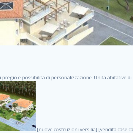
i pregio e possibilità di personalizzazione. Unità abitative d
[nuove costruzioni versilia] [vendita case carrara] [immobiliare massa] [case nuove toscana] [case in vendita versilia] [case nuove forte dei marmi] [case in vendita carrara] [case nuove carrara] [nuove costruzioni pietrasanta] [nuove costruzioni forte dei marmi] [immobiliare versilia] [case nuove massa] [case nuove pietrasanta] [case nuove liguria] [immobiliare forte dei marmi] [nuove costruzioni liguria] [nuove costruzioni carrara] [nuove costruzioni massa] [immobiliare carrara] case in vendita toscana [immobiliare liguria] [case in vendita massa] [vendita case massa] [vendita case versilia] [nuove costruzioni toscana] [immobiliare pietrasanta] [immobiliare toscana] [case nuove versilia] nuove costruzioni case nuove in vendita case nuove case in costruzione case nuova costruzione appartamenti nuova costruzione case in vendita nuove costruzioni terreno edificabile nuove costruzioni milano marina di carrara carrara massa massa carrara toscana versilia case in vendita a milano case in vendita a roma appartamenti nuovi in vendita vendita case milano case in vendita torino case in vendita milano case di nuova costruzione nuove costruzioni roma case in vendita roma , attico nuova costruzione milano . vendita case roma vendita case torino villette nuova costruzione vendita case privati cerco casa milano vendita case impresa edile vendita case genova vendita immobili vendita case nuove cerco casa ville nuova costruzione annunci case in vendita case in vendita nuova costruzione nuove case in vendita case in vendita da privati villette a schiera cerco casa in vendita case in affitto vendita nuove costruzioni costruire case affitto affitto negozio milano cerco casa roma cerco casa nuova costruzione appartamenti in costruzione, attico nuova costruzione milano . case nuove vendita case in vendita nuove case nuove milano nuove costruzioni morena case in vendita costruzioni case case in vendita tor vergata nuova annunci vendita case case in vendita milano centro, attico nuova costruzione milano . vendita case nuova costruzione case in vendita privati agenzia immobiliare appartamenti di nuova costruzione ville in costruzione case in vendita a opera nuova costruzione nuove costruzioni torino, attico nuova costruzione milano . appartamenti nuovi impresa edile roma trova casa costruzioni nuove appartamenti in affitto cantieri in costruzione, attico nuova costruzione milano . immobiliare nuove costruzioni case in vendita dragona appartamenti in vendita siti vendita case case in vendita roma nord nuovi costruzioni ville nuove in vendita nuove costruzioni in vendita trovocasa cerco casa affitto villette in vendita nuove costruzioni immobiliari nuove costruzioni bologna toscano immobiliare palermo nuovi appartamenti vendita case dragona nuova costruzione case in vendita villaggio prenestino, attico nuova costruzione milano . case in vendita dal costruttore imprese edili torino nuove costruzioni firenze immobiliare case nuove in costruzione toscano immobiliare milano, attico nuova costruzione milano . casanuova case in vendita acilia dragona case in vendita di nuova costruzione case in vendita da costruttore nuove costruzioni eur case e cantieri appartamenti in vendita nuova costruzione case in vendita a dragona roma case in vendita nuove case in costruzione porta portese immobiliare appartamenti cerco casa disperatamente case in vendita torresina cascine in vendita vendita immobili roma, attico nuova costruzione milano . milano nuove costruzioni morena case in vendita costruzioni edili nuove costruzioni catania visure catastali on line gratis nuove costruzioni monza case in costruzione milano, attico nuova costruzione milano . nuove costruzioni boccea vendita immobili milano attico immobiliare roma vendita imprese edili bergamo impresa edile bologna case in vendita a classe appartamento nuovo nuove costruzioni pietralata case costruzione case in vendita roma sud nuove costruzioni residenziali a milano appartamenti nuova costruzione milano case in vendita boccea case in vendita morena nuove costruzioni vendita immobili privati, attico nuova costruzione milano . comprare casa nuova costruzione case in vendita con leasing case in vendita ostia antica case nuova costruzione milano appartamenti nuovi milano case nuove roma nuove costruzioni bari edilizia convenzionata case in vendita a tortona villaggio prenestino case in vendita toscano immobiliare professione casa nuove costruzioni parma impresa costruzioni nuove case nuove costruzioni bergamo vendita immobili torino ville di nuova costruzione s