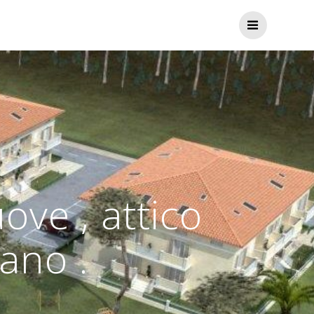
ve , attico
ano .