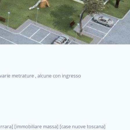
i varie metrature , alcune con ingresso
olo affitti appartamento nuovo in vendita appartamenti nuova costruzione roma case nuova costruzione roma, attico nuova costruzione milano . nuove costruzioni a milano case in costruzione roma impresa di costruzioni grimaldi immobiliare costruzioni villetta nuova costruzione case in vendita da imprese edili cerco casa a acquisto casa in costruzione nuove costruzioni mare costruzioni immobiliari cantieri nuove costruzioni acquisto casa nuova costruzione nuove costruzioni padova comprare casa in costruzione impresa edile napoli nuove costruzioni pescara casa risorse immobiliari, attico nuova costruzione milano . immobili in costruzione villette nuove villette nuove in vendita gabetti imprese edili verona nuove costruzioni milano sud nuovi immobili nuove costruzioni legnano, attico nuova costruzione milano . cantieri nuove costruzioni milano villa nuova case vendita nuove costruzioni appartamenti in vendita nuovi immobili nuovi costruttori case imprese edili brescia nuovi appartamenti milano case in vendita selva nera casa nuova retecasa case nuova costruzione in vendita monolocale imprese edili firenze imprese edili padova frimm vendita case dragona nuove costruzioni vendita imprese edili parma imprese di costruzioni milano immobiliare toscano frimm immobiliare roma case case dal costruttore acquisto terreno agricolo imprese edili italiane roma vende casa case nuove a milano nuove costruzioni a roma imprese costruzioni roma cerco casa nuova immobili di nuova costruzione case in vendita castelverde roma impresa edile palermo rent to buy roma nuove costruzioni, attico nuova costruzione milano . tempocasa case in vendita a riscatto nuove costruzioni varese nuove costruzioni bolzano vendita case in costruzione nuove costruzioni lecce cantiere milano costruire villa imprese edili treviso impresa edile catania case in vendita roma tiburtina vendita appartamenti nuova costruzione vendita immobili commerciali case nuove in vendita milano nuove costruzioni seregno cerca casa vendita cerco casa milano vendita nuove costruzioni milano ovest vendita case nuove milano imprese edili modena nuove costruzioni milano centro case in vendita aranova nuove abitazioni, attico nuova costruzione milano ., attico nuova costruzione milano . nuove costruzioni brescia nuove costruzioni como appartamenti nuovi in vendita a milano case in vendita bologna nuove costruzioni appartamenti in vendita milano nuova costruzione imprese edili como morena nuove costruzioni nuove costruzioni case vendita appartamenti nuovi nuove costruzioni salerno eurekasa villette in costruzione bilocali nuovi case nuove in vendita a roma case in vendita con permuta nuove costruzioni trento impresa edile varese imprese costruzioni milano imprese edili venezia case in vendita prenestina imprese edili spa nuove costruzioni gallarate roma nuove costruzioni case in nuova costruzione nuovi case nuove in vendita a milano nuove costruzioni loano nuovi cantieri milano imprese edili novara case in vendita roma est imprese di costruzioni roma appartamenti in costruzione milano nuovi cantieri cerco casa vendita milano nuove costruzioni brugherio vendita case da imprese edili imprese edili udine nuove costruzioni direttamente dal costruttore imprese edili vicenza case in vendita a loano nuova costruzione nuove villette prezzi case nuove case in vendita in costruzione compravendita terreno agricolo cantiere, attico nuova costruzione milano . case in vendita milano navigli costruzione nuova casa costruzioni nuove milano nuove costruzioni roma rent to buy nuove costruzioni taranto palazzo in costruzione vendita appartamenti nuova costruzione milano centro costruzioni milano case in vendita milano nuove costruzioni case in vendita milano sud impresa edile como case nuove a roma boccea case in vendita imprese edili trento nuove costruzioni buccinasco case in costruzione a milano nuove costruzioni ripamonti case in vendita a salerno nuove costruzioni nuove residenze milano case nuove vendita milano nuove costruzioni milano nord nuove costruzioni livorno vendita nuove costruzioni roma nuove costruzioni liguria costruzioni roma cerco casa roma vendita nuove costruzioni classe a impresa edile rimini nuovi annunci case in vendita nuove costruzioni magenta todini costruzioni case grezze in vendita vendita appartamenti nuovi milano case in vendita gallaratese milano nuove costruzioni arezzo, attico nuova costruzione milano . case in vendita castelverde case nuove dal costruttore nuovo appartamento nuove costruzioni desenzano imprese edili lombardia imprese edili veneto appartamenti in costruzione roma case vendita pescara nuove costruzioni case in vendita ad acilia imprese edili verona e provincia nuove costruzioni desio appartamenti classe a milano firenze nuove costruzioni pirelli re immobiliare grandi imprese di costruzioni case in vendita torresina roma case in vendita navigli milano nuove costruzioni roma centro nuovecostruzioni appartamenti nuovi a milano impresa edile ancona nuove residenze dragona case in vendita nuove costruz