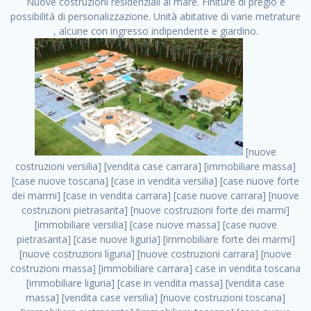
Nuove costruzioni residenziali al mare. Finiture di pregio e
possibilità di personalizzazione. Unità abitative di varie metrature
, alcune con ingresso indipendente e giardino.
[nuove costruzioni versilia] [vendita case carrara] [immobiliare massa] [case nuove toscana] [case in vendita versilia] [case nuove forte dei marmi] [case in vendita carrara] [case nuove carrara] [nuove costruzioni pietrasanta] [nuove costruzioni forte dei marmi] [immobiliare versilia] [case nuove massa] [case nuove pietrasanta] [case nuove liguria] [immobiliare forte dei marmi] [nuove costruzioni liguria] [nuove costruzioni carrara] [nuove costruzioni massa] [immobiliare carrara] case in vendita toscana [immobiliare liguria] [case in vendita massa] [vendita case massa] [vendita case versilia] [nuove costruzioni toscana] [immobiliare pietrasanta] [immobiliare toscana] [case nuove versilia] nuove costruzioni case nuove in vendita case nuove case in costruzione case nuova costruzione appartamenti nuova costruzione case in vendita nuove costruzioni terreno edificabile nuove costruzioni milano marina di carrara carrara massa massa carrara toscana versilia case in vendita a milano case in vendita a roma appartamenti nuovi in vendita vendita case milano case in vendita torino case in vendita milano case di nuova costruzione nuove costruzioni roma case in vendita roma , appartamenti in . vendita case roma vendita case torino villette nuova costruzione vendita case privati cerco casa milano vendita case impresa edile vendita case genova vendita immobili vendita case nuove cerco casa ville nuova costruzione annunci case in vendita case in vendita nuova costruzione nuove case in vendita case in vendita da privati villette a schiera cerco casa in vendita case in affitto vendita nuove costruzioni costruire case affitto affitto negozio milano cerco casa roma cerco casa nuova costruzione appartamenti in costruzione, appartamenti in . case nuove vendita case in vendita nuove case nuove milano nuove costruzioni morena case in vendita costruzioni case case in vendita tor vergata nuova annunci vendita case case in vendita milano centro, appartamenti in . vendita case nuova costruzione case in vendita privati agenzia immobiliare appartamenti di nuova costruzione ville in costruzione case in vendita a opera nuova costruzione nuove costruzioni torino, appartamenti in . appartamenti nuovi impresa edile roma trova casa costruzioni nuove appartamenti in affitto cantieri in costruzione, appartamenti in . immobiliare nuove costruzioni case in vendita dragona appartamenti in vendita siti vendita case case in vendita roma nord nuovi costruzioni ville nuove in vendita nuove costruzioni in vendita trovocasa cerco casa affitto villette in vendita nuove costruzioni immobiliari nuove costruzioni bologna toscano immobiliare palermo nuovi appartamenti vendita case dragona nuova costruzione case in vendita villaggio prenestino, appartamenti in . case in vendita dal costruttore imprese edili torino nuove costruzioni firenze immobiliare case nuove in costruzione toscano immobiliare milano, appartamenti in . casanuova case in vendita acilia dragona case in vendita di nuova costruzione case in vendita da costruttore nuove costruzioni eur case e cantieri appartamenti in vendita nuova costruzione case in vendita a dragona roma case in vendita nuove case in costruzione porta portese immobiliare appartamenti cerco casa disperatamente case in vendita torresina cascine in vendita vendita immobili roma, appartamenti in . milano nuove costruzioni morena case in vendita costruzioni edili nuove costruzioni catania visure catastali on line gratis nuove costruzioni monza case in costruzione milano, appartamenti in . nuove costruzioni boccea vendita immobili milano attico immobiliare roma vendita imprese edili bergamo impresa edile bologna case in vendita a classe appartamento nuovo nuove costruzioni pietralata case costruzione case in vendita roma sud nuove costruzioni residenziali a milano appartamenti nuova costruzione milano case in vendita boccea case in vendita morena nuove costruzioni vendita immobili privati, appartamenti in . comprare casa nuova costruzione case in vendita con leasing case in vendita ostia antica case nuova costruzione milano appartamenti nuovi milano case nuove roma nuove costruzioni bari edilizia convenzionata case in vendita a tortona villaggio prenestino case in vendita toscano immobiliare professione casa nuove costruzioni parma impresa costruzioni nuove case nuove costruzioni bergamo vendita immobili torino ville di nuova costruzione solo affitti appartamento nuovo in vendita appartamenti nuova costruzione roma case nuova costruzione roma, appartamenti in . nuove costruzioni a milano case in costruzione roma impresa di costruzioni grimaldi immobiliare costruzioni villetta nuova costruzione case in vendita da imprese edili cerco casa a acquisto casa in costruzione nuove costruzioni mare costruzioni immobiliari cantieri nuove costruzioni acquisto casa nuova costruzione nuove costruzioni padova comprare casa in costruzione impresa edile napoli nuove costruzioni pescara casa risorse immobiliari, appartamenti in . immobili in costruzione villette nuove villette nuove in vendita gabetti imprese edili verona nuove costruzioni milano sud nuovi immobili nuove costruzioni legnano, appartamenti in . cantieri nuove costruzioni milano villa nuova case vendita nuove costruzioni appartamenti in vendita nuovi immobili nuovi costruttori case imprese edili brescia nuovi appartamenti milano case in vendita selva nera casa nuova retecasa case nuova costruzione in vendita monolocale imprese edili firenze imprese edili padova frimm vendita case dragona nuove costruzioni vendita imprese edili parma imprese di costruzioni milano immobiliare toscano frimm immobiliare roma case case dal costruttore acquisto terreno agricolo imprese edili italiane roma vende casa case nuove a milano nuove costruzioni a roma imprese costruzioni roma cerco casa nuova immobili di nuova costruzione case in vendita castelverde roma impresa edile palermo rent to buy roma nuove costruzioni, appartamenti in . tempocasa case in vendita a riscatto nuove costruzioni varese nuove costruzioni bolzano vendita case in costruzione nuove costruzioni lecce cantiere milano costruire villa imprese edili treviso impresa edile catania case in vendita roma tiburtina vendita appartamenti nuova costruzione vendita immobili commerciali case nuove in vendita milano nuove costruzioni seregno cerca casa vendita cerco casa milano vendita nuove costruzioni milano ovest vendita case nuove milano imprese edili modena nuove costruzioni milano centro case in vendita aranova nuove abitazioni, appartamenti in ., appartamenti in . nuove costruzioni brescia nuove costruzioni como appartamenti nuovi in vendita a milano case in vendita bologna nuove costruzioni appartamenti in vendita milano nuova costruzione imprese edili como morena nuove costruzioni nuove costruzioni case vendita appartamenti nuovi nuove costruzioni salerno eurekasa villette in costruzione bilocali nuovi case nuove in vendita a roma case in vendita con permuta nuove costruzioni trento impresa edile varese imprese costruzioni milano imprese edili venezia case in vendita prenestina imprese edili spa nuove costruzioni gallarate roma nuove costruzioni case in nuova costruzione nuovi case nuove in vendita a milano nuove costruzioni loano nuovi cantieri milano imprese edili novara case in vendita roma est imprese di costruzioni roma appartamenti in costruzione milano nuovi cantieri cerco casa vendita milano nuove costruzioni brugherio vendita case da imprese edili imprese edili udine nuove costruzioni direttamente dal costruttore imprese edili vicenza case in vendita a loano nuova costruzione nuove villette prezzi case nuove case in vendita in costruzione compravendita terreno agricolo cantiere, appartamenti in . case in vendita milano navigli costruzione nuova casa costruzioni nuove milano nuove costruzioni roma rent to buy nuove costruzioni taranto palazzo in costruzione vendita appartamenti nuova costruzione milano centro costruzioni milano case in vendita milano nuove costruzioni case in vendita milano sud impresa edile como case nuove a roma boccea case in vendita imprese edili trento nuove costruzioni buccinasco case in costruzione a milano nuove costruzioni ripamonti case in vendita a salerno nuove costruzioni nuove residenze milano case nuove vendita milano nuove costruzioni milano nord nuove costruzioni livorno vendita nuove costruzioni roma nuove costruzioni liguria costruzioni roma cerco casa roma vendita nuove costruzioni classe a impresa edile rimini nuovi annunci case in vendita nuove costruzioni magenta todini costruzioni case grezze in vendita vendita appartamenti nuovi milano case in vendita gallaratese milano nuove costruzioni arezzo, appartamenti in . case in vendita castelverde case nuove dal costruttore nuovo appartamento nuove costruzioni desenzano imprese edili lombardia imprese edili veneto appartamenti in costruzione roma case vendita pescara nuove costruzioni case in vendita ad acilia imprese edili verona e provincia nuove costruzioni desio appartamenti classe a milano firenze nuove costruzioni pirelli re immobiliare grandi imprese di costruzioni case in vendita torresina roma case in vendita navigli milano nuove costruzioni roma centro nuovecostruzioni appartamenti nuovi a milano impresa edile ancona nuove residenze dragona case in vendita nuove costruzioni brindisi vendita nuove costruzioni milano case in vendita arredate nuove case milano case nuove milano centro sito impresa edile nuove costruzioni montesilvano case vendita monza nuove costruzioni vendita case nuove roma impresa edile monza case in vendita vimercate nuova