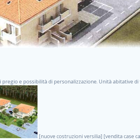
i pregio e possibilità di personalizzazione. Unità abitative d
[nuove costruzioni versilia] [vendita case carrara] [immobiliare massa] [case nuove toscana] [case in vendita versilia] [case nuove forte dei marmi] [case in vendita carrara] [case nuove carrara] [nuove costruzioni pietrasanta] [nuove costruzioni forte dei marmi] [immobiliare versilia] [case nuove massa] [case nuove pietrasanta] [case nuove liguria] [immobiliare forte dei marmi] [nuove costruzioni liguria] [nuove costruzioni carrara] [nuove costruzioni massa] [immobiliare carrara] case in vendita toscana [immobiliare liguria] [case in vendita massa] [vendita case massa] [vendita case versilia] [nuove costruzioni toscana] [immobiliare pietrasanta] [immobiliare toscana] [case nuove versilia] nuove costruzioni case nuove in vendita case nuove case in costruzione case nuova costruzione appartamenti nuova costruzione case in vendita nuove costruzioni terreno edificabile nuove costruzioni milano marina di carrara carrara massa massa carrara toscana versilia case in vendita a milano case in vendita a roma appartamenti nuovi in vendita vendita case milano case in vendita torino case in vendita milano case di nuova costruzione nuove costruzioni roma case in vendita roma , annunci immobiliari on line . vendita case roma vendita case torino villette nuova costruzione vendita case privati cerco casa milano vendita case impresa edile vendita case genova vendita immobili vendita case nuove cerco casa ville nuova costruzione annunci case in vendita case in vendita nuova costruzione nuove case in vendita case in vendita da privati villette a schiera cerco casa in vendita case in affitto vendita nuove costruzioni costruire case affitto affitto negozio milano cerco casa roma cerco casa nuova costruzione appartamenti in costruzione, annunci immobiliari on line . case nuove vendita case in vendita nuove case nuove milano nuove costruzioni morena case in vendita costruzioni case case in vendita tor vergata nuova annunci vendita case case in vendita milano centro, annunci immobiliari on line . vendita case nuova costruzione case in vendita privati agenzia immobiliare appartamenti di nuova costruzione ville in costruzione case in vendita a opera nuova costruzione nuove costruzioni torino, annunci immobiliari on line . appartamenti nuovi impresa edile roma trova casa costruzioni nuove appartamenti in affitto cantieri in costruzione, annunci immobiliari on line . immobiliare nuove costruzioni case in vendita dragona appartamenti in vendita siti vendita case case in vendita roma nord nuovi costruzioni ville nuove in vendita nuove costruzioni in vendita trovocasa cerco casa affitto villette in vendita nuove costruzioni immobiliari nuove costruzioni bologna toscano immobiliare palermo nuovi appartamenti vendita case dragona nuova costruzione case in vendita villaggio prenestino, annunci immobiliari on line . case in vendita dal costruttore imprese edili torino nuove costruzioni firenze immobiliare case nuove in costruzione toscano immobiliare milano, annunci immobiliari on line . casanuova case in vendita acilia dragona case in vendita di nuova costruzione case in vendita da costruttore nuove costruzioni eur case e cantieri appartamenti in vendita nuova costruzione case in vendita a dragona roma case in vendita nuove case in costruzione porta portese immobiliare appartamenti cerco casa disperatamente case in vendita torresina cascine in vendita vendita immobili roma, annunci immobiliari on line . milano nuove costruzioni morena case in vendita costruzioni edili nuove costruzioni catania visure catastali on line gratis nuove costruzioni monza case in costruzione milano, annunci immobiliari on line . nuove costruzioni boccea vendita immobili milano attico immobiliare roma vendita imprese edili bergamo impresa edile bologna case in vendita a classe appartamento nuovo nuove costruzioni pietralata case costruzione case in vendita roma sud nuove costruzioni residenziali a milano appartamenti nuova costruzione milano case in vendita boccea case in vendita morena nuove costruzioni vendita immobili privati, annunci immobiliari on line . comprare casa nuova costruzione case in vendita con leasing case in vendita ostia antica case nuova costruzione milano appartamenti nuovi milano case nuove roma nuove costruzioni bari edilizia convenzionata case in vendita a tortona villaggio prenestino case in vendita toscano immobiliare professione casa nuove costruzioni parma impresa costruzioni nuove case nuove costruzioni bergamo vendita immobili torino ville di nuova costruzione solo affitti appartamento nuovo in vendi