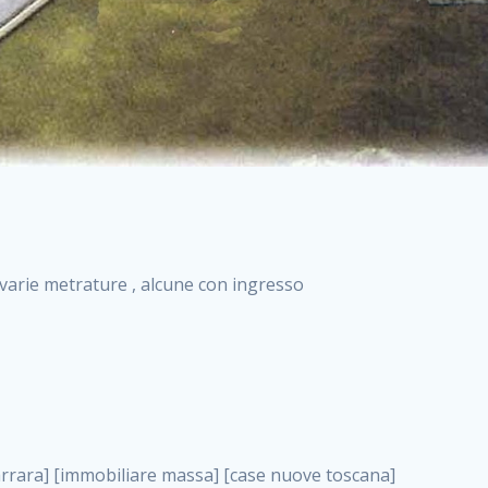
i varie metrature , alcune con ingresso
ta appartamenti nuova costruzione roma case nuova costruzione roma, annunci immobiliari on line . nuove costruzioni a milano case in costruzione roma impresa di costruzioni grimaldi immobiliare costruzioni villetta nuova costruzione case in vendita da imprese edili cerco casa a acquisto casa in costruzione nuove costruzioni mare costruzioni immobiliari cantieri nuove costruzioni acquisto casa nuova costruzione nuove costruzioni padova comprare casa in costruzione impresa edile napoli nuove costruzioni pescara casa risorse immobiliari, annunci immobiliari on line . immobili in costruzione villette nuove villette nuove in vendita gabetti imprese edili verona nuove costruzioni milano sud nuovi immobili nuove costruzioni legnano, annunci immobiliari on line . cantieri nuove costruzioni milano villa nuova case vendita nuove costruzioni appartamenti in vendita nuovi immobili nuovi costruttori case imprese edili brescia nuovi appartamenti milano case in vendita selva nera casa nuova retecasa case nuova costruzione in vendita monolocale imprese edili firenze imprese edili padova frimm vendita case dragona nuove costruzioni vendita imprese edili parma imprese di costruzioni milano immobiliare toscano frimm immobiliare roma case case dal costruttore acquisto terreno agricolo imprese edili italiane roma vende casa case nuove a milano nuove costruzioni a roma imprese costruzioni roma cerco casa nuova immobili di nuova costruzione case in vendita castelverde roma impresa edile palermo rent to buy roma nuove costruzioni, annunci immobiliari on line . tempocasa case in vendita a riscatto nuove costruzioni varese nuove costruzioni bolzano vendita case in costruzione nuove costruzioni lecce cantiere milano costruire villa imprese edili treviso impresa edile catania case in vendita roma tiburtina vendita appartamenti nuova costruzione vendita immobili commerciali case nuove in vendita milano nuove costruzioni seregno cerca casa vendita cerco casa milano vendita nuove costruzioni milano ovest vendita case nuove milano imprese edili modena nuove costruzioni milano centro case in vendita aranova nuove abitazioni, annunci immobiliari on line ., annunci immobiliari on line . nuove costruzioni brescia nuove costruzioni como appartamenti nuovi in vendita a milano case in vendita bologna nuove costruzioni appartamenti in vendita milano nuova costruzione imprese edili como morena nuove costruzioni nuove costruzioni case vendita appartamenti nuovi nuove costruzioni salerno eurekasa villette in costruzione bilocali nuovi case nuove in vendita a roma case in vendita con permuta nuove costruzioni trento impresa edile varese imprese costruzioni milano imprese edili venezia case in vendita prenestina imprese edili spa nuove costruzioni gallarate roma nuove costruzioni case in nuova costruzione nuovi case nuove in vendita a milano nuove costruzioni loano nuovi cantieri milano imprese edili novara case in vendita roma est imprese di costruzioni roma appartamenti in costruzione milano nuovi cantieri cerco casa vendita milano nuove costruzioni brugherio vendita case da imprese edili imprese edili udine nuove costruzioni direttamente dal costruttore imprese edili vicenza case in vendita a loano nuova costruzione nuove villette prezzi case nuove case in vendita in costruzione compravendita terreno agricolo cantiere, annunci immobiliari on line . case in vendita milano navigli costruzione nuova casa costruzioni nuove milano nuove costruzioni roma rent to buy nuove costruzioni taranto palazzo in costruzione vendita appartamenti nuova costruzione milano centro costruzioni milano case in vendita milano nuove costruzioni case in vendita milano sud impresa edile como case nuove a roma boccea case in vendita imprese edili trento nuove costruzioni buccinasco case in costruzione a milano nuove costruzioni ripamonti case in vendita a salerno nuove costruzioni nuove residenze milano case nuove vendita milano nuove costruzioni milano nord nuove costruzioni livorno vendita nuove costruzioni roma nuove costruzioni liguria costruzioni roma cerco casa roma vendita nuove costruzioni classe a impresa edile rimini nuovi annunci case in vendita nuove costruzioni magenta todini costruzioni case grezze in vendita vendita appartamenti nuovi milano case in vendita gallaratese milano nuove costruzioni arezzo, annunci immobiliari on line . case in vendita castelverde case nuove dal costruttore nuovo appartamento nuove costruzioni desenzano imprese edili lombardia imprese edili veneto appartamenti in costruzione roma case vendita pescara nuove costruzioni case in vendita ad acilia imprese edili verona e provincia nuove costruzioni desio appartamenti classe a milano firenze nuove costruzioni pirelli re immobiliare grandi imprese di costruzioni case in vendita torresina roma case in vendita navigli milano nuove costruzioni roma centro nuovecostruzioni appartamenti nuovi a milano impresa edile ancona nuove residenze dragona case in vendita nuove costruzioni brindisi vendita nuove costruzioni milano case in vendita arredat