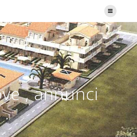
ve , annunci
 .