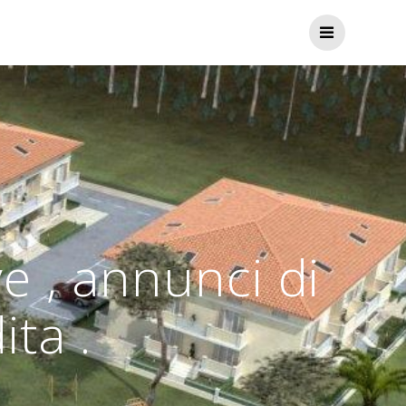
e , annunci di
ta .