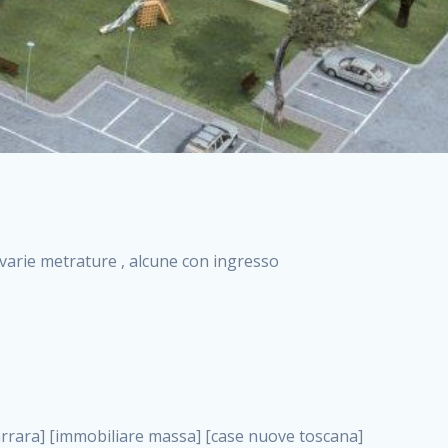
i varie metrature , alcune con ingresso
 ville di nuova costruzione solo affitti appartamento nuovo in vendita appartamenti nuova costruzione roma case nuova costruzione roma, annunci di appartamenti in vendita . nuove costruzioni a milano case in costruzione roma impresa di costruzioni grimaldi immobiliare costruzioni villetta nuova costruzione case in vendita da imprese edili cerco casa a acquisto casa in costruzione nuove costruzioni mare costruzioni immobiliari cantieri nuove costruzioni acquisto casa nuova costruzione nuove costruzioni padova comprare casa in costruzione impresa edile napoli nuove costruzioni pescara casa risorse immobiliari, annunci di appartamenti in vendita . immobili in costruzione villette nuove villette nuove in vendita gabetti imprese edili verona nuove costruzioni milano sud nuovi immobili nuove costruzioni legnano, annunci di appartamenti in vendita . cantieri nuove costruzioni milano villa nuova case vendita nuove costruzioni appartamenti in vendita nuovi immobili nuovi costruttori case imprese edili brescia nuovi appartamenti milano case in vendita selva nera casa nuova retecasa case nuova costruzione in vendita monolocale imprese edili firenze imprese edili padova frimm vendita case dragona nuove costruzioni vendita imprese edili parma imprese di costruzioni milano immobiliare toscano frimm immobiliare roma case case dal costruttore acquisto terreno agricolo imprese edili italiane roma vende casa case nuove a milano nuove costruzioni a roma imprese costruzioni roma cerco casa nuova immobili di nuova costruzione case in vendita castelverde roma impresa edile palermo rent to buy roma nuove costruzioni, annunci di appartamenti in vendita . tempocasa case in vendita a riscatto nuove costruzioni varese nuove costruzioni bolzano vendita case in costruzione nuove costruzioni lecce cantiere milano costruire villa imprese edili treviso impresa edile catania case in vendita roma tiburtina vendita appartamenti nuova costruzione vendita immobili commerciali case nuove in vendita milano nuove costruzioni seregno cerca casa vendita cerco casa milano vendita nuove costruzioni milano ovest vendita case nuove milano imprese edili modena nuove costruzioni milano centro case in vendita aranova nuove abitazioni, annunci di appartamenti in vendita ., annunci di appartamenti in vendita . nuove costruzioni brescia nuove costruzioni como appartamenti nuovi in vendita a milano case in vendita bologna nuove costruzioni appartamenti in vendita milano nuova costruzione imprese edili como morena nuove costruzioni nuove costruzioni case vendita appartamenti nuovi nuove costruzioni salerno eurekasa villette in costruzione bilocali nuovi case nuove in vendita a roma case in vendita con permuta nuove costruzioni trento impresa edile varese imprese costruzioni milano imprese edili venezia case in vendita prenestina imprese edili spa nuove costruzioni gallarate roma nuove costruzioni case in nuova costruzione nuovi case nuove in vendita a milano nuove costruzioni loano nuovi cantieri milano imprese edili novara case in vendita roma est imprese di costruzioni roma appartamenti in costruzione milano nuovi cantieri cerco casa vendita milano nuove costruzioni brugherio vendita case da imprese edili imprese edili udine nuove costruzioni direttamente dal costruttore imprese edili vicenza case in vendita a loano nuova costruzione nuove villette prezzi case nuove case in vendita in costruzione compravendita terreno agricolo cantiere, annunci di appartamenti in vendita . case in vendita milano navigli costruzione nuova casa costruzioni nuove milano nuove costruzioni roma rent to buy nuove costruzioni taranto palazzo in costruzione vendita appartamenti nuova costruzione milano centro costruzioni milano case in vendita milano nuove costruzioni case in vendita milano sud impresa edile como case nuove a roma boccea case in vendita imprese edili trento nuove costruzioni buccinasco case in costruzione a milano nuove costruzioni ripamonti case in vendita a salerno nuove costruzioni nuove residenze milano case nuove vendita milano nuove costruzioni milano nord nuove costruzioni livorno vendita nuove costruzioni roma nuove costruzioni liguria costruzioni roma cerco casa roma vendita nuove costruzioni classe a impresa edile rimini nuovi annunci case in vendita nuove costruzioni magenta todini costruzioni case grezze in vendita vendita appartamenti nuovi milano case in vendita gallaratese milano nuove costruzioni arezzo, annunci di appartamenti in vendita . case in vendita castelverde case nuove dal costruttore nuovo appartamento nuove costruzioni desenzano imprese edili lombardia imprese edili veneto appartamenti in costruzione roma case vendita pescara nuove costruzioni case in vendita ad acilia imprese edili verona e provincia nuove costruzioni desio appartamenti classe a milano firenze nuove costruzioni pirelli re immobiliare grandi imprese di costruzioni case in vendita torresina roma case in vendita navigli milano nuove costruzioni roma centro nuovecostruzioni appartamenti nuovi a milano impresa edile ancona n