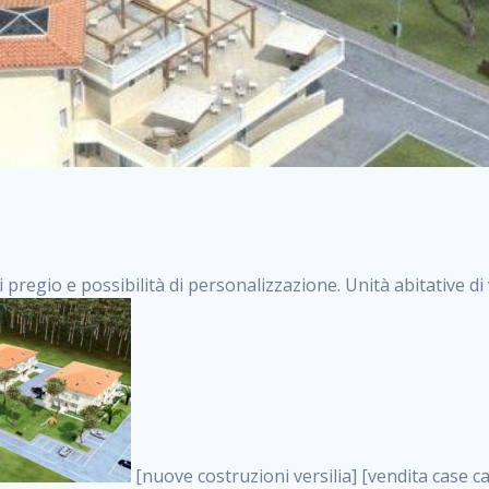
i pregio e possibilità di personalizzazione. Unità abitative d
[nuove costruzioni versilia] [vendita case carrara] [immobiliare massa] [case nuove toscana] [case in vendita versilia] [case nuove forte dei marmi] [case in vendita carrara] [case nuove carrara] [nuove costruzioni pietrasanta] [nuove costruzioni forte dei marmi] [immobiliare versilia] [case nuove massa] [case nuove pietrasanta] [case nuove liguria] [immobiliare forte dei marmi] [nuove costruzioni liguria] [nuove costruzioni carrara] [nuove costruzioni massa] [immobiliare carrara] case in vendita toscana [immobiliare liguria] [case in vendita massa] [vendita case massa] [vendita case versilia] [nuove costruzioni toscana] [immobiliare pietrasanta] [immobiliare toscana] [case nuove versilia] nuove costruzioni case nuove in vendita case nuove case in costruzione case nuova costruzione appartamenti nuova costruzione case in vendita nuove costruzioni terreno edificabile nuove costruzioni milano marina di carrara carrara massa massa carrara toscana versilia case in vendita a milano case in vendita a roma appartamenti nuovi in vendita vendita case milano case in vendita torino case in vendita milano case di nuova costruzione nuove costruzioni roma case in vendita roma , annunci di appartamenti in vendita . vendita case roma vendita case torino villette nuova costruzione vendita case privati cerco casa milano vendita case impresa edile vendita case genova vendita immobili vendita case nuove cerco casa ville nuova costruzione annunci case in vendita case in vendita nuova costruzione nuove case in vendita case in vendita da privati villette a schiera cerco casa in vendita case in affitto vendita nuove costruzioni costruire case affitto affitto negozio milano cerco casa roma cerco casa nuova costruzione appartamenti in costruzione, annunci di appartamenti in vendita . case nuove vendita case in vendita nuove case nuove milano nuove costruzioni morena case in vendita costruzioni case case in vendita tor vergata nuova annunci vendita case case in vendita milano centro, annunci di appartamenti in vendita . vendita case nuova costruzione case in vendita privati agenzia immobiliare appartamenti di nuova costruzione ville in costruzione case in vendita a opera nuova costruzione nuove costruzioni torino, annunci di appartamenti in vendita . appartamenti nuovi impresa edile roma trova casa costruzioni nuove appartamenti in affitto cantieri in costruzione, annunci di appartamenti in vendita . immobiliare nuove costruzioni case in vendita dragona appartamenti in vendita siti vendita case case in vendita roma nord nuovi costruzioni ville nuove in vendita nuove costruzioni in vendita trovocasa cerco casa affitto villette in vendita nuove costruzioni immobiliari nuove costruzioni bologna toscano immobiliare palermo nuovi appartamenti vendita case dragona nuova costruzione case in vendita villaggio prenestino, annunci di appartamenti in vendita . case in vendita dal costruttore imprese edili torino nuove costruzioni firenze immobiliare case nuove in costruzione toscano immobiliare milano, annunci di appartamenti in vendita . casanuova case in vendita acilia dragona case in vendita di nuova costruzione case in vendita da costruttore nuove costruzioni eur case e cantieri appartamenti in vendita nuova costruzione case in vendita a dragona roma case in vendita nuove case in costruzione porta portese immobiliare appartamenti cerco casa disperatamente case in vendita torresina cascine in vendita vendita immobili roma, annunci di appartamenti in vendita . milano nuove costruzioni morena case in vendita costruzioni edili nuove costruzioni catania visure catastali on line gratis nuove costruzioni monza case in costruzione milano, annunci di appartamenti in vendita . nuove costruzioni boccea vendita immobili milano attico immobiliare roma vendita imprese edili bergamo impresa edile bologna case in vendita a classe appartamento nuovo nuove costruzioni pietralata case costruzione case in vendita roma sud nuove costruzioni residenziali a milano appartamenti nuova costruzione milano case in vendita boccea case in vendita morena nuove costruzioni vendita immobili privati, annunci di appartamenti in vendita . comprare casa nuova costruzione case in vendita con leasing case in vendita ostia antica case nuova costruzione milano appartamenti nuovi milano case nuove roma nuove costruzioni bari edilizia convenzionata case in vendita a tortona villaggio prenestino case in vendita toscano immobiliare professione casa nuove costruzioni parma impresa costruzioni nuove case nuove costruzioni bergamo vendita immobili torino