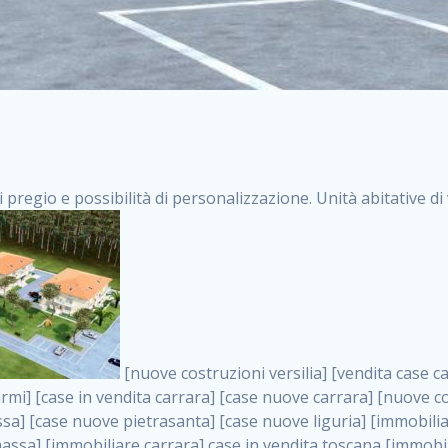
i pregio e possibilità di personalizzazione. Unità abitative d
[nuove costruzioni versilia] [vendita case carrara] [immobiliare massa] [case nuove toscana] [case in vendita versilia] [case nuove forte dei marmi] [case in vendita carrara] [case nuove carrara] [nuove costruzioni pietrasanta] [nuove costruzioni forte dei marmi] [immobiliare versilia] [case nuove massa] [case nuove pietrasanta] [case nuove liguria] [immobiliare forte dei marmi] [nuove costruzioni liguria] [nuove costruzioni carrara] [nuove costruzioni massa] [immobiliare carrara] case in vendita toscana [immobiliare liguria] [case in vendita massa] [vendita case massa] [vendita case versilia] [nuove costruzioni toscana] [immobiliare pietrasanta] [immobiliare toscana] [case nuove versilia] nuove costruzioni case nuove in vendita case nuove case in costruzione case nuova costruzione appartamenti nuova costruzione case in vendita nuove costruzioni terreno edificabile nuove costruzioni milano marina di carrara carrara massa massa carrara toscana versilia case in vendita a milano case in vendita a roma appartamenti nuovi in vendita vendita case milano case in vendita torino case in vendita milano case di nuova costruzione nuove costruzioni roma case in vendita roma , Ancona . vendita case roma vendita case torino villette nuova costruzione vendita case privati cerco casa milano vendita case impresa edile vendita case genova vendita immobili vendita case nuove cerco casa ville nuova costruzione annunci case in vendita case in vendita nuova costruzione nuove case in vendita case in vendita da privati villette a schiera cerco casa in vendita case in affitto vendita nuove costruzioni costruire case affitto affitto negozio milano cerco casa roma cerco casa nuova costruzione appartamenti in costruzione, Ancona . case nuove vendita case in vendita nuove case nuove milano nuove costruzioni morena case in vendita costruzioni case case in vendita tor vergata nuova annunci vendita case case in vendita milano centro, Ancona . vendita case nuova costruzione case in vendita privati agenzia immobiliare appartamenti di nuova costruzione ville in costruzione case in vendita a opera nuova costruzione nuove costruzioni torino, Ancona . appartamenti nuovi impresa edile roma trova casa costruzioni nuove appartamenti in affitto cantieri in costruzione, Ancona . immobiliare nuove costruzioni case in vendita dragona appartamenti in vendita siti vendita case case in vendita roma nord nuovi costruzioni ville nuove in vendita nuove costruzioni in vendita trovocasa cerco casa affitto villette in vendita nuove costruzioni immobiliari nuove costruzioni bologna toscano immobiliare palermo nuovi appartamenti vendita case dragona nuova costruzione case in vendita villaggio prenestino, Ancona . case in vendita dal costruttore imprese edili torino nuove costruzioni firenze immobiliare case nuove in costruzione toscano immobiliare milano, Ancona . casanuova case in vendita acilia dragona case in vendita di nuova costruzione case in vendita da costruttore nuove costruzioni eur case e cantieri appartamenti in vendita nuova costruzione case in vendita a dragona roma case in vendita nuove case in costruzione porta portese immobiliare appartamenti cerco casa disperatamente case in vendita torresina cascine in vendita vendita immobili roma, Ancona . milano nuove costruzioni morena case in vendita costruzioni edili nuove costruzioni catania visure catastali on line gratis nuove costruzioni monza case in costruzione milano, Ancona . nuove costruzioni boccea vendita immobili milano attico immobiliare roma vendita imprese edili bergamo impresa edile bologna case in vendita a classe appartamento nuovo nuove costruzioni pietralata case costruzione case in vendita roma sud nuove costruzioni residenziali a milano appartamenti nuova costruzione milano case in vendita boccea case in vendita morena nuove costruzioni vendita immobili privati, Ancona . comprare casa nuova costruzione case in vendita con leasing case in vendita ostia antica case nuova costruzione milano appartamenti nuovi milano case nuove roma nuove costruzioni bari edilizia convenzionata case in vendita a tortona villaggio prenestino case in vendita toscano immobiliare professione casa nuove costruzioni parma impresa costruzioni nuove case nuove costruzioni bergamo vendita immobili torino ville di nuova costruzione solo affitti appartamento nuovo in vendita appartamenti nuova costruzione roma case nuova costruzione roma, Ancona . nuove costruzioni a milano case in costruzione roma impresa di costru