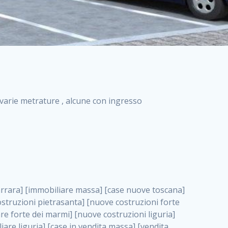
i varie metrature , alcune con ingresso
zioni grimaldi immobiliare costruzioni villetta nuova costruzione case in vendita da imprese edili cerco casa a acquisto casa in costruzione nuove costruzioni mare costruzioni immobiliari cantieri nuove costruzioni acquisto casa nuova costruzione nuove costruzioni padova comprare casa in costruzione impresa edile napoli nuove costruzioni pescara casa risorse immobiliari, Ancona . immobili in costruzione villette nuove villette nuove in vendita gabetti imprese edili verona nuove costruzioni milano sud nuovi immobili nuove costruzioni legnano, Ancona . cantieri nuove costruzioni milano villa nuova case vendita nuove costruzioni appartamenti in vendita nuovi immobili nuovi costruttori case imprese edili brescia nuovi appartamenti milano case in vendita selva nera casa nuova retecasa case nuova costruzione in vendita monolocale imprese edili firenze imprese edili padova frimm vendita case dragona nuove costruzioni vendita imprese edili parma imprese di costruzioni milano immobiliare toscano frimm immobiliare roma case case dal costruttore acquisto terreno agricolo imprese edili italiane roma vende casa case nuove a milano nuove costruzioni a roma imprese costruzioni roma cerco casa nuova immobili di nuova costruzione case in vendita castelverde roma impresa edile palermo rent to buy roma nuove costruzioni, Ancona . tempocasa case in vendita a riscatto nuove costruzioni varese nuove costruzioni bolzano vendita case in costruzione nuove costruzioni lecce cantiere milano costruire villa imprese edili treviso impresa edile catania case in vendita roma tiburtina vendita appartamenti nuova costruzione vendita immobili commerciali case nuove in vendita milano nuove costruzioni seregno cerca casa vendita cerco casa milano vendita nuove costruzioni milano ovest vendita case nuove milano imprese edili modena nuove costruzioni milano centro case in vendita aranova nuove abitazioni, Ancona ., Ancona . nuove costruzioni brescia nuove costruzioni como appartamenti nuovi in vendita a milano case in vendita bologna nuove costruzioni appartamenti in vendita milano nuova costruzione imprese edili como morena nuove costruzioni nuove costruzioni case vendita appartamenti nuovi nuove costruzioni salerno eurekasa villette in costruzione bilocali nuovi case nuove in vendita a roma case in vendita con permuta nuove costruzioni trento impresa edile varese imprese costruzioni milano imprese edili venezia case in vendita prenestina imprese edili spa nuove costruzioni gallarate roma nuove costruzioni case in nuova costruzione nuovi case nuove in vendita a milano nuove costruzioni loano nuovi cantieri milano imprese edili novara case in vendita roma est imprese di costruzioni roma appartamenti in costruzione milano nuovi cantieri cerco casa vendita milano nuove costruzioni brugherio vendita case da imprese edili imprese edili udine nuove costruzioni direttamente dal costruttore imprese edili vicenza case in vendita a loano nuova costruzione nuove villette prezzi case nuove case in vendita in costruzione compravendita terreno agricolo cantiere, Ancona . case in vendita milano navigli costruzione nuova casa costruzioni nuove milano nuove costruzioni roma rent to buy nuove costruzioni taranto palazzo in costruzione vendita appartamenti nuova costruzione milano centro costruzioni milano case in vendita milano nuove costruzioni case in vendita milano sud impresa edile como case nuove a roma boccea case in vendita imprese edili trento nuove costruzioni buccinasco case in costruzione a milano nuove costruzioni ripamonti case in vendita a salerno nuove costruzioni nuove residenze milano case nuove vendita milano nuove costruzioni milano nord nuove costruzioni livorno vendita nuove costruzioni roma nuove costruzioni liguria costruzioni roma cerco casa roma vendita nuove costruzioni classe a impresa edile rimini nuovi annunci case in vendita nuove costruzioni magenta todini costruzioni case grezze in vendita vendita appartamenti nuovi milano case in vendita gallaratese milano nuove costruzioni arezzo, Ancona . case in vendita castelverde case nuove dal costruttore nuovo appartamento nuove costruzioni desenzano imprese edili lombardia imprese edili veneto appartamenti in costruzione roma case vendita pescara nuove costruzioni case in vendita ad acilia imprese edili verona e provincia nuove costruzioni desio appartamenti classe a milano firenze nuove costruzioni pirelli re immobiliare grandi imprese di costruzioni case in vendita torresina roma case in vendita navigli milano nuove costruzioni roma centro nuovecostruzioni appartamenti nuovi a milano impresa edile ancona nuove residenze dragona case in vendita nuove costruzioni brindisi vendita nuove costruzioni milano case in vendita arredate nuove case milano case nuove milano centro sito impresa edile nuove costruzioni montesilvano case vendita monza nuove costruzioni vendita case nuove roma impresa edile monza case in vendita vimercate nuova costruzione nuove costruzioni opera