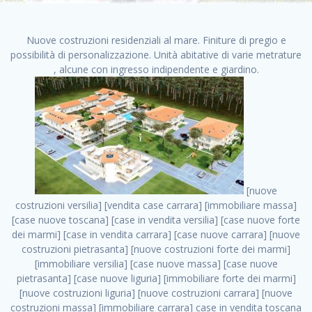
Nuove costruzioni residenziali al mare. Finiture di pregio e
possibilità di personalizzazione. Unità abitative di varie metrature
, alcune con ingresso indipendente e giardino.
[nuove costruzioni versilia] [vendita case carrara] [immobiliare massa] [case nuove toscana] [case in vendita versilia] [case nuove forte dei marmi] [case in vendita carrara] [case nuove carrara] [nuove costruzioni pietrasanta] [nuove costruzioni forte dei marmi] [immobiliare versilia] [case nuove massa] [case nuove pietrasanta] [case nuove liguria] [immobiliare forte dei marmi] [nuove costruzioni liguria] [nuove costruzioni carrara] [nuove costruzioni massa] [immobiliare carrara] case in vendita toscana [immobiliare liguria] [case in vendita massa] [vendita case massa] [vendita case versilia] [nuove costruzioni toscana] [immobiliare pietrasanta] [immobiliare toscana] [case nuove versilia] nuove costruzioni case nuove in vendita case nuove case in costruzione case nuova costruzione appartamenti nuova costruzione case in vendita nuove costruzioni terreno edificabile nuove costruzioni milano marina di carrara carrara massa massa carrara toscana versilia case in vendita a milano case in vendita a roma appartamenti nuovi in vendita vendita case milano case in vendita torino case in vendita milano case di nuova costruzione nuove costruzioni roma case in vendita roma , affitto casa appartamento . vendita case roma vendita case torino villette nuova costruzione vendita case privati cerco casa milano vendita case impresa edile vendita case genova vendita immobili vendita case nuove cerco casa ville nuova costruzione annunci case in vendita case in vendita nuova costruzione nuove case in vendita case in vendita da privati villette a schiera cerco casa in vendita case in affitto vendita nuove costruzioni costruire case affitto affitto negozio milano cerco casa roma cerco casa nuova costruzione appartamenti in costruzione, affitto casa appartamento . case nuove vendita case in vendita nuove case nuove milano nuove costruzioni morena case in vendita costruzioni case case in vendita tor vergata nuova annunci vendita case case in vendita milano centro, affitto casa appartamento . vendita case nuova costruzione case in vendita privati agenzia immobiliare appartamenti di nuova costruzione ville in costruzione case in vendita a opera nuova costruzione nuove costruzioni torino, affitto casa appartamento . appartamenti nuovi impresa edile roma trova casa costruzioni nuove appartamenti in affitto cantieri in costruzione, affitto casa appartamento . immobiliare nuove costruzioni case in vendita dragona appartamenti in vendita siti vendita case case in vendita roma nord nuovi costruzioni ville nuove in vendita nuove costruzioni in vendita trovocasa cerco casa affitto villette in vendita nuove costruzioni immobiliari nuove costruzioni bologna toscano immobiliare palermo nuovi appartamenti vendita case dragona nuova costruzione case in vendita villaggio prenestino, affitto casa appartamento . case in vendita dal costruttore imprese edili torino nuove costruzioni firenze immobiliare case nuove in costruzione toscano immobiliare milano, affitto casa appartamento . casanuova case in vendita acilia dragona case in vendita di nuova costruzione case in vendita da costruttore nuove costruzioni eur case e cantieri appartamenti in vendita nuova costruzione case in vendita a dragona roma case in vendita nuove case in costruzione porta portese immobiliare appartamenti cerco casa disperatamente case in vendita torresina cascine in vendita vendita immobili roma, affitto casa appartamento . milano nuove costruzioni morena case in vendita costruzioni edili nuove costruzioni catania visure catastali on line gratis nuove costruzioni monza case in costruzione milano, affitto casa appartamento . nuove costruzioni boccea vendita immobili milano attico immobiliare roma vendita imprese edili bergamo impresa edile bologna case in vendita a classe appartamento nuovo nuove costruzioni pietralata case costruzione case in vendita roma sud nuove costruzioni residenziali a milano appartamenti nuova costruzione milano case in vendita boccea case in vendita morena nuove costruzioni vendita immobili privati, affitto casa appartamento . comprare casa nuova costruzione case in vendita con leasing case in vendita ostia antica case nuova costruzione milano appartamenti nuovi milano case nuove roma nuove costruzioni bari edilizia convenzionata case in vendita a tortona villaggio prenestino case in vendita toscano immobiliare professione casa nuove costruzioni parma impresa costruzioni nuove case nuove costruzioni bergamo vendita immobili torino ville di nuova costruzione solo affitti appartamento nuovo in vendita appartamenti nuova costruzione roma case nuova costruzione roma, affitto casa appartamento . nuove costruzioni a milano case in costruzione roma impresa di costruzioni grimaldi immobiliare costruzioni villetta nuova costruzione case in vendita da imprese edili cerco casa a acquisto casa in costruzione nuove costruzioni mare costruzioni immobiliari cantieri nuove costruzioni acquisto casa nuova costruzione nuove costruzioni padova comprare casa in costruzione impresa edile napoli nuove costruzioni pescara casa risorse immobiliari, affitto casa appartamento . immobili in costruzione villette nuove villette nuove in vendita gabetti imprese edili verona nuove costruzioni milano sud nuovi immobili nuove costruzioni legnano, affitto casa appartamento . cantieri nuove costruzioni milano villa nuova case vendita nuove costruzioni appartamenti in vendita nuovi immobili nuovi costruttori case imprese edili brescia nuovi appartamenti milano case in vendita selva nera casa nuova retecasa case nuova costruzione in vendita monolocale imprese edili firenze imprese edili padova frimm vendita case dragona nuove costruzioni vendita imprese edili parma imprese di costruzioni milano immobiliare toscano frimm immobiliare roma case case dal costruttore acquisto terreno agricolo imprese edili italiane roma vende casa case nuove a milano nuove costruzioni a roma imprese costruzioni roma cerco casa nuova immobili di nuova costruzione case in vendita castelverde roma impresa edile palermo rent to buy roma nuove costruzioni, affitto casa appartamento . tempocasa case in vendita a riscatto nuove costruzioni varese nuove costruzioni bolzano vendita case in costruzione nuove costruzioni lecce cantiere milano costruire villa imprese edili treviso impresa edile catania case in vendita roma tiburtina vendita appartamenti nuova costruzione vendita immobili commerciali case nuove in vendita milano nuove costruzioni seregno cerca casa vendita cerco casa milano vendita nuove costruzioni milano ovest vendita case nuove milano imprese edili modena nuove costruzioni milano centro case in vendita aranova nuove abitazioni, affitto casa appartamento ., affitto casa appartamento . nuove costruzioni brescia nuove costruzioni como appartamenti nuovi in vendita a milano case in vendita bologna nuove costruzioni appartamenti in vendita milano nuova costruzione imprese edili como morena nuove costruzioni nuove costruzioni case vendita appartamenti nuovi nuove costruzioni salerno eurekasa villette in costruzione bilocali nuovi case nuove in vendita a roma case in vendita con permuta nuove costruzioni trento impresa edile varese imprese costruzioni milano imprese edili venezia case in vendita prenestina imprese edili spa nuove costruzioni gallarate roma nuove costruzioni case in nuova costruzione nuovi case nuove in vendita a milano nuove costruzioni loano nuovi cantieri milano imprese edili novara case in vendita roma est imprese di costruzioni roma appartamenti in costruzione milano nuovi cantieri cerco casa vendita milano nuove costruzioni brugherio vendita case da imprese edili imprese edili udine nuove costruzioni direttamente dal costruttore imprese edili vicenza case in vendita a loano nuova costruzione nuove villette prezzi case nuove case in vendita in costruzione compravendita terreno agricolo cantiere, affitto casa appartamento . case in vendita milano navigli costruzione nuova casa costruzioni nuove milano nuove costruzioni roma rent to buy nuove costruzioni taranto palazzo in costruzione vendita appartamenti nuova costruzione milano centro costruzioni milano case in vendita milano nuove costruzioni case in vendita milano sud impresa edile como case nuove a roma boccea case in vendita imprese edili trento nuove costruzioni buccinasco case in costruzione a milano nuove costruzioni ripamonti case in vendita a salerno nuove costruzioni nuove residenze milano case nuove vendita milano nuove costruzioni milano nord nuove costruzioni livorno vendita nuove costruzioni roma nuove costruzioni liguria costruzioni roma cerco casa roma vendita nuove costruzioni classe a impresa edile rimini nuovi annunci case in vendita nuove costruzioni magenta todini costruzioni case grezze in vendita vendita appartamenti nuovi milano case in vendita gallaratese milano nuove costruzioni arezzo, affitto casa appartamento . case in vendita castelverde case nuove dal costruttore nuovo appartamento nuove costruzioni desenzano imprese edili lombardia imprese edili veneto appartamenti in costruzione roma case vendita pescara nuove costruzioni case in vendita ad acilia imprese edili verona e provincia nuove costruzioni desio appartamenti classe a milano firenze nuove costruzioni pirelli re immobiliare grandi imprese di costruzioni case in vendita torresina roma case in vendita navigli milano nuove costruzioni roma centro nuovecostruzioni appartamenti nuovi a milano impresa edile ancona nuove residenze dragona case in vendita nuove costruzioni brindisi vendita nuove costruzioni milano case in vendita arredate nuove case milano case nuove mil