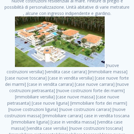
Nuove costruzioni residenziali al mare. Finiture di pregio e
possibilità di personalizzazione. Unità abitative di varie metrature
, alcune con ingresso indipendente e giardino.
[nuove costruzioni versilia] [vendita case carrara] [immobiliare massa] [case nuove toscana] [case in vendita versilia] [case nuove forte dei marmi] [case in vendita carrara] [case nuove carrara] [nuove costruzioni pietrasanta] [nuove costruzioni forte dei marmi] [immobiliare versilia] [case nuove massa] [case nuove pietrasanta] [case nuove liguria] [immobiliare forte dei marmi] [nuove costruzioni liguria] [nuove costruzioni carrara] [nuove costruzioni massa] [immobiliare carrara] case in vendita toscana [immobiliare liguria] [case in vendita massa] [vendita case massa] [vendita case versilia] [nuove costruzioni toscana] [immobiliare pietrasanta] [immobiliare toscana] [case nuove versilia] nuove costruzioni case nuove in vendita case nuove case in costruzione case nuova costruzione appartamenti nuova costruzione case in vendita nuove costruzioni terreno edificabile nuove costruzioni milano marina di carrara carrara massa massa carrara toscana versilia case in vendita a milano case in vendita a roma appartamenti nuovi in vendita vendita case milano case in vendita torino case in vendita milano case di nuova costruzione nuove costruzioni roma case in vendita roma , Abetone . vendita case roma vendita case torino villette nuova costruzione vendita case privati cerco casa milano vendita case impresa edile vendita case genova vendita immobili vendita case nuove cerco casa ville nuova costruzione annunci case in vendita case in vendita nuova costruzione nuove case in vendita case in vendita da privati villette a schiera cerco casa in vendita case in affitto vendita nuove costruzioni costruire case affitto affitto negozio milano cerco casa roma cerco casa nuova costruzione appartamenti in costruzione, Abetone . case nuove vendita case in vendita nuove case nuove milano nuove costruzioni morena case in vendita costruzioni case case in vendita tor vergata nuova annunci vendita case case in vendita milano centro, Abetone . vendita case nuova costruzione case in vendita privati agenzia immobiliare appartamenti di nuova costruzione ville in costruzione case in vendita a opera nuova costruzione nuove costruzioni torino, Abetone . appartamenti nuovi impresa edile roma trova casa costruzioni nuove appartamenti in affitto cantieri in costruzione, Abetone . immobiliare nuove costruzioni case in vendita dragona appartamenti in vendita siti vendita case case in vendita roma nord nuovi costruzioni ville nuove in vendita nuove costruzioni in vendita trovocasa cerco casa affitto villette in vendita nuove costruzioni immobiliari nuove costruzioni bologna toscano immobiliare palermo nuovi appartamenti vendita case dragona nuova costruzione case in vendita villaggio prenestino, Abetone . case in vendita dal costruttore imprese edili torino nuove costruzioni firenze immobiliare case nuove in costruzione toscano immobiliare milano, Abetone . casanuova case in vendita acilia dragona case in vendita di nuova costruzione case in vendita da costruttore nuove costruzioni eur case e cantieri appartamenti in vendita nuova costruzione case in vendita a dragona roma case in vendita nuove case in costruzione porta portese immobiliare appartamenti cerco casa disperatamente case in vendita torresina cascine in vendita vendita immobili roma, Abetone . milano nuove costruzioni morena case in vendita costruzioni edili nuove costruzioni catania visure catastali on line gratis nuove costruzioni monza case in costruzione milano, Abetone . nuove costruzioni boccea vendita immobili milano attico immobiliare roma vendita imprese edili bergamo impresa edile bologna case in vendita a classe appartamento nuovo nuove costruzioni pietralata case costruzione case in vendita roma sud nuove costruzioni residenziali a milano appartamenti nuova costruzione milano case in vendita boccea case in vendita morena nuove costruzioni vendita immobili privati, Abetone . comprare casa nuova costruzione case in vendita con leasing case in vendita ostia antica case nuova costruzione milano appartamenti nuovi milano case nuove roma nuove costruzioni bari edilizia convenzionata case in vendita a tortona villaggio prenestino case in vendita toscano immobiliare professione casa nuove costruzioni parma impresa costruzioni nuove case nuove costruzioni bergamo vendita immobili torino ville di nuova costruzione solo affitti appartamento nuovo in vendita appartamenti nuova costruzione roma case nuova costruzione roma, Abetone . nuove costruzioni a milano case in costruzione roma impresa di costruzioni grimaldi immobiliare costruzioni villetta nuova costruzione case in vendita da imprese edili cerco casa a acquisto casa in costruzione nuove costruzioni mare costruzioni immobiliari cantieri nuove costruzioni acquisto casa nuova costruzione nuove costruzioni padova comprare casa in costruzione impresa edile napoli nuove costruzioni pescara casa risorse immobiliari, Abetone . immobili in costruzione villette nuove villette nuove in vendita gabetti imprese edili verona nuove costruzioni milano sud nuovi immobili nuove costruzioni legnano, Abetone . cantieri nuove costruzioni milano villa nuova case vendita nuove costruzioni appartamenti in vendita nuovi immobili nuovi costruttori case imprese edili brescia nuovi appartamenti milano case in vendita selva nera casa nuova retecasa case nuova costruzione in vendita monolocale imprese edili firenze imprese edili padova frimm vendita case dragona nuove costruzioni vendita imprese edili parma imprese di costruzioni milano immobiliare toscano frimm immobiliare roma case case dal costruttore acquisto terreno agricolo imprese edili italiane roma vende casa case nuove a milano nuove costruzioni a roma imprese costruzioni roma cerco casa nuova immobili di nuova costruzione case in vendita castelverde roma impresa edile palermo rent to buy roma nuove costruzioni, Abetone . tempocasa case in vendita a riscatto nuove costruzioni varese nuove costruzioni bolzano vendita case in costruzione nuove costruzioni lecce cantiere milano costruire villa imprese edili treviso impresa edile catania case in vendita roma tiburtina vendita appartamenti nuova costruzione vendita immobili commerciali case nuove in vendita milano nuove costruzioni seregno cerca casa vendita cerco casa milano vendita nuove costruzioni milano ovest vendita case nuove milano imprese edili modena nuove costruzioni milano centro case in vendita aranova nuove abitazioni, Abetone ., Abetone . nuove costruzioni brescia nuove costruzioni como appartamenti nuovi in vendita a milano case in vendita bologna nuove costruzioni appartamenti in vendita milano nuova costruzione imprese edili como morena nuove costruzioni nuove costruzioni case vendita appartamenti nuovi nuove costruzioni salerno eurekasa villette in costruzione bilocali nuovi case nuove in vendita a roma case in vendita con permuta nuove costruzioni trento impresa edile varese imprese costruzioni milano imprese edili venezia case in vendita prenestina imprese edili spa nuove costruzioni gallarate roma nuove costruzioni case in nuova costruzione nuovi case nuove in vendita a milano nuove costruzioni loano nuovi cantieri milano imprese edili novara case in vendita roma est imprese di costruzioni roma appartamenti in costruzione milano nuovi cantieri cerco casa vendita milano nuove costruzioni brugherio vendita case da imprese edili imprese edili udine nuove costruzioni direttamente dal costruttore imprese edili vicenza case in vendita a loano nuova costruzione nuove villette prezzi case nuove case in vendita in costruzione compravendita terreno agricolo cantiere, Abetone . case in vendita milano navigli costruzione nuova casa costruzioni nuove milano nuove costruzioni roma rent to buy nuove costruzioni taranto palazzo in costruzione vendita appartamenti nuova costruzione milano centro costruzioni milano case in vendita milano nuove costruzioni case in vendita milano sud impresa edile como case nuove a roma boccea case in vendita imprese edili trento nuove costruzioni buccinasco case in costruzione a milano nuove costruzioni ripamonti case in vendita a salerno nuove costruzioni nuove residenze milano case nuove vendita milano nuove costruzioni milano nord nuove costruzioni livorno vendita nuove costruzioni roma nuove costruzioni liguria costruzioni roma cerco casa roma vendita nuove costruzioni classe a impresa edile rimini nuovi annunci case in vendita nuove costruzioni magenta todini costruzioni case grezze in vendita vendita appartamenti nuovi milano case in vendita gallaratese milano nuove costruzioni arezzo, Abetone . case in vendita castelverde case nuove dal costruttore nuovo appartamento nuove costruzioni desenzano imprese edili lombardia imprese edili veneto appartamenti in costruzione roma case vendita pescara nuove costruzioni case in vendita ad acilia imprese edili verona e provincia nuove costruzioni desio appartamenti classe a milano firenze nuove costruzioni pirelli re immobiliare grandi imprese di costruzioni case in vendita torresina roma case in vendita navigli milano nuove costruzioni roma centro nuovecostruzioni appartamenti nuovi a milano impresa edile ancona nuove residenze dragona case in vendita nuove costruzioni brindisi vendita nuove costruzioni milano case in vendita arredate nuove case milano case nuove milano centro sito impresa edile nuove costruzioni montesilvano case vendita monza nuove costruzioni vendita case nuove roma impresa edile monza case in vendita vimercate nuova costruzione nuove