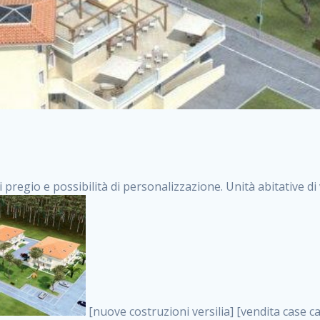
i pregio e possibilità di personalizzazione. Unità abitative d
[nuove costruzioni versilia] [vendita case carrara] [immobiliare massa] [case nuove toscana] [case in vendita versilia] [case nuove forte dei marmi] [case in vendita carrara] [case nuove carrara] [nuove costruzioni pietrasanta] [nuove costruzioni forte dei marmi] [immobiliare versilia] [case nuove massa] [case nuove pietrasanta] [case nuove liguria] [immobiliare forte dei marmi] [nuove costruzioni liguria] [nuove costruzioni carrara] [nuove costruzioni massa] [immobiliare carrara] case in vendita toscana [immobiliare liguria] [case in vendita massa] [vendita case massa] [vendita case versilia] [nuove costruzioni toscana] [immobiliare pietrasanta] [immobiliare toscana] [case nuove versilia] nuove costruzioni case nuove in vendita case nuove case in costruzione case nuova costruzione appartamenti nuova costruzione case in vendita nuove costruzioni terreno edificabile nuove costruzioni milano marina di carrara carrara massa massa carrara toscana versilia case in vendita a milano case in vendita a roma appartamenti nuovi in vendita vendita case milano case in vendita torino case in vendita milano case di nuova costruzione nuove costruzioni roma case in vendita roma , vendita immobili roma . vendita case roma vendita case torino villette nuova costruzione vendita case privati cerco casa milano vendita case impresa edile vendita case genova vendita immobili vendita case nuove cerco casa ville nuova costruzione annunci case in vendita case in vendita nuova costruzione nuove case in vendita case in vendita da privati villette a schiera cerco casa in vendita case in affitto vendita nuove costruzioni costruire case affitto affitto negozio milano cerco casa roma cerco casa nuova costruzione appartamenti in costruzione, vendita immobili roma . case nuove vendita case in vendita nuove case nuove milano nuove costruzioni morena case in vendita costruzioni case case in vendita tor vergata nuova annunci vendita case case in vendita milano centro, vendita immobili roma . vendita case nuova costruzione case in vendita privati agenzia immobiliare appartamenti di nuova costruzione ville in costruzione case in vendita a opera nuova costruzione nuove costruzioni torino, vendita immobili roma . appartamenti nuovi impresa edile roma trova casa costruzioni nuove appartamenti in affitto cantieri in costruzione, vendita immobili roma . immobiliare nuove costruzioni case in vendita dragona appartamenti in vendita siti vendita case case in vendita roma nord nuovi costruzioni ville nuove in vendita nuove costruzioni in vendita trovocasa cerco casa affitto villette in vendita nuove costruzioni immobiliari nuove costruzioni bologna toscano immobiliare palermo nuovi appartamenti vendita case dragona nuova costruzione case in vendita villaggio prenestino, vendita immobili roma . case in vendita dal costruttore imprese edili torino nuove costruzioni firenze immobiliare case nuove in costruzione toscano immobiliare milano, vendita immobili roma . casanuova case in vendita acilia dragona case in vendita di nuova costruzione case in vendita da costruttore nuove costruzioni eur case e cantieri appartamenti in vendita nuova costruzione case in vendita a dragona roma case in vendita nuove case in costruzione porta portese immobiliare appartamenti cerco casa disperatamente case in vendita torresina cascine in vendita vendita immobili roma, vendita immobili roma . milano nuove costruzioni morena case in vendita costruzioni edili nuove costruzioni catania visure catastali on line gratis nuove costruzioni monza case in costruzione milano, vendita immobili roma . nuove costruzioni boccea vendita immobili milano attico immobiliare roma vendita imprese edili bergamo impresa edile bologna case in vendita a classe appartamento nuovo nuove costruzioni pietralata case costruzione case in vendita roma sud nuove costruzioni residenziali a milano appartamenti nuova costruzione milano case in vendita boccea case in vendita morena nuove costruzioni vendita immobili privati, vendita immobili roma . comprare casa nuova costruzione case in vendita con leasing case in vendita ostia antica case nuova costruzione milano appartamenti nuovi milano case nuove roma nuove costruzioni bari edilizia convenzionata case in vendita a tortona villaggio prenestino case in vendita toscano immobiliare professione casa nuove costruzioni parma impresa costruzioni nuove case nuove costruzioni bergamo vendita immobili torino ville di nuova costruzione solo affitti appartamento nuovo in vendita appartamenti nuova costruzione roma case nuova costruzi