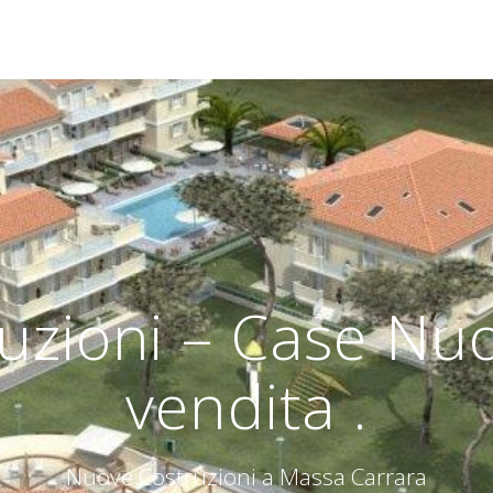
zioni – Case Nuov
vendita .
Nuove Costruzioni a Massa Carrara