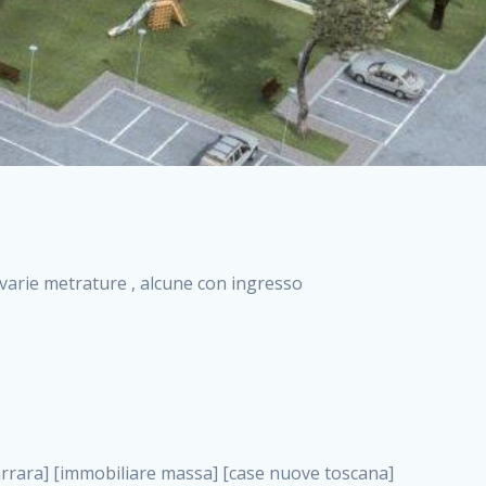
i varie metrature , alcune con ingresso
truzioni a milano case in costruzione roma impresa di costruzioni grimaldi immobiliare costruzioni villetta nuova costruzione case in vendita da imprese edili cerco casa a acquisto casa in costruzione nuove costruzioni mare costruzioni immobiliari cantieri nuove costruzioni acquisto casa nuova costruzione nuove costruzioni padova comprare casa in costruzione impresa edile napoli nuove costruzioni pescara casa risorse immobiliari, siti case vendita . immobili in costruzione villette nuove villette nuove in vendita gabetti imprese edili verona nuove costruzioni milano sud nuovi immobili nuove costruzioni legnano, siti case vendita . cantieri nuove costruzioni milano villa nuova case vendita nuove costruzioni appartamenti in vendita nuovi immobili nuovi costruttori case imprese edili brescia nuovi appartamenti milano case in vendita selva nera casa nuova retecasa case nuova costruzione in vendita monolocale imprese edili firenze imprese edili padova frimm vendita case dragona nuove costruzioni vendita imprese edili parma imprese di costruzioni milano immobiliare toscano frimm immobiliare roma case case dal costruttore acquisto terreno agricolo imprese edili italiane roma vende casa case nuove a milano nuove costruzioni a roma imprese costruzioni roma cerco casa nuova immobili di nuova costruzione case in vendita castelverde roma impresa edile palermo rent to buy roma nuove costruzioni, siti case vendita . tempocasa case in vendita a riscatto nuove costruzioni varese nuove costruzioni bolzano vendita case in costruzione nuove costruzioni lecce cantiere milano costruire villa imprese edili treviso impresa edile catania case in vendita roma tiburtina vendita appartamenti nuova costruzione vendita immobili commerciali case nuove in vendita milano nuove costruzioni seregno cerca casa vendita cerco casa milano vendita nuove costruzioni milano ovest vendita case nuove milano imprese edili modena nuove costruzioni milano centro case in vendita aranova nuove abitazioni, siti case vendita ., siti case vendita . nuove costruzioni brescia nuove costruzioni como appartamenti nuovi in vendita a milano case in vendita bologna nuove costruzioni appartamenti in vendita milano nuova costruzione imprese edili como morena nuove costruzioni nuove costruzioni case vendita appartamenti nuovi nuove costruzioni salerno eurekasa villette in costruzione bilocali nuovi case nuove in vendita a roma case in vendita con permuta nuove costruzioni trento impresa edile varese imprese costruzioni milano imprese edili venezia case in vendita prenestina imprese edili spa nuove costruzioni gallarate roma nuove costruzioni case in nuova costruzione nuovi case nuove in vendita a milano nuove costruzioni loano nuovi cantieri milano imprese edili novara case in vendita roma est imprese di costruzioni roma appartamenti in costruzione milano nuovi cantieri cerco casa vendita milano nuove costruzioni brugherio vendita case da imprese edili imprese edili udine nuove costruzioni direttamente dal costruttore imprese edili vicenza case in vendita a loano nuova costruzione nuove villette prezzi case nuove case in vendita in costruzione compravendita terreno agricolo cantiere, siti case vendita . case in vendita milano navigli costruzione nuova casa costruzioni nuove milano nuove costruzioni roma rent to buy nuove costruzioni taranto palazzo in costruzione vendita appartamenti nuova costruzione milano centro costruzioni milano case in vendita milano nuove costruzioni case in vendita milano sud impresa edile como case nuove a roma boccea case in vendita imprese edili trento nuove costruzioni buccinasco case in costruzione a milano nuove costruzioni ripamonti case in vendita a salerno nuove costruzioni nuove residenze milano case nuove vendita milano nuove costruzioni milano nord nuove costruzioni livorno vendita nuove costruzioni roma nuove costruzioni liguria costruzioni roma cerco casa roma vendita nuove costruzioni classe a impresa edile rimini nuovi annunci case in vendita nuove costruzioni magenta todini costruzioni case grezze in vendita vendita appartamenti nuovi milano case in vendita gallaratese milano nuove costruzioni arezzo, siti case vendita . case in vendita castelverde case nuove dal costruttore nuovo appartamento nuove costruzioni desenzano imprese edili lombardia imprese edili veneto appartamenti in costruzione roma case vendita pescara nuove costruzioni case in vendita ad acilia imprese edili verona e provincia nuove costruzioni desio appartamenti classe a milano firenze nuove costruzioni pirelli re immobiliare grandi imprese di costruzioni case in vendita torresina roma case in vendita navigli milano nuove costruzioni roma centro nuovecostruzioni appartamenti nuovi a milano impresa edile ancona nuove residenze dragona case in vendita nuove costruzioni brindisi vendita nuove costruzioni milano case in vendita arredate nuove case milano case nuove milano centro sito impresa edile nuove costruzioni montesilvano case vendita monza nuove costruzioni vendita case nuove roma impresa edile mon