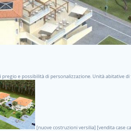
i pregio e possibilità di personalizzazione. Unità abitative d
[nuove costruzioni versilia] [vendita case carrara] [immobiliare massa] [case nuove toscana] [case in vendita versilia] [case nuove forte dei marmi] [case in vendita carrara] [case nuove carrara] [nuove costruzioni pietrasanta] [nuove costruzioni forte dei marmi] [immobiliare versilia] [case nuove massa] [case nuove pietrasanta] [case nuove liguria] [immobiliare forte dei marmi] [nuove costruzioni liguria] [nuove costruzioni carrara] [nuove costruzioni massa] [immobiliare carrara] case in vendita toscana [immobiliare liguria] [case in vendita massa] [vendita case massa] [vendita case versilia] [nuove costruzioni toscana] [immobiliare pietrasanta] [immobiliare toscana] [case nuove versilia] nuove costruzioni case nuove in vendita case nuove case in costruzione case nuova costruzione appartamenti nuova costruzione case in vendita nuove costruzioni terreno edificabile nuove costruzioni milano marina di carrara carrara massa massa carrara toscana versilia case in vendita a milano case in vendita a roma appartamenti nuovi in vendita vendita case milano case in vendita torino case in vendita milano case di nuova costruzione nuove costruzioni roma case in vendita roma , siti case vendita . vendita case roma vendita case torino villette nuova costruzione vendita case privati cerco casa milano vendita case impresa edile vendita case genova vendita immobili vendita case nuove cerco casa ville nuova costruzione annunci case in vendita case in vendita nuova costruzione nuove case in vendita case in vendita da privati villette a schiera cerco casa in vendita case in affitto vendita nuove costruzioni costruire case affitto affitto negozio milano cerco casa roma cerco casa nuova costruzione appartamenti in costruzione, siti case vendita . case nuove vendita case in vendita nuove case nuove milano nuove costruzioni morena case in vendita costruzioni case case in vendita tor vergata nuova annunci vendita case case in vendita milano centro, siti case vendita . vendita case nuova costruzione case in vendita privati agenzia immobiliare appartamenti di nuova costruzione ville in costruzione case in vendita a opera nuova costruzione nuove costruzioni torino, siti case vendita . appartamenti nuovi impresa edile roma trova casa costruzioni nuove appartamenti in affitto cantieri in costruzione, siti case vendita . immobiliare nuove costruzioni case in vendita dragona appartamenti in vendita siti vendita case case in vendita roma nord nuovi costruzioni ville nuove in vendita nuove costruzioni in vendita trovocasa cerco casa affitto villette in vendita nuove costruzioni immobiliari nuove costruzioni bologna toscano immobiliare palermo nuovi appartamenti vendita case dragona nuova costruzione case in vendita villaggio prenestino, siti case vendita . case in vendita dal costruttore imprese edili torino nuove costruzioni firenze immobiliare case nuove in costruzione toscano immobiliare milano, siti case vendita . casanuova case in vendita acilia dragona case in vendita di nuova costruzione case in vendita da costruttore nuove costruzioni eur case e cantieri appartamenti in vendita nuova costruzione case in vendita a dragona roma case in vendita nuove case in costruzione porta portese immobiliare appartamenti cerco casa disperatamente case in vendita torresina cascine in vendita vendita immobili roma, siti case vendita . milano nuove costruzioni morena case in vendita costruzioni edili nuove costruzioni catania visure catastali on line gratis nuove costruzioni monza case in costruzione milano, siti case vendita . nuove costruzioni boccea vendita immobili milano attico immobiliare roma vendita imprese edili bergamo impresa edile bologna case in vendita a classe appartamento nuovo nuove costruzioni pietralata case costruzione case in vendita roma sud nuove costruzioni residenziali a milano appartamenti nuova costruzione milano case in vendita boccea case in vendita morena nuove costruzioni vendita immobili privati, siti case vendita . comprare casa nuova costruzione case in vendita con leasing case in vendita ostia antica case nuova costruzione milano appartamenti nuovi milano case nuove roma nuove costruzioni bari edilizia convenzionata case in vendita a tortona villaggio prenestino case in vendita toscano immobiliare professione casa nuove costruzioni parma impresa costruzioni nuove case nuove costruzioni bergamo vendita immobili torino ville di nuova costruzione solo affitti appartamento nuovo in vendita appartamenti nuova costruzione roma case nuova costruzione roma, siti case vendita . nuove cos