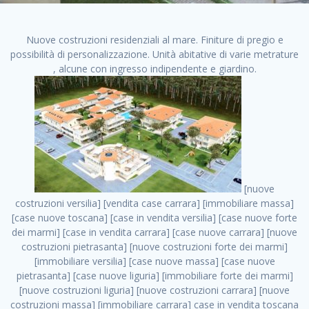
Nuove costruzioni residenziali al mare. Finiture di pregio e
possibilità di personalizzazione. Unità abitative di varie metrature
, alcune con ingresso indipendente e giardino.
[nuove costruzioni versilia] [vendita case carrara] [immobiliare massa] [case nuove toscana] [case in vendita versilia] [case nuove forte dei marmi] [case in vendita carrara] [case nuove carrara] [nuove costruzioni pietrasanta] [nuove costruzioni forte dei marmi] [immobiliare versilia] [case nuove massa] [case nuove pietrasanta] [case nuove liguria] [immobiliare forte dei marmi] [nuove costruzioni liguria] [nuove costruzioni carrara] [nuove costruzioni massa] [immobiliare carrara] case in vendita toscana [immobiliare liguria] [case in vendita massa] [vendita case massa] [vendita case versilia] [nuove costruzioni toscana] [immobiliare pietrasanta] [immobiliare toscana] [case nuove versilia] nuove costruzioni case nuove in vendita case nuove case in costruzione case nuova costruzione appartamenti nuova costruzione case in vendita nuove costruzioni terreno edificabile nuove costruzioni milano marina di carrara carrara massa massa carrara toscana versilia case in vendita a milano case in vendita a roma appartamenti nuovi in vendita vendita case milano case in vendita torino case in vendita milano case di nuova costruzione nuove costruzioni roma case in vendita roma , Rosignano Marittimo . vendita case roma vendita case torino villette nuova costruzione vendita case privati cerco casa milano vendita case impresa edile vendita case genova vendita immobili vendita case nuove cerco casa ville nuova costruzione annunci case in vendita case in vendita nuova costruzione nuove case in vendita case in vendita da privati villette a schiera cerco casa in vendita case in affitto vendita nuove costruzioni costruire case affitto affitto negozio milano cerco casa roma cerco casa nuova costruzione appartamenti in costruzione, Rosignano Marittimo . case nuove vendita case in vendita nuove case nuove milano nuove costruzioni morena case in vendita costruzioni case case in vendita tor vergata nuova annunci vendita case case in vendita milano centro, Rosignano Marittimo . vendita case nuova costruzione case in vendita privati agenzia immobiliare appartamenti di nuova costruzione ville in costruzione case in vendita a opera nuova costruzione nuove costruzioni torino, Rosignano Marittimo . appartamenti nuovi impresa edile roma trova casa costruzioni nuove appartamenti in affitto cantieri in costruzione, Rosignano Marittimo . immobiliare nuove costruzioni case in vendita dragona appartamenti in vendita siti vendita case case in vendita roma nord nuovi costruzioni ville nuove in vendita nuove costruzioni in vendita trovocasa cerco casa affitto villette in vendita nuove costruzioni immobiliari nuove costruzioni bologna toscano immobiliare palermo nuovi appartamenti vendita case dragona nuova costruzione case in vendita villaggio prenestino, Rosignano Marittimo . case in vendita dal costruttore imprese edili torino nuove costruzioni firenze immobiliare case nuove in costruzione toscano immobiliare milano, Rosignano Marittimo . casanuova case in vendita acilia dragona case in vendita di nuova costruzione case in vendita da costruttore nuove costruzioni eur case e cantieri appartamenti in vendita nuova costruzione case in vendita a dragona roma case in vendita nuove case in costruzione porta portese immobiliare appartamenti cerco casa disperatamente case in vendita torresina cascine in vendita vendita immobili roma, Rosignano Marittimo . milano nuove costruzioni morena case in vendita costruzioni edili nuove costruzioni catania visure catastali on line gratis nuove costruzioni monza case in costruzione milano, Rosignano Marittimo . nuove costruzioni boccea vendita immobili milano attico immobiliare roma vendita imprese edili bergamo impresa edile bologna case in vendita a classe appartamento nuovo nuove costruzioni pietralata case costruzione case in vendita roma sud nuove costruzioni residenziali a milano appartamenti nuova costruzione milano case in vendita boccea case in vendita morena nuove costruzioni vendita immobili privati, Rosignano Marittimo . comprare casa nuova costruzione case in vendita con leasing case in vendita ostia antica case nuova costruzione milano appartamenti nuovi milano case nuove roma nuove costruzioni bari edilizia convenzionata case in vendita a tortona villaggio prenestino case in vendita toscano immobiliare professione casa nuove costruzioni parma impresa costruzioni nuove case nuove costruzioni bergamo vendita immobili torino ville di nuova costruzione solo affitti appartamento nuovo in vendita appartamenti nuova costruzione roma case nuova costruzione roma, Rosignano Marittimo . nuove costruzioni a milano case in costruzione roma impresa di costruzioni grimaldi immobiliare costruzioni villetta nuova costruzione case in vendita da imprese edili cerco casa a acquisto casa in costruzione nuove costruzioni mare costruzioni immobiliari cantieri nuove costruzioni acquisto casa nuova costruzione nuove costruzioni padova comprare casa in costruzione impresa edile napoli nuove costruzioni pescara casa risorse immobiliari, Rosignano Marittimo . immobili in costruzione villette nuove villette nuove in vendita gabetti imprese edili verona nuove costruzioni milano sud nuovi immobili nuove costruzioni legnano, Rosignano Marittimo . cantieri nuove costruzioni milano villa nuova case vendita nuove costruzioni appartamenti in vendita nuovi immobili nuovi costruttori case imprese edili brescia nuovi appartamenti milano case in vendita selva nera casa nuova retecasa case nuova costruzione in vendita monolocale imprese edili firenze imprese edili padova frimm vendita case dragona nuove costruzioni vendita imprese edili parma imprese di costruzioni milano immobiliare toscano frimm immobiliare roma case case dal costruttore acquisto terreno agricolo imprese edili italiane roma vende casa case nuove a milano nuove costruzioni a roma imprese costruzioni roma cerco casa nuova immobili di nuova costruzione case in vendita castelverde roma impresa edile palermo rent to buy roma nuove costruzioni, Rosignano Marittimo . tempocasa case in vendita a riscatto nuove costruzioni varese nuove costruzioni bolzano vendita case in costruzione nuove costruzioni lecce cantiere milano costruire villa imprese edili treviso impresa edile catania case in vendita roma tiburtina vendita appartamenti nuova costruzione vendita immobili commerciali case nuove in vendita milano nuove costruzioni seregno cerca casa vendita cerco casa milano vendita nuove costruzioni milano ovest vendita case nuove milano imprese edili modena nuove costruzioni milano centro case in vendita aranova nuove abitazioni, Rosignano Marittimo ., Rosignano Marittimo . nuove costruzioni brescia nuove costruzioni como appartamenti nuovi in vendita a milano case in vendita bologna nuove costruzioni appartamenti in vendita milano nuova costruzione imprese edili como morena nuove costruzioni nuove costruzioni case vendita appartamenti nuovi nuove costruzioni salerno eurekasa villette in costruzione bilocali nuovi case nuove in vendita a roma case in vendita con permuta nuove costruzioni trento impresa edile varese imprese costruzioni milano imprese edili venezia case in vendita prenestina imprese edili spa nuove costruzioni gallarate roma nuove costruzioni case in nuova costruzione nuovi case nuove in vendita a milano nuove costruzioni loano nuovi cantieri milano imprese edili novara case in vendita roma est imprese di costruzioni roma appartamenti in costruzione milano nuovi cantieri cerco casa vendita milano nuove costruzioni brugherio vendita case da imprese edili imprese edili udine nuove costruzioni direttamente dal costruttore imprese edili vicenza case in vendita a loano nuova costruzione nuove villette prezzi case nuove case in vendita in costruzione compravendita terreno agricolo cantiere, Rosignano Marittimo . case in vendita milano navigli costruzione nuova casa costruzioni nuove milano nuove costruzioni roma rent to buy nuove costruzioni taranto palazzo in costruzione vendita appartamenti nuova costruzione milano centro costruzioni milano case in vendita milano nuove costruzioni case in vendita milano sud impresa edile como case nuove a roma boccea case in vendita imprese edili trento nuove costruzioni buccinasco case in costruzione a milano nuove costruzioni ripamonti case in vendita a salerno nuove costruzioni nuove residenze milano case nuove vendita milano nuove costruzioni milano nord nuove costruzioni livorno vendita nuove costruzioni roma nuove costruzioni liguria costruzioni roma cerco casa roma vendita nuove costruzioni classe a impresa edile rimini nuovi annunci case in vendita nuove costruzioni magenta todini costruzioni case grezze in vendita vendita appartamenti nuovi milano case in vendita gallaratese milano nuove costruzioni arezzo, Rosignano Marittimo . case in vendita castelverde case nuove dal costruttore nuovo appartamento nuove costruzioni desenzano imprese edili lombardia imprese edili veneto appartamenti in costruzione roma case vendita pescara nuove costruzioni case in vendita ad acilia imprese edili verona e provincia nuove costruzioni desio appartamenti classe a milano firenze nuove costruzioni pirelli re immobiliare grandi imprese di costruzioni case in vendita torresina roma case in vendita navigli milano nuove costruzioni roma centro nuovecostruzioni appartamenti nuovi a milano impresa edile ancona nuove residenze dragona case in vendita nuove costruzioni brindisi vendita nuove costruzioni milano case in vendita arredate nuove case mila