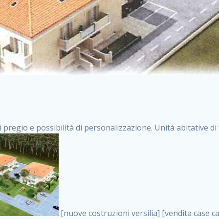
i pregio e possibilità di personalizzazione. Unità abitative d
[nuove costruzioni versilia] [vendita case carrara] [immobiliare massa] [case nuove toscana] [case in vendita versilia] [case nuove forte dei marmi] [case in vendita carrara] [case nuove carrara] [nuove costruzioni pietrasanta] [nuove costruzioni forte dei marmi] [immobiliare versilia] [case nuove massa] [case nuove pietrasanta] [case nuove liguria] [immobiliare forte dei marmi] [nuove costruzioni liguria] [nuove costruzioni carrara] [nuove costruzioni massa] [immobiliare carrara] case in vendita toscana [immobiliare liguria] [case in vendita massa] [vendita case massa] [vendita case versilia] [nuove costruzioni toscana] [immobiliare pietrasanta] [immobiliare toscana] [case nuove versilia] nuove costruzioni case nuove in vendita case nuove case in costruzione case nuova costruzione appartamenti nuova costruzione case in vendita nuove costruzioni terreno edificabile nuove costruzioni milano marina di carrara carrara massa massa carrara toscana versilia case in vendita a milano case in vendita a roma appartamenti nuovi in vendita vendita case milano case in vendita torino case in vendita milano case di nuova costruzione nuove costruzioni roma case in vendita roma , nuove costruzioni sarzana . vendita case roma vendita case torino villette nuova costruzione vendita case privati cerco casa milano vendita case impresa edile vendita case genova vendita immobili vendita case nuove cerco casa ville nuova costruzione annunci case in vendita case in vendita nuova costruzione nuove case in vendita case in vendita da privati villette a schiera cerco casa in vendita case in affitto vendita nuove costruzioni costruire case affitto affitto negozio milano cerco casa roma cerco casa nuova costruzione appartamenti in costruzione, nuove costruzioni sarzana . case nuove vendita case in vendita nuove case nuove milano nuove costruzioni morena case in vendita costruzioni case case in vendita tor vergata nuova annunci vendita case case in vendita milano centro, nuove costruzioni sarzana . vendita case nuova costruzione case in vendita privati agenzia immobiliare appartamenti di nuova costruzione ville in costruzione case in vendita a opera nuova costruzione nuove costruzioni torino, nuove costruzioni sarzana . appartamenti nuovi impresa edile roma trova casa costruzioni nuove appartamenti in affitto cantieri in costruzione, nuove costruzioni sarzana . immobiliare nuove costruzioni case in vendita dragona appartamenti in vendita siti vendita case case in vendita roma nord nuovi costruzioni ville nuove in vendita nuove costruzioni in vendita trovocasa cerco casa affitto villette in vendita nuove costruzioni immobiliari nuove costruzioni bologna toscano immobiliare palermo nuovi appartamenti vendita case dragona nuova costruzione case in vendita villaggio prenestino, nuove costruzioni sarzana . case in vendita dal costruttore imprese edili torino nuove costruzioni firenze immobiliare case nuove in costruzione toscano immobiliare milano, nuove costruzioni sarzana . casanuova case in vendita acilia dragona case in vendita di nuova costruzione case in vendita da costruttore nuove costruzioni eur case e cantieri appartamenti in vendita nuova costruzione case in vendita a dragona roma case in vendita nuove case in costruzione porta portese immobiliare appartamenti cerco casa disperatamente case in vendita torresina cascine in vendita vendita immobili roma, nuove costruzioni sarzana . milano nuove costruzioni morena case in vendita costruzioni edili nuove costruzioni catania visure catastali on line gratis nuove costruzioni monza case in costruzione milano, nuove costruzioni sarzana . nuove costruzioni boccea vendita immobili milano attico immobiliare roma vendita imprese edili bergamo impresa edile bologna case in vendita a classe appartamento nuovo nuove costruzioni pietralata case costruzione case in vendita roma sud nuove costruzioni residenziali a milano appartamenti nuova costruzione milano case in vendita boccea case in vendita morena nuove costruzioni vendita immobili privati, nuove costruzioni sarzana . comprare casa nuova costruzione case in vendita con leasing case in vendita ostia antica case nuova costruzione milano appartamenti nuovi milano case nuove roma nuove costruzioni bari edilizia convenzionata case in vendita a tortona villaggio prenestino case in vendita toscano immobiliare professione casa nuove costruzioni parma impresa costruzioni nuove case nuove costruzioni bergamo vendita immobili torino ville di nuova costruzione solo affitti appartamento nuovo in vendita appartamenti nuo