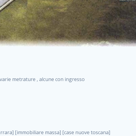
i varie metrature , alcune con ingresso
va costruzione roma case nuova costruzione roma, nuove costruzioni sarzana . nuove costruzioni a milano case in costruzione roma impresa di costruzioni grimaldi immobiliare costruzioni villetta nuova costruzione case in vendita da imprese edili cerco casa a acquisto casa in costruzione nuove costruzioni mare costruzioni immobiliari cantieri nuove costruzioni acquisto casa nuova costruzione nuove costruzioni padova comprare casa in costruzione impresa edile napoli nuove costruzioni pescara casa risorse immobiliari, nuove costruzioni sarzana . immobili in costruzione villette nuove villette nuove in vendita gabetti imprese edili verona nuove costruzioni milano sud nuovi immobili nuove costruzioni legnano, nuove costruzioni sarzana . cantieri nuove costruzioni milano villa nuova case vendita nuove costruzioni appartamenti in vendita nuovi immobili nuovi costruttori case imprese edili brescia nuovi appartamenti milano case in vendita selva nera casa nuova retecasa case nuova costruzione in vendita monolocale imprese edili firenze imprese edili padova frimm vendita case dragona nuove costruzioni vendita imprese edili parma imprese di costruzioni milano immobiliare toscano frimm immobiliare roma case case dal costruttore acquisto terreno agricolo imprese edili italiane roma vende casa case nuove a milano nuove costruzioni a roma imprese costruzioni roma cerco casa nuova immobili di nuova costruzione case in vendita castelverde roma impresa edile palermo rent to buy roma nuove costruzioni, nuove costruzioni sarzana . tempocasa case in vendita a riscatto nuove costruzioni varese nuove costruzioni bolzano vendita case in costruzione nuove costruzioni lecce cantiere milano costruire villa imprese edili treviso impresa edile catania case in vendita roma tiburtina vendita appartamenti nuova costruzione vendita immobili commerciali case nuove in vendita milano nuove costruzioni seregno cerca casa vendita cerco casa milano vendita nuove costruzioni milano ovest vendita case nuove milano imprese edili modena nuove costruzioni milano centro case in vendita aranova nuove abitazioni, nuove costruzioni sarzana ., nuove costruzioni sarzana . nuove costruzioni brescia nuove costruzioni como appartamenti nuovi in vendita a milano case in vendita bologna nuove costruzioni appartamenti in vendita milano nuova costruzione imprese edili como morena nuove costruzioni nuove costruzioni case vendita appartamenti nuovi nuove costruzioni salerno eurekasa villette in costruzione bilocali nuovi case nuove in vendita a roma case in vendita con permuta nuove costruzioni trento impresa edile varese imprese costruzioni milano imprese edili venezia case in vendita prenestina imprese edili spa nuove costruzioni gallarate roma nuove costruzioni case in nuova costruzione nuovi case nuove in vendita a milano nuove costruzioni loano nuovi cantieri milano imprese edili novara case in vendita roma est imprese di costruzioni roma appartamenti in costruzione milano nuovi cantieri cerco casa vendita milano nuove costruzioni brugherio vendita case da imprese edili imprese edili udine nuove costruzioni direttamente dal costruttore imprese edili vicenza case in vendita a loano nuova costruzione nuove villette prezzi case nuove case in vendita in costruzione compravendita terreno agricolo cantiere, nuove costruzioni sarzana . case in vendita milano navigli costruzione nuova casa costruzioni nuove milano nuove costruzioni roma rent to buy nuove costruzioni taranto palazzo in costruzione vendita appartamenti nuova costruzione milano centro costruzioni milano case in vendita milano nuove costruzioni case in vendita milano sud impresa edile como case nuove a roma boccea case in vendita imprese edili trento nuove costruzioni buccinasco case in costruzione a milano nuove costruzioni ripamonti case in vendita a salerno nuove costruzioni nuove residenze milano case nuove vendita milano nuove costruzioni milano nord nuove costruzioni livorno vendita nuove costruzioni roma nuove costruzioni liguria costruzioni roma cerco casa roma vendita nuove costruzioni classe a impresa edile rimini nuovi annunci case in vendita nuove costruzioni magenta todini costruzioni case grezze in vendita vendita appartamenti nuovi milano case in vendita gallaratese milano nuove costruzioni arezzo, nuove costruzioni sarzana . case in vendita castelverde case nuove dal costruttore nuovo appartamento nuove costruzioni desenzano imprese edili lombardia imprese edili veneto appartamenti in costruzione roma case vendita pescara nuove costruzioni case in vendita ad acilia imprese edili verona e provincia nuove costruzioni desio appartamenti classe a milano firenze nuove costruzioni pirelli re immobiliare grandi imprese di costruzioni case in vendita torresina roma case in vendita navigli milano nuove costruzioni roma centro nuovecostruzioni appartamenti nuovi a milano impresa edile ancona nuove residenze dragona case in vendita nuove costruzioni brindisi vendita nuove costruzioni milano case in vendita arredate nuove case milano case nuove mil