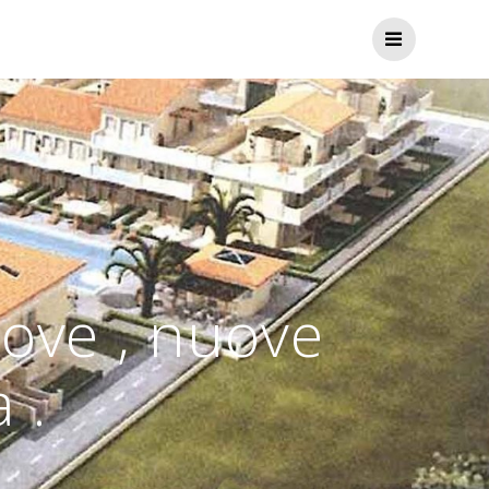
ove , nuove
 .