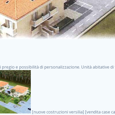
i pregio e possibilità di personalizzazione. Unità abitative d
[nuove costruzioni versilia] [vendita case carrara] [immobiliare massa] [case nuove toscana] [case in vendita versilia] [case nuove forte dei marmi] [case in vendita carrara] [case nuove carrara] [nuove costruzioni pietrasanta] [nuove costruzioni forte dei marmi] [immobiliare versilia] [case nuove massa] [case nuove pietrasanta] [case nuove liguria] [immobiliare forte dei marmi] [nuove costruzioni liguria] [nuove costruzioni carrara] [nuove costruzioni massa] [immobiliare carrara] case in vendita toscana [immobiliare liguria] [case in vendita massa] [vendita case massa] [vendita case versilia] [nuove costruzioni toscana] [immobiliare pietrasanta] [immobiliare toscana] [case nuove versilia] nuove costruzioni case nuove in vendita case nuove case in costruzione case nuova costruzione appartamenti nuova costruzione case in vendita nuove costruzioni terreno edificabile nuove costruzioni milano marina di carrara carrara massa massa carrara toscana versilia case in vendita a milano case in vendita a roma appartamenti nuovi in vendita vendita case milano case in vendita torino case in vendita milano case di nuova costruzione nuove costruzioni roma case in vendita roma , nuove costruzioni leporano . vendita case roma vendita case torino villette nuova costruzione vendita case privati cerco casa milano vendita case impresa edile vendita case genova vendita immobili vendita case nuove cerco casa ville nuova costruzione annunci case in vendita case in vendita nuova costruzione nuove case in vendita case in vendita da privati villette a schiera cerco casa in vendita case in affitto vendita nuove costruzioni costruire case affitto affitto negozio milano cerco casa roma cerco casa nuova costruzione appartamenti in costruzione, nuove costruzioni leporano . case nuove vendita case in vendita nuove case nuove milano nuove costruzioni morena case in vendita costruzioni case case in vendita tor vergata nuova annunci vendita case case in vendita milano centro, nuove costruzioni leporano . vendita case nuova costruzione case in vendita privati agenzia immobiliare appartamenti di nuova costruzione ville in costruzione case in vendita a opera nuova costruzione nuove costruzioni torino, nuove costruzioni leporano . appartamenti nuovi impresa edile roma trova casa costruzioni nuove appartamenti in affitto cantieri in costruzione, nuove costruzioni leporano . immobiliare nuove costruzioni case in vendita dragona appartamenti in vendita siti vendita case case in vendita roma nord nuovi costruzioni ville nuove in vendita nuove costruzioni in vendita trovocasa cerco casa affitto villette in vendita nuove costruzioni immobiliari nuove costruzioni bologna toscano immobiliare palermo nuovi appartamenti vendita case dragona nuova costruzione case in vendita villaggio prenestino, nuove costruzioni leporano . case in vendita dal costruttore imprese edili torino nuove costruzioni firenze immobiliare case nuove in costruzione toscano immobiliare milano, nuove costruzioni leporano . casanuova case in vendita acilia dragona case in vendita di nuova costruzione case in vendita da costruttore nuove costruzioni eur case e cantieri appartamenti in vendita nuova costruzione case in vendita a dragona roma case in vendita nuove case in costruzione porta portese immobiliare appartamenti cerco casa disperatamente case in vendita torresina cascine in vendita vendita immobili roma, nuove costruzioni leporano . milano nuove costruzioni morena case in vendita costruzioni edili nuove costruzioni catania visure catastali on line gratis nuove costruzioni monza case in costruzione milano, nuove costruzioni leporano . nuove costruzioni boccea vendita immobili milano attico immobiliare roma vendita imprese edili bergamo impresa edile bologna case in vendita a classe appartamento nuovo nuove costruzioni pietralata case costruzione case in vendita roma sud nuove costruzioni residenziali a milano appartamenti nuova costruzione milano case in vendita boccea case in vendita morena nuove costruzioni vendita immobili privati, nuove costruzioni leporano . comprare casa nuova costruzione case in vendita con leasing case in vendita ostia antica case nuova costruzione milano appartamenti nuovi milano case nuove roma nuove costruzioni bari edilizia convenzionata case in vendita a tortona villaggio prenestino case in vendita toscano immobiliare professione casa nuove costruzioni parma impresa costruzioni nuove case nuove costruzioni bergamo vendita immobili torino ville di nuova costruzione solo affitti appartamento nuovo in vendita apparta