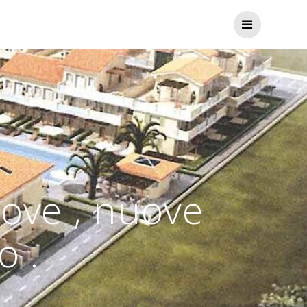
ove , nuove
o .