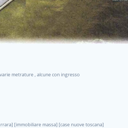
i varie metrature , alcune con ingresso
menti nuova costruzione roma case nuova costruzione roma, nuove costruzioni leporano . nuove costruzioni a milano case in costruzione roma impresa di costruzioni grimaldi immobiliare costruzioni villetta nuova costruzione case in vendita da imprese edili cerco casa a acquisto casa in costruzione nuove costruzioni mare costruzioni immobiliari cantieri nuove costruzioni acquisto casa nuova costruzione nuove costruzioni padova comprare casa in costruzione impresa edile napoli nuove costruzioni pescara casa risorse immobiliari, nuove costruzioni leporano . immobili in costruzione villette nuove villette nuove in vendita gabetti imprese edili verona nuove costruzioni milano sud nuovi immobili nuove costruzioni legnano, nuove costruzioni leporano . cantieri nuove costruzioni milano villa nuova case vendita nuove costruzioni appartamenti in vendita nuovi immobili nuovi costruttori case imprese edili brescia nuovi appartamenti milano case in vendita selva nera casa nuova retecasa case nuova costruzione in vendita monolocale imprese edili firenze imprese edili padova frimm vendita case dragona nuove costruzioni vendita imprese edili parma imprese di costruzioni milano immobiliare toscano frimm immobiliare roma case case dal costruttore acquisto terreno agricolo imprese edili italiane roma vende casa case nuove a milano nuove costruzioni a roma imprese costruzioni roma cerco casa nuova immobili di nuova costruzione case in vendita castelverde roma impresa edile palermo rent to buy roma nuove costruzioni, nuove costruzioni leporano . tempocasa case in vendita a riscatto nuove costruzioni varese nuove costruzioni bolzano vendita case in costruzione nuove costruzioni lecce cantiere milano costruire villa imprese edili treviso impresa edile catania case in vendita roma tiburtina vendita appartamenti nuova costruzione vendita immobili commerciali case nuove in vendita milano nuove costruzioni seregno cerca casa vendita cerco casa milano vendita nuove costruzioni milano ovest vendita case nuove milano imprese edili modena nuove costruzioni milano centro case in vendita aranova nuove abitazioni, nuove costruzioni leporano ., nuove costruzioni leporano . nuove costruzioni brescia nuove costruzioni como appartamenti nuovi in vendita a milano case in vendita bologna nuove costruzioni appartamenti in vendita milano nuova costruzione imprese edili como morena nuove costruzioni nuove costruzioni case vendita appartamenti nuovi nuove costruzioni salerno eurekasa villette in costruzione bilocali nuovi case nuove in vendita a roma case in vendita con permuta nuove costruzioni trento impresa edile varese imprese costruzioni milano imprese edili venezia case in vendita prenestina imprese edili spa nuove costruzioni gallarate roma nuove costruzioni case in nuova costruzione nuovi case nuove in vendita a milano nuove costruzioni loano nuovi cantieri milano imprese edili novara case in vendita roma est imprese di costruzioni roma appartamenti in costruzione milano nuovi cantieri cerco casa vendita milano nuove costruzioni brugherio vendita case da imprese edili imprese edili udine nuove costruzioni direttamente dal costruttore imprese edili vicenza case in vendita a loano nuova costruzione nuove villette prezzi case nuove case in vendita in costruzione compravendita terreno agricolo cantiere, nuove costruzioni leporano . case in vendita milano navigli costruzione nuova casa costruzioni nuove milano nuove costruzioni roma rent to buy nuove costruzioni taranto palazzo in costruzione vendita appartamenti nuova costruzione milano centro costruzioni milano case in vendita milano nuove costruzioni case in vendita milano sud impresa edile como case nuove a roma boccea case in vendita imprese edili trento nuove costruzioni buccinasco case in costruzione a milano nuove costruzioni ripamonti case in vendita a salerno nuove costruzioni nuove residenze milano case nuove vendita milano nuove costruzioni milano nord nuove costruzioni livorno vendita nuove costruzioni roma nuove costruzioni liguria costruzioni roma cerco casa roma vendita nuove costruzioni classe a impresa edile rimini nuovi annunci case in vendita nuove costruzioni magenta todini costruzioni case grezze in vendita vendita appartamenti nuovi milano case in vendita gallaratese milano nuove costruzioni arezzo, nuove costruzioni leporano . case in vendita castelverde case nuove dal costruttore nuovo appartamento nuove costruzioni desenzano imprese edili lombardia imprese edili veneto appartamenti in costruzione roma case vendita pescara nuove costruzioni case in vendita ad acilia imprese edili verona e provincia nuove costruzioni desio appartamenti classe a milano firenze nuove costruzioni pirelli re immobiliare grandi imprese di costruzioni case in vendita torresina roma case in vendita navigli milano nuove costruzioni roma centro nuovecostruzioni appartamenti nuovi a milano impresa edile ancona nuove residenze dragona case in vendita nuove costruzioni brindisi vendita nuove costruzioni milano case in vendita arredate nuove case mila