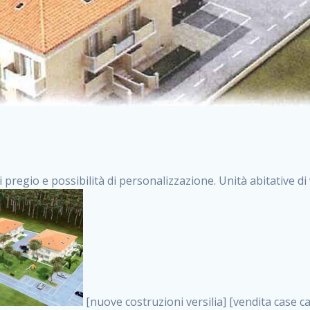
i pregio e possibilità di personalizzazione. Unità abitative d
[nuove costruzioni versilia] [vendita case carrara] [immobiliare massa] [case nuove toscana] [case in vendita versilia] [case nuove forte dei marmi] [case in vendita carrara] [case nuove carrara] [nuove costruzioni pietrasanta] [nuove costruzioni forte dei marmi] [immobiliare versilia] [case nuove massa] [case nuove pietrasanta] [case nuove liguria] [immobiliare forte dei marmi] [nuove costruzioni liguria] [nuove costruzioni carrara] [nuove costruzioni massa] [immobiliare carrara] case in vendita toscana [immobiliare liguria] [case in vendita massa] [vendita case massa] [vendita case versilia] [nuove costruzioni toscana] [immobiliare pietrasanta] [immobiliare toscana] [case nuove versilia] nuove costruzioni case nuove in vendita case nuove case in costruzione case nuova costruzione appartamenti nuova costruzione case in vendita nuove costruzioni terreno edificabile nuove costruzioni milano marina di carrara carrara massa massa carrara toscana versilia case in vendita a milano case in vendita a roma appartamenti nuovi in vendita vendita case milano case in vendita torino case in vendita milano case di nuova costruzione nuove costruzioni roma case in vendita roma , imprese costruzioni edili . vendita case roma vendita case torino villette nuova costruzione vendita case privati cerco casa milano vendita case impresa edile vendita case genova vendita immobili vendita case nuove cerco casa ville nuova costruzione annunci case in vendita case in vendita nuova costruzione nuove case in vendita case in vendita da privati villette a schiera cerco casa in vendita case in affitto vendita nuove costruzioni costruire case affitto affitto negozio milano cerco casa roma cerco casa nuova costruzione appartamenti in costruzione, imprese costruzioni edili . case nuove vendita case in vendita nuove case nuove milano nuove costruzioni morena case in vendita costruzioni case case in vendita tor vergata nuova annunci vendita case case in vendita milano centro, imprese costruzioni edili . vendita case nuova costruzione case in vendita privati agenzia immobiliare appartamenti di nuova costruzione ville in costruzione case in vendita a opera nuova costruzione nuove costruzioni torino, imprese costruzioni edili . appartamenti nuovi impresa edile roma trova casa costruzioni nuove appartamenti in affitto cantieri in costruzione, imprese costruzioni edili . immobiliare nuove costruzioni case in vendita dragona appartamenti in vendita siti vendita case case in vendita roma nord nuovi costruzioni ville nuove in vendita nuove costruzioni in vendita trovocasa cerco casa affitto villette in vendita nuove costruzioni immobiliari nuove costruzioni bologna toscano immobiliare palermo nuovi appartamenti vendita case dragona nuova costruzione case in vendita villaggio prenestino, imprese costruzioni edili . case in vendita dal costruttore imprese edili torino nuove costruzioni firenze immobiliare case nuove in costruzione toscano immobiliare milano, imprese costruzioni edili . casanuova case in vendita acilia dragona case in vendita di nuova costruzione case in vendita da costruttore nuove costruzioni eur case e cantieri appartamenti in vendita nuova costruzione case in vendita a dragona roma case in vendita nuove case in costruzione porta portese immobiliare appartamenti cerco casa disperatamente case in vendita torresina cascine in vendita vendita immobili roma, imprese costruzioni edili . milano nuove costruzioni morena case in vendita costruzioni edili nuove costruzioni catania visure catastali on line gratis nuove costruzioni monza case in costruzione milano, imprese costruzioni edili . nuove costruzioni boccea vendita immobili milano attico immobiliare roma vendita imprese edili bergamo impresa edile bologna case in vendita a classe appartamento nuovo nuove costruzioni pietralata case costruzione case in vendita roma sud nuove costruzioni residenziali a milano appartamenti nuova costruzione milano case in vendita boccea case in vendita morena nuove costruzioni vendita immobili privati, imprese costruzioni edili . comprare casa nuova costruzione case in vendita con leasing case in vendita ostia antica case nuova costruzione milano appartamenti nuovi milano case nuove roma nuove costruzioni bari edilizia convenzionata case in vendita a tortona villaggio prenestino case in vendita toscano immobiliare professione casa nuove costruzioni parma impresa costruzioni nuove case nuove costruzioni bergamo vendita immobili torino ville di nuova costruzione solo affitti appartamento nuovo in vendita appartamenti nuo