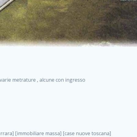
i varie metrature , alcune con ingresso
va costruzione roma case nuova costruzione roma, imprese costruzioni edili . nuove costruzioni a milano case in costruzione roma impresa di costruzioni grimaldi immobiliare costruzioni villetta nuova costruzione case in vendita da imprese edili cerco casa a acquisto casa in costruzione nuove costruzioni mare costruzioni immobiliari cantieri nuove costruzioni acquisto casa nuova costruzione nuove costruzioni padova comprare casa in costruzione impresa edile napoli nuove costruzioni pescara casa risorse immobiliari, imprese costruzioni edili . immobili in costruzione villette nuove villette nuove in vendita gabetti imprese edili verona nuove costruzioni milano sud nuovi immobili nuove costruzioni legnano, imprese costruzioni edili . cantieri nuove costruzioni milano villa nuova case vendita nuove costruzioni appartamenti in vendita nuovi immobili nuovi costruttori case imprese edili brescia nuovi appartamenti milano case in vendita selva nera casa nuova retecasa case nuova costruzione in vendita monolocale imprese edili firenze imprese edili padova frimm vendita case dragona nuove costruzioni vendita imprese edili parma imprese di costruzioni milano immobiliare toscano frimm immobiliare roma case case dal costruttore acquisto terreno agricolo imprese edili italiane roma vende casa case nuove a milano nuove costruzioni a roma imprese costruzioni roma cerco casa nuova immobili di nuova costruzione case in vendita castelverde roma impresa edile palermo rent to buy roma nuove costruzioni, imprese costruzioni edili . tempocasa case in vendita a riscatto nuove costruzioni varese nuove costruzioni bolzano vendita case in costruzione nuove costruzioni lecce cantiere milano costruire villa imprese edili treviso impresa edile catania case in vendita roma tiburtina vendita appartamenti nuova costruzione vendita immobili commerciali case nuove in vendita milano nuove costruzioni seregno cerca casa vendita cerco casa milano vendita nuove costruzioni milano ovest vendita case nuove milano imprese edili modena nuove costruzioni milano centro case in vendita aranova nuove abitazioni, imprese costruzioni edili ., imprese costruzioni edili . nuove costruzioni brescia nuove costruzioni como appartamenti nuovi in vendita a milano case in vendita bologna nuove costruzioni appartamenti in vendita milano nuova costruzione imprese edili como morena nuove costruzioni nuove costruzioni case vendita appartamenti nuovi nuove costruzioni salerno eurekasa villette in costruzione bilocali nuovi case nuove in vendita a roma case in vendita con permuta nuove costruzioni trento impresa edile varese imprese costruzioni milano imprese edili venezia case in vendita prenestina imprese edili spa nuove costruzioni gallarate roma nuove costruzioni case in nuova costruzione nuovi case nuove in vendita a milano nuove costruzioni loano nuovi cantieri milano imprese edili novara case in vendita roma est imprese di costruzioni roma appartamenti in costruzione milano nuovi cantieri cerco casa vendita milano nuove costruzioni brugherio vendita case da imprese edili imprese edili udine nuove costruzioni direttamente dal costruttore imprese edili vicenza case in vendita a loano nuova costruzione nuove villette prezzi case nuove case in vendita in costruzione compravendita terreno agricolo cantiere, imprese costruzioni edili . case in vendita milano navigli costruzione nuova casa costruzioni nuove milano nuove costruzioni roma rent to buy nuove costruzioni taranto palazzo in costruzione vendita appartamenti nuova costruzione milano centro costruzioni milano case in vendita milano nuove costruzioni case in vendita milano sud impresa edile como case nuove a roma boccea case in vendita imprese edili trento nuove costruzioni buccinasco case in costruzione a milano nuove costruzioni ripamonti case in vendita a salerno nuove costruzioni nuove residenze milano case nuove vendita milano nuove costruzioni milano nord nuove costruzioni livorno vendita nuove costruzioni roma nuove costruzioni liguria costruzioni roma cerco casa roma vendita nuove costruzioni classe a impresa edile rimini nuovi annunci case in vendita nuove costruzioni magenta todini costruzioni case grezze in vendita vendita appartamenti nuovi milano case in vendita gallaratese milano nuove costruzioni arezzo, imprese costruzioni edili . case in vendita castelverde case nuove dal costruttore nuovo appartamento nuove costruzioni desenzano imprese edili lombardia imprese edili veneto appartamenti in costruzione roma case vendita pescara nuove costruzioni case in vendita ad acilia imprese edili verona e provincia nuove costruzioni desio appartamenti classe a milano firenze nuove costruzioni pirelli re immobiliare grandi imprese di costruzioni case in vendita torresina roma case in vendita navigli milano nuove costruzioni roma centro nuovecostruzioni appartamenti nuovi a milano impresa edile ancona nuove residenze dragona case in vendita nuove costruzioni brindisi vendita nuove costruzioni milano case in vendita arredate nuove case milano case nuove mil