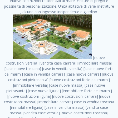
Nuove costruzioni residenziali al mare. Finiture di pregio e
possibilità di personalizzazione. Unità abitative di varie metrature
, alcune con ingresso indipendente e giardino.
[nuove costruzioni versilia] [vendita case carrara] [immobiliare massa] [case nuove toscana] [case in vendita versilia] [case nuove forte dei marmi] [case in vendita carrara] [case nuove carrara] [nuove costruzioni pietrasanta] [nuove costruzioni forte dei marmi] [immobiliare versilia] [case nuove massa] [case nuove pietrasanta] [case nuove liguria] [immobiliare forte dei marmi] [nuove costruzioni liguria] [nuove costruzioni carrara] [nuove costruzioni massa] [immobiliare carrara] case in vendita toscana [immobiliare liguria] [case in vendita massa] [vendita case massa] [vendita case versilia] [nuove costruzioni toscana] [immobiliare pietrasanta] [immobiliare toscana] [case nuove versilia] nuove costruzioni case nuove in vendita case nuove case in costruzione case nuova costruzione appartamenti nuova costruzione case in vendita nuove costruzioni terreno edificabile nuove costruzioni milano marina di carrara carrara massa massa carrara toscana versilia case in vendita a milano case in vendita a roma appartamenti nuovi in vendita vendita case milano case in vendita torino case in vendita milano case di nuova costruzione nuove costruzioni roma case in vendita roma , gli affitti di casa . vendita case roma vendita case torino villette nuova costruzione vendita case privati cerco casa milano vendita case impresa edile vendita case genova vendita immobili vendita case nuove cerco casa ville nuova costruzione annunci case in vendita case in vendita nuova costruzione nuove case in vendita case in vendita da privati villette a schiera cerco casa in vendita case in affitto vendita nuove costruzioni costruire case affitto affitto negozio milano cerco casa roma cerco casa nuova costruzione appartamenti in costruzione, gli affitti di casa . case nuove vendita case in vendita nuove case nuove milano nuove costruzioni morena case in vendita costruzioni case case in vendita tor vergata nuova annunci vendita case case in vendita milano centro, gli affitti di casa . vendita case nuova costruzione case in vendita privati agenzia immobiliare appartamenti di nuova costruzione ville in costruzione case in vendita a opera nuova costruzione nuove costruzioni torino, gli affitti di casa . appartamenti nuovi impresa edile roma trova casa costruzioni nuove appartamenti in affitto cantieri in costruzione, gli affitti di casa . immobiliare nuove costruzioni case in vendita dragona appartamenti in vendita siti vendita case case in vendita roma nord nuovi costruzioni ville nuove in vendita nuove costruzioni in vendita trovocasa cerco casa affitto villette in vendita nuove costruzioni immobiliari nuove costruzioni bologna toscano immobiliare palermo nuovi appartamenti vendita case dragona nuova costruzione case in vendita villaggio prenestino, gli affitti di casa . case in vendita dal costruttore imprese edili torino nuove costruzioni firenze immobiliare case nuove in costruzione toscano immobiliare milano, gli affitti di casa . casanuova case in vendita acilia dragona case in vendita di nuova costruzione case in vendita da costruttore nuove costruzioni eur case e cantieri appartamenti in vendita nuova costruzione case in vendita a dragona roma case in vendita nuove case in costruzione porta portese immobiliare appartamenti cerco casa disperatamente case in vendita torresina cascine in vendita vendita immobili roma, gli affitti di casa . milano nuove costruzioni morena case in vendita costruzioni edili nuove costruzioni catania visure catastali on line gratis nuove costruzioni monza case in costruzione milano, gli affitti di casa . nuove costruzioni boccea vendita immobili milano attico immobiliare roma vendita imprese edili bergamo impresa edile bologna case in vendita a classe appartamento nuovo nuove costruzioni pietralata case costruzione case in vendita roma sud nuove costruzioni residenziali a milano appartamenti nuova costruzione milano case in vendita boccea case in vendita morena nuove costruzioni vendita immobili privati, gli affitti di casa . comprare casa nuova costruzione case in vendita con leasing case in vendita ostia antica case nuova costruzione milano appartamenti nuovi milano case nuove roma nuove costruzioni bari edilizia convenzionata case in vendita a tortona villaggio prenestino case in vendita toscano immobiliare professione casa nuove costruzioni parma impresa costruzioni nuove case nuove costruzioni bergamo vendita immobili torino ville di nuova costruzione solo affitti appartamento nuovo in vendita appartamenti nuova costruzione roma case nuova costruzione roma, gli affitti di casa . nuove costruzioni a milano case in costruzione roma impresa di costruzioni grimaldi immobiliare costruzioni villetta nuova costruzione case in vendita da imprese edili cerco casa a acquisto casa in costruzione nuove costruzioni mare costruzioni immobiliari cantieri nuove costruzioni acquisto casa nuova costruzione nuove costruzioni padova comprare casa in costruzione impresa edile napoli nuove costruzioni pescara casa risorse immobiliari, gli affitti di casa . immobili in costruzione villette nuove villette nuove in vendita gabetti imprese edili verona nuove costruzioni milano sud nuovi immobili nuove costruzioni legnano, gli affitti di casa . cantieri nuove costruzioni milano villa nuova case vendita nuove costruzioni appartamenti in vendita nuovi immobili nuovi costruttori case imprese edili brescia nuovi appartamenti milano case in vendita selva nera casa nuova retecasa case nuova costruzione in vendita monolocale imprese edili firenze imprese edili padova frimm vendita case dragona nuove costruzioni vendita imprese edili parma imprese di costruzioni milano immobiliare toscano frimm immobiliare roma case case dal costruttore acquisto terreno agricolo imprese edili italiane roma vende casa case nuove a milano nuove costruzioni a roma imprese costruzioni roma cerco casa nuova immobili di nuova costruzione case in vendita castelverde roma impresa edile palermo rent to buy roma nuove costruzioni, gli affitti di casa . tempocasa case in vendita a riscatto nuove costruzioni varese nuove costruzioni bolzano vendita case in costruzione nuove costruzioni lecce cantiere milano costruire villa imprese edili treviso impresa edile catania case in vendita roma tiburtina vendita appartamenti nuova costruzione vendita immobili commerciali case nuove in vendita milano nuove costruzioni seregno cerca casa vendita cerco casa milano vendita nuove costruzioni milano ovest vendita case nuove milano imprese edili modena nuove costruzioni milano centro case in vendita aranova nuove abitazioni, gli affitti di casa ., gli affitti di casa . nuove costruzioni brescia nuove costruzioni como appartamenti nuovi in vendita a milano case in vendita bologna nuove costruzioni appartamenti in vendita milano nuova costruzione imprese edili como morena nuove costruzioni nuove costruzioni case vendita appartamenti nuovi nuove costruzioni salerno eurekasa villette in costruzione bilocali nuovi case nuove in vendita a roma case in vendita con permuta nuove costruzioni trento impresa edile varese imprese costruzioni milano imprese edili venezia case in vendita prenestina imprese edili spa nuove costruzioni gallarate roma nuove costruzioni case in nuova costruzione nuovi case nuove in vendita a milano nuove costruzioni loano nuovi cantieri milano imprese edili novara case in vendita roma est imprese di costruzioni roma appartamenti in costruzione milano nuovi cantieri cerco casa vendita milano nuove costruzioni brugherio vendita case da imprese edili imprese edili udine nuove costruzioni direttamente dal costruttore imprese edili vicenza case in vendita a loano nuova costruzione nuove villette prezzi case nuove case in vendita in costruzione compravendita terreno agricolo cantiere, gli affitti di casa . case in vendita milano navigli costruzione nuova casa costruzioni nuove milano nuove costruzioni roma rent to buy nuove costruzioni taranto palazzo in costruzione vendita appartamenti nuova costruzione milano centro costruzioni milano case in vendita milano nuove costruzioni case in vendita milano sud impresa edile como case nuove a roma boccea case in vendita imprese edili trento nuove costruzioni buccinasco case in costruzione a milano nuove costruzioni ripamonti case in vendita a salerno nuove costruzioni nuove residenze milano case nuove vendita milano nuove costruzioni milano nord nuove costruzioni livorno vendita nuove costruzioni roma nuove costruzioni liguria costruzioni roma cerco casa roma vendita nuove costruzioni classe a impresa edile rimini nuovi annunci case in vendita nuove costruzioni magenta todini costruzioni case grezze in vendita vendita appartamenti nuovi milano case in vendita gallaratese milano nuove costruzioni arezzo, gli affitti di casa . case in vendita castelverde case nuove dal costruttore nuovo appartamento nuove costruzioni desenzano imprese edili lombardia imprese edili veneto appartamenti in costruzione roma case vendita pescara nuove costruzioni case in vendita ad acilia imprese edili verona e provincia nuove costruzioni desio appartamenti classe a milano firenze nuove costruzioni pirelli re immobiliare grandi imprese di costruzioni case in vendita torresina roma case in vendita navigli milano nuove costruzioni roma centro nuovecostruzioni appartamenti nuovi a milano impresa edile ancona nuove residenze dragona case in vendita nuove costruzioni brindisi vendita nuove costruzioni milano case in vendita arredate nuove case milano case nuove milano centro sito impresa edile nuove costruzioni montesilvano case vendita monza nuove costruzioni vendit