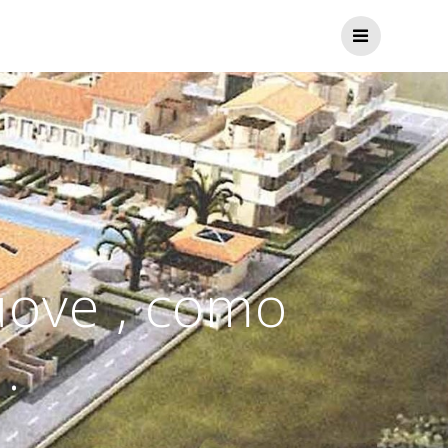
uove , como
.