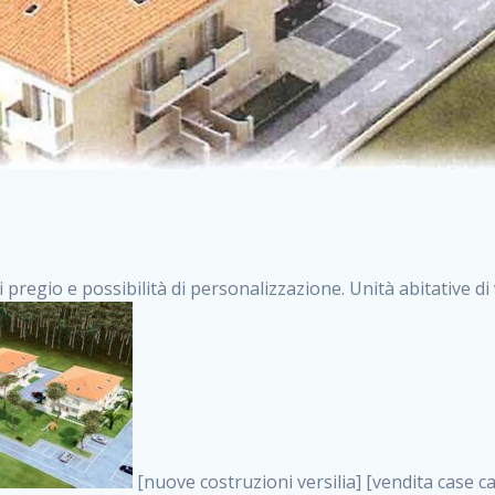
i pregio e possibilità di personalizzazione. Unità abitative d
[nuove costruzioni versilia] [vendita case carrara] [immobiliare massa] [case nuove toscana] [case in vendita versilia] [case nuove forte dei marmi] [case in vendita carrara] [case nuove carrara] [nuove costruzioni pietrasanta] [nuove costruzioni forte dei marmi] [immobiliare versilia] [case nuove massa] [case nuove pietrasanta] [case nuove liguria] [immobiliare forte dei marmi] [nuove costruzioni liguria] [nuove costruzioni carrara] [nuove costruzioni massa] [immobiliare carrara] case in vendita toscana [immobiliare liguria] [case in vendita massa] [vendita case massa] [vendita case versilia] [nuove costruzioni toscana] [immobiliare pietrasanta] [immobiliare toscana] [case nuove versilia] nuove costruzioni case nuove in vendita case nuove case in costruzione case nuova costruzione appartamenti nuova costruzione case in vendita nuove costruzioni terreno edificabile nuove costruzioni milano marina di carrara carrara massa massa carrara toscana versilia case in vendita a milano case in vendita a roma appartamenti nuovi in vendita vendita case milano case in vendita torino case in vendita milano case di nuova costruzione nuove costruzioni roma case in vendita roma , como nuove costruzioni . vendita case roma vendita case torino villette nuova costruzione vendita case privati cerco casa milano vendita case impresa edile vendita case genova vendita immobili vendita case nuove cerco casa ville nuova costruzione annunci case in vendita case in vendita nuova costruzione nuove case in vendita case in vendita da privati villette a schiera cerco casa in vendita case in affitto vendita nuove costruzioni costruire case affitto affitto negozio milano cerco casa roma cerco casa nuova costruzione appartamenti in costruzione, como nuove costruzioni . case nuove vendita case in vendita nuove case nuove milano nuove costruzioni morena case in vendita costruzioni case case in vendita tor vergata nuova annunci vendita case case in vendita milano centro, como nuove costruzioni . vendita case nuova costruzione case in vendita privati agenzia immobiliare appartamenti di nuova costruzione ville in costruzione case in vendita a opera nuova costruzione nuove costruzioni torino, como nuove costruzioni . appartamenti nuovi impresa edile roma trova casa costruzioni nuove appartamenti in affitto cantieri in costruzione, como nuove costruzioni . immobiliare nuove costruzioni case in vendita dragona appartamenti in vendita siti vendita case case in vendita roma nord nuovi costruzioni ville nuove in vendita nuove costruzioni in vendita trovocasa cerco casa affitto villette in vendita nuove costruzioni immobiliari nuove costruzioni bologna toscano immobiliare palermo nuovi appartamenti vendita case dragona nuova costruzione case in vendita villaggio prenestino, como nuove costruzioni . case in vendita dal costruttore imprese edili torino nuove costruzioni firenze immobiliare case nuove in costruzione toscano immobiliare milano, como nuove costruzioni . casanuova case in vendita acilia dragona case in vendita di nuova costruzione case in vendita da costruttore nuove costruzioni eur case e cantieri appartamenti in vendita nuova costruzione case in vendita a dragona roma case in vendita nuove case in costruzione porta portese immobiliare appartamenti cerco casa disperatamente case in vendita torresina cascine in vendita vendita immobili roma, como nuove costruzioni . milano nuove costruzioni morena case in vendita costruzioni edili nuove costruzioni catania visure catastali on line gratis nuove costruzioni monza case in costruzione milano, como nuove costruzioni . nuove costruzioni boccea vendita immobili milano attico immobiliare roma vendita imprese edili bergamo impresa edile bologna case in vendita a classe appartamento nuovo nuove costruzioni pietralata case costruzione case in vendita roma sud nuove costruzioni residenziali a milano appartamenti nuova costruzione milano case in vendita boccea case in vendita morena nuove costruzioni vendita immobili privati, como nuove costruzioni . comprare casa nuova costruzione case in vendita con leasing case in vendita ostia antica case nuova costruzione milano appartamenti nuovi milano case nuove roma nuove costruzioni bari edilizia convenzionata case in vendita a tortona villaggio prenestino case in vendita toscano immobiliare professione casa nuove costruzioni parma impresa costruzioni nuove case nuove costruzioni bergamo vendita immobili torino ville di nuova costruzione solo affitti appartamento nuovo in vendita appartamenti nuova costruzione roma case nuov