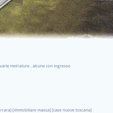
i varie metrature , alcune con ingresso
a costruzione roma, como nuove costruzioni . nuove costruzioni a milano case in costruzione roma impresa di costruzioni grimaldi immobiliare costruzioni villetta nuova costruzione case in vendita da imprese edili cerco casa a acquisto casa in costruzione nuove costruzioni mare costruzioni immobiliari cantieri nuove costruzioni acquisto casa nuova costruzione nuove costruzioni padova comprare casa in costruzione impresa edile napoli nuove costruzioni pescara casa risorse immobiliari, como nuove costruzioni . immobili in costruzione villette nuove villette nuove in vendita gabetti imprese edili verona nuove costruzioni milano sud nuovi immobili nuove costruzioni legnano, como nuove costruzioni . cantieri nuove costruzioni milano villa nuova case vendita nuove costruzioni appartamenti in vendita nuovi immobili nuovi costruttori case imprese edili brescia nuovi appartamenti milano case in vendita selva nera casa nuova retecasa case nuova costruzione in vendita monolocale imprese edili firenze imprese edili padova frimm vendita case dragona nuove costruzioni vendita imprese edili parma imprese di costruzioni milano immobiliare toscano frimm immobiliare roma case case dal costruttore acquisto terreno agricolo imprese edili italiane roma vende casa case nuove a milano nuove costruzioni a roma imprese costruzioni roma cerco casa nuova immobili di nuova costruzione case in vendita castelverde roma impresa edile palermo rent to buy roma nuove costruzioni, como nuove costruzioni . tempocasa case in vendita a riscatto nuove costruzioni varese nuove costruzioni bolzano vendita case in costruzione nuove costruzioni lecce cantiere milano costruire villa imprese edili treviso impresa edile catania case in vendita roma tiburtina vendita appartamenti nuova costruzione vendita immobili commerciali case nuove in vendita milano nuove costruzioni seregno cerca casa vendita cerco casa milano vendita nuove costruzioni milano ovest vendita case nuove milano imprese edili modena nuove costruzioni milano centro case in vendita aranova nuove abitazioni, como nuove costruzioni ., como nuove costruzioni . nuove costruzioni brescia nuove costruzioni como appartamenti nuovi in vendita a milano case in vendita bologna nuove costruzioni appartamenti in vendita milano nuova costruzione imprese edili como morena nuove costruzioni nuove costruzioni case vendita appartamenti nuovi nuove costruzioni salerno eurekasa villette in costruzione bilocali nuovi case nuove in vendita a roma case in vendita con permuta nuove costruzioni trento impresa edile varese imprese costruzioni milano imprese edili venezia case in vendita prenestina imprese edili spa nuove costruzioni gallarate roma nuove costruzioni case in nuova costruzione nuovi case nuove in vendita a milano nuove costruzioni loano nuovi cantieri milano imprese edili novara case in vendita roma est imprese di costruzioni roma appartamenti in costruzione milano nuovi cantieri cerco casa vendita milano nuove costruzioni brugherio vendita case da imprese edili imprese edili udine nuove costruzioni direttamente dal costruttore imprese edili vicenza case in vendita a loano nuova costruzione nuove villette prezzi case nuove case in vendita in costruzione compravendita terreno agricolo cantiere, como nuove costruzioni . case in vendita milano navigli costruzione nuova casa costruzioni nuove milano nuove costruzioni roma rent to buy nuove costruzioni taranto palazzo in costruzione vendita appartamenti nuova costruzione milano centro costruzioni milano case in vendita milano nuove costruzioni case in vendita milano sud impresa edile como case nuove a roma boccea case in vendita imprese edili trento nuove costruzioni buccinasco case in costruzione a milano nuove costruzioni ripamonti case in vendita a salerno nuove costruzioni nuove residenze milano case nuove vendita milano nuove costruzioni milano nord nuove costruzioni livorno vendita nuove costruzioni roma nuove costruzioni liguria costruzioni roma cerco casa roma vendita nuove costruzioni classe a impresa edile rimini nuovi annunci case in vendita nuove costruzioni magenta todini costruzioni case grezze in vendita vendita appartamenti nuovi milano case in vendita gallaratese milano nuove costruzioni arezzo, como nuove costruzioni . case in vendita castelverde case nuove dal costruttore nuovo appartamento nuove costruzioni desenzano imprese edili lombardia imprese edili veneto appartamenti in costruzione roma case vendita pescara nuove costruzioni case in vendita ad acilia imprese edili verona e provincia nuove costruzioni desio appartamenti classe a milano firenze nuove costruzioni pirelli re immobiliare grandi imprese di costruzioni case in vendita torresina roma case in vendita navigli milano nuove costruzioni roma centro nuovecostruzioni appartamenti nuovi a milano impresa edile ancona nuove residenze dragona case in vendita nuove costruzioni brindisi vendita nuove costruzioni milano case in vendita arredate nuove case milano case nuove milano centro sito impresa edile nuove costruzioni mont