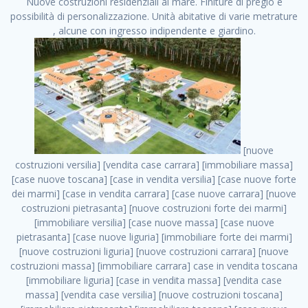
Nuove costruzioni residenziali al mare. Finiture di pregio e
possibilità di personalizzazione. Unità abitative di varie metrature
, alcune con ingresso indipendente e giardino.
[nuove costruzioni versilia] [vendita case carrara] [immobiliare massa] [case nuove toscana] [case in vendita versilia] [case nuove forte dei marmi] [case in vendita carrara] [case nuove carrara] [nuove costruzioni pietrasanta] [nuove costruzioni forte dei marmi] [immobiliare versilia] [case nuove massa] [case nuove pietrasanta] [case nuove liguria] [immobiliare forte dei marmi] [nuove costruzioni liguria] [nuove costruzioni carrara] [nuove costruzioni massa] [immobiliare carrara] case in vendita toscana [immobiliare liguria] [case in vendita massa] [vendita case massa] [vendita case versilia] [nuove costruzioni toscana] [immobiliare pietrasanta] [immobiliare toscana] [case nuove versilia] nuove costruzioni case nuove in vendita case nuove case in costruzione case nuova costruzione appartamenti nuova costruzione case in vendita nuove costruzioni terreno edificabile nuove costruzioni milano marina di carrara carrara massa massa carrara toscana versilia case in vendita a milano case in vendita a roma appartamenti nuovi in vendita vendita case milano case in vendita torino case in vendita milano case di nuova costruzione nuove costruzioni roma case in vendita roma , case i vendita . vendita case roma vendita case torino villette nuova costruzione vendita case privati cerco casa milano vendita case impresa edile vendita case genova vendita immobili vendita case nuove cerco casa ville nuova costruzione annunci case in vendita case in vendita nuova costruzione nuove case in vendita case in vendita da privati villette a schiera cerco casa in vendita case in affitto vendita nuove costruzioni costruire case affitto affitto negozio milano cerco casa roma cerco casa nuova costruzione appartamenti in costruzione, case i vendita . case nuove vendita case in vendita nuove case nuove milano nuove costruzioni morena case in vendita costruzioni case case in vendita tor vergata nuova annunci vendita case case in vendita milano centro, case i vendita . vendita case nuova costruzione case in vendita privati agenzia immobiliare appartamenti di nuova costruzione ville in costruzione case in vendita a opera nuova costruzione nuove costruzioni torino, case i vendita . appartamenti nuovi impresa edile roma trova casa costruzioni nuove appartamenti in affitto cantieri in costruzione, case i vendita . immobiliare nuove costruzioni case in vendita dragona appartamenti in vendita siti vendita case case in vendita roma nord nuovi costruzioni ville nuove in vendita nuove costruzioni in vendita trovocasa cerco casa affitto villette in vendita nuove costruzioni immobiliari nuove costruzioni bologna toscano immobiliare palermo nuovi appartamenti vendita case dragona nuova costruzione case in vendita villaggio prenestino, case i vendita . case in vendita dal costruttore imprese edili torino nuove costruzioni firenze immobiliare case nuove in costruzione toscano immobiliare milano, case i vendita . casanuova case in vendita acilia dragona case in vendita di nuova costruzione case in vendita da costruttore nuove costruzioni eur case e cantieri appartamenti in vendita nuova costruzione case in vendita a dragona roma case in vendita nuove case in costruzione porta portese immobiliare appartamenti cerco casa disperatamente case in vendita torresina cascine in vendita vendita immobili roma, case i vendita . milano nuove costruzioni morena case in vendita costruzioni edili nuove costruzioni catania visure catastali on line gratis nuove costruzioni monza case in costruzione milano, case i vendita . nuove costruzioni boccea vendita immobili milano attico immobiliare roma vendita imprese edili bergamo impresa edile bologna case in vendita a classe appartamento nuovo nuove costruzioni pietralata case costruzione case in vendita roma sud nuove costruzioni residenziali a milano appartamenti nuova costruzione milano case in vendita boccea case in vendita morena nuove costruzioni vendita immobili privati, case i vendita . comprare casa nuova costruzione case in vendita con leasing case in vendita ostia antica case nuova costruzione milano appartamenti nuovi milano case nuove roma nuove costruzioni bari edilizia convenzionata case in vendita a tortona villaggio prenestino case in vendita toscano immobiliare professione casa nuove costruzioni parma impresa costruzioni nuove case nuove costruzioni bergamo vendita immobili torino ville di nuova costruzione solo affitti appartamento nuovo in vendita appartamenti nuova costruzione roma case nuova costruzione roma, case i vendita . nuove costruzioni a milano case in costruzione roma impresa di costruzioni grimaldi immobiliare costruzioni villetta nuova costruzione case in vendita da imprese edili cerco casa a acquisto casa in costruzione nuove costruzioni mare costruzioni immobiliari cantieri nuove costruzioni acquisto casa nuova costruzione nuove costruzioni padova comprare casa in costruzione impresa edile napoli nuove costruzioni pescara casa risorse immobiliari, case i vendita . immobili in costruzione villette nuove villette nuove in vendita gabetti imprese edili verona nuove costruzioni milano sud nuovi immobili nuove costruzioni legnano, case i vendita . cantieri nuove costruzioni milano villa nuova case vendita nuove costruzioni appartamenti in vendita nuovi immobili nuovi costruttori case imprese edili brescia nuovi appartamenti milano case in vendita selva nera casa nuova retecasa case nuova costruzione in vendita monolocale imprese edili firenze imprese edili padova frimm vendita case dragona nuove costruzioni vendita imprese edili parma imprese di costruzioni milano immobiliare toscano frimm immobiliare roma case case dal costruttore acquisto terreno agricolo imprese edili italiane roma vende casa case nuove a milano nuove costruzioni a roma imprese costruzioni roma cerco casa nuova immobili di nuova costruzione case in vendita castelverde roma impresa edile palermo rent to buy roma nuove costruzioni, case i vendita . tempocasa case in vendita a riscatto nuove costruzioni varese nuove costruzioni bolzano vendita case in costruzione nuove costruzioni lecce cantiere milano costruire villa imprese edili treviso impresa edile catania case in vendita roma tiburtina vendita appartamenti nuova costruzione vendita immobili commerciali case nuove in vendita milano nuove costruzioni seregno cerca casa vendita cerco casa milano vendita nuove costruzioni milano ovest vendita case nuove milano imprese edili modena nuove costruzioni milano centro case in vendita aranova nuove abitazioni, case i vendita ., case i vendita . nuove costruzioni brescia nuove costruzioni como appartamenti nuovi in vendita a milano case in vendita bologna nuove costruzioni appartamenti in vendita milano nuova costruzione imprese edili como morena nuove costruzioni nuove costruzioni case vendita appartamenti nuovi nuove costruzioni salerno eurekasa villette in costruzione bilocali nuovi case nuove in vendita a roma case in vendita con permuta nuove costruzioni trento impresa edile varese imprese costruzioni milano imprese edili venezia case in vendita prenestina imprese edili spa nuove costruzioni gallarate roma nuove costruzioni case in nuova costruzione nuovi case nuove in vendita a milano nuove costruzioni loano nuovi cantieri milano imprese edili novara case in vendita roma est imprese di costruzioni roma appartamenti in costruzione milano nuovi cantieri cerco casa vendita milano nuove costruzioni brugherio vendita case da imprese edili imprese edili udine nuove costruzioni direttamente dal costruttore imprese edili vicenza case in vendita a loano nuova costruzione nuove villette prezzi case nuove case in vendita in costruzione compravendita terreno agricolo cantiere, case i vendita . case in vendita milano navigli costruzione nuova casa costruzioni nuove milano nuove costruzioni roma rent to buy nuove costruzioni taranto palazzo in costruzione vendita appartamenti nuova costruzione milano centro costruzioni milano case in vendita milano nuove costruzioni case in vendita milano sud impresa edile como case nuove a roma boccea case in vendita imprese edili trento nuove costruzioni buccinasco case in costruzione a milano nuove costruzioni ripamonti case in vendita a salerno nuove costruzioni nuove residenze milano case nuove vendita milano nuove costruzioni milano nord nuove costruzioni livorno vendita nuove costruzioni roma nuove costruzioni liguria costruzioni roma cerco casa roma vendita nuove costruzioni classe a impresa edile rimini nuovi annunci case in vendita nuove costruzioni magenta todini costruzioni case grezze in vendita vendita appartamenti nuovi milano case in vendita gallaratese milano nuove costruzioni arezzo, case i vendita . case in vendita castelverde case nuove dal costruttore nuovo appartamento nuove costruzioni desenzano imprese edili lombardia imprese edili veneto appartamenti in costruzione roma case vendita pescara nuove costruzioni case in vendita ad acilia imprese edili verona e provincia nuove costruzioni desio appartamenti classe a milano firenze nuove costruzioni pirelli re immobiliare grandi imprese di costruzioni case in vendita torresina roma case in vendita navigli milano nuove costruzioni roma centro nuovecostruzioni appartamenti nuovi a milano impresa edile ancona nuove residenze dragona case in vendita nuove costruzioni brindisi vendita nuove costruzioni milano case in vendita arredate nuove case milano case nuove milano centro sito impresa edile nuove costruzioni montesilvano case vendita monza nuove costruzioni vendita case nuove roma impresa edile monza case in vendita vimercate nuova costruzione nuove