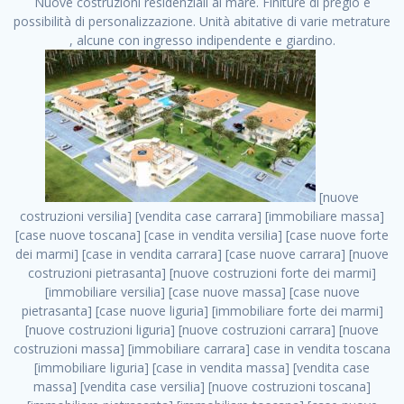
Nuove costruzioni residenziali al mare. Finiture di pregio e
possibilità di personalizzazione. Unità abitative di varie metrature
, alcune con ingresso indipendente e giardino.
[nuove costruzioni versilia] [vendita case carrara] [immobiliare massa] [case nuove toscana] [case in vendita versilia] [case nuove forte dei marmi] [case in vendita carrara] [case nuove carrara] [nuove costruzioni pietrasanta] [nuove costruzioni forte dei marmi] [immobiliare versilia] [case nuove massa] [case nuove pietrasanta] [case nuove liguria] [immobiliare forte dei marmi] [nuove costruzioni liguria] [nuove costruzioni carrara] [nuove costruzioni massa] [immobiliare carrara] case in vendita toscana [immobiliare liguria] [case in vendita massa] [vendita case massa] [vendita case versilia] [nuove costruzioni toscana] [immobiliare pietrasanta] [immobiliare toscana] [case nuove versilia] nuove costruzioni case nuove in vendita case nuove case in costruzione case nuova costruzione appartamenti nuova costruzione case in vendita nuove costruzioni terreno edificabile nuove costruzioni milano marina di carrara carrara massa massa carrara toscana versilia case in vendita a milano case in vendita a roma appartamenti nuovi in vendita vendita case milano case in vendita torino case in vendita milano case di nuova costruzione nuove costruzioni roma case in vendita roma , casa vacanze . vendita case roma vendita case torino villette nuova costruzione vendita case privati cerco casa milano vendita case impresa edile vendita case genova vendita immobili vendita case nuove cerco casa ville nuova costruzione annunci case in vendita case in vendita nuova costruzione nuove case in vendita case in vendita da privati villette a schiera cerco casa in vendita case in affitto vendita nuove costruzioni costruire case affitto affitto negozio milano cerco casa roma cerco casa nuova costruzione appartamenti in costruzione, casa vacanze . case nuove vendita case in vendita nuove case nuove milano nuove costruzioni morena case in vendita costruzioni case case in vendita tor vergata nuova annunci vendita case case in vendita milano centro, casa vacanze . vendita case nuova costruzione case in vendita privati agenzia immobiliare appartamenti di nuova costruzione ville in costruzione case in vendita a opera nuova costruzione nuove costruzioni torino, casa vacanze . appartamenti nuovi impresa edile roma trova casa costruzioni nuove appartamenti in affitto cantieri in costruzione, casa vacanze . immobiliare nuove costruzioni case in vendita dragona appartamenti in vendita siti vendita case case in vendita roma nord nuovi costruzioni ville nuove in vendita nuove costruzioni in vendita trovocasa cerco casa affitto villette in vendita nuove costruzioni immobiliari nuove costruzioni bologna toscano immobiliare palermo nuovi appartamenti vendita case dragona nuova costruzione case in vendita villaggio prenestino, casa vacanze . case in vendita dal costruttore imprese edili torino nuove costruzioni firenze immobiliare case nuove in costruzione toscano immobiliare milano, casa vacanze . casanuova case in vendita acilia dragona case in vendita di nuova costruzione case in vendita da costruttore nuove costruzioni eur case e cantieri appartamenti in vendita nuova costruzione case in vendita a dragona roma case in vendita nuove case in costruzione porta portese immobiliare appartamenti cerco casa disperatamente case in vendita torresina cascine in vendita vendita immobili roma, casa vacanze . milano nuove costruzioni morena case in vendita costruzioni edili nuove costruzioni catania visure catastali on line gratis nuove costruzioni monza case in costruzione milano, casa vacanze . nuove costruzioni boccea vendita immobili milano attico immobiliare roma vendita imprese edili bergamo impresa edile bologna case in vendita a classe appartamento nuovo nuove costruzioni pietralata case costruzione case in vendita roma sud nuove costruzioni residenziali a milano appartamenti nuova costruzione milano case in vendita boccea case in vendita morena nuove costruzioni vendita immobili privati, casa vacanze . comprare casa nuova costruzione case in vendita con leasing case in vendita ostia antica case nuova costruzione milano appartamenti nuovi milano case nuove roma nuove costruzioni bari edilizia convenzionata case in vendita a tortona villaggio prenestino case in vendita toscano immobiliare professione casa nuove costruzioni parma impresa costruzioni nuove case nuove costruzioni bergamo vendita immobili torino ville di nuova costruzione solo affitti appartamento nuovo in vendita appartamenti nuova costruzione roma case nuova costruzione roma, casa vacanze . nuove costruzioni a milano case in costruzione roma impresa di costruzioni grimaldi immobiliare costruzioni villetta nuova costruzione case in vendita da imprese edili cerco casa a acquisto casa in costruzione nuove costruzioni mare costruzioni immobiliari cantieri nuove costruzioni acquisto casa nuova costruzione nuove costruzioni padova comprare casa in costruzione impresa edile napoli nuove costruzioni pescara casa risorse immobiliari, casa vacanze . immobili in costruzione villette nuove villette nuove in vendita gabetti imprese edili verona nuove costruzioni milano sud nuovi immobili nuove costruzioni legnano, casa vacanze . cantieri nuove costruzioni milano villa nuova case vendita nuove costruzioni appartamenti in vendita nuovi immobili nuovi costruttori case imprese edili brescia nuovi appartamenti milano case in vendita selva nera casa nuova retecasa case nuova costruzione in vendita monolocale imprese edili firenze imprese edili padova frimm vendita case dragona nuove costruzioni vendita imprese edili parma imprese di costruzioni milano immobiliare toscano frimm immobiliare roma case case dal costruttore acquisto terreno agricolo imprese edili italiane roma vende casa case nuove a milano nuove costruzioni a roma imprese costruzioni roma cerco casa nuova immobili di nuova costruzione case in vendita castelverde roma impresa edile palermo rent to buy roma nuove costruzioni, casa vacanze . tempocasa case in vendita a riscatto nuove costruzioni varese nuove costruzioni bolzano vendita case in costruzione nuove costruzioni lecce cantiere milano costruire villa imprese edili treviso impresa edile catania case in vendita roma tiburtina vendita appartamenti nuova costruzione vendita immobili commerciali case nuove in vendita milano nuove costruzioni seregno cerca casa vendita cerco casa milano vendita nuove costruzioni milano ovest vendita case nuove milano imprese edili modena nuove costruzioni milano centro case in vendita aranova nuove abitazioni, casa vacanze ., casa vacanze . nuove costruzioni brescia nuove costruzioni como appartamenti nuovi in vendita a milano case in vendita bologna nuove costruzioni appartamenti in vendita milano nuova costruzione imprese edili como morena nuove costruzioni nuove costruzioni case vendita appartamenti nuovi nuove costruzioni salerno eurekasa villette in costruzione bilocali nuovi case nuove in vendita a roma case in vendita con permuta nuove costruzioni trento impresa edile varese imprese costruzioni milano imprese edili venezia case in vendita prenestina imprese edili spa nuove costruzioni gallarate roma nuove costruzioni case in nuova costruzione nuovi case nuove in vendita a milano nuove costruzioni loano nuovi cantieri milano imprese edili novara case in vendita roma est imprese di costruzioni roma appartamenti in costruzione milano nuovi cantieri cerco casa vendita milano nuove costruzioni brugherio vendita case da imprese edili imprese edili udine nuove costruzioni direttamente dal costruttore imprese edili vicenza case in vendita a loano nuova costruzione nuove villette prezzi case nuove case in vendita in costruzione compravendita terreno agricolo cantiere, casa vacanze . case in vendita milano navigli costruzione nuova casa costruzioni nuove milano nuove costruzioni roma rent to buy nuove costruzioni taranto palazzo in costruzione vendita appartamenti nuova costruzione milano centro costruzioni milano case in vendita milano nuove costruzioni case in vendita milano sud impresa edile como case nuove a roma boccea case in vendita imprese edili trento nuove costruzioni buccinasco case in costruzione a milano nuove costruzioni ripamonti case in vendita a salerno nuove costruzioni nuove residenze milano case nuove vendita milano nuove costruzioni milano nord nuove costruzioni livorno vendita nuove costruzioni roma nuove costruzioni liguria costruzioni roma cerco casa roma vendita nuove costruzioni classe a impresa edile rimini nuovi annunci case in vendita nuove costruzioni magenta todini costruzioni case grezze in vendita vendita appartamenti nuovi milano case in vendita gallaratese milano nuove costruzioni arezzo, casa vacanze . case in vendita castelverde case nuove dal costruttore nuovo appartamento nuove costruzioni desenzano imprese edili lombardia imprese edili veneto appartamenti in costruzione roma case vendita pescara nuove costruzioni case in vendita ad acilia imprese edili verona e provincia nuove costruzioni desio appartamenti classe a milano firenze nuove costruzioni pirelli re immobiliare grandi imprese di costruzioni case in vendita torresina roma case in vendita navigli milano nuove costruzioni roma centro nuovecostruzioni appartamenti nuovi a milano impresa edile ancona nuove residenze dragona case in vendita nuove costruzioni brindisi vendita nuove costruzioni milano case in vendita arredate nuove case milano case nuove milano centro sito impresa edile nuove costruzioni montesilvano case vendita monza nuove costruzioni vendita case nuove roma impresa edile monza case in vendita vimercate nuova costruzione nuove costruzioni opera imprese edili to