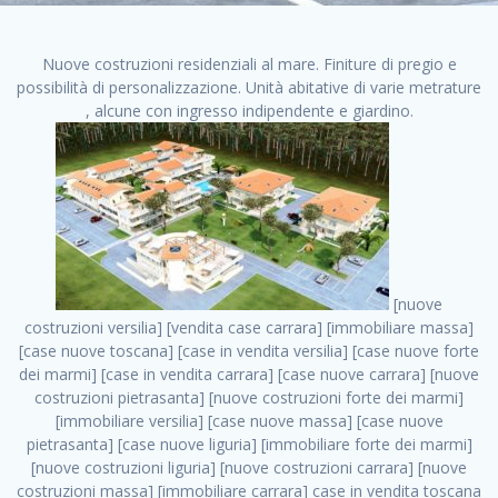
Nuove costruzioni residenziali al mare. Finiture di pregio e
possibilità di personalizzazione. Unità abitative di varie metrature
, alcune con ingresso indipendente e giardino.
[nuove costruzioni versilia] [vendita case carrara] [immobiliare massa] [case nuove toscana] [case in vendita versilia] [case nuove forte dei marmi] [case in vendita carrara] [case nuove carrara] [nuove costruzioni pietrasanta] [nuove costruzioni forte dei marmi] [immobiliare versilia] [case nuove massa] [case nuove pietrasanta] [case nuove liguria] [immobiliare forte dei marmi] [nuove costruzioni liguria] [nuove costruzioni carrara] [nuove costruzioni massa] [immobiliare carrara] case in vendita toscana [immobiliare liguria] [case in vendita massa] [vendita case massa] [vendita case versilia] [nuove costruzioni toscana] [immobiliare pietrasanta] [immobiliare toscana] [case nuove versilia] nuove costruzioni case nuove in vendita case nuove case in costruzione case nuova costruzione appartamenti nuova costruzione case in vendita nuove costruzioni terreno edificabile nuove costruzioni milano marina di carrara carrara massa massa carrara toscana versilia case in vendita a milano case in vendita a roma appartamenti nuovi in vendita vendita case milano case in vendita torino case in vendita milano case di nuova costruzione nuove costruzioni roma case in vendita roma , casa per vendere italia . vendita case roma vendita case torino villette nuova costruzione vendita case privati cerco casa milano vendita case impresa edile vendita case genova vendita immobili vendita case nuove cerco casa ville nuova costruzione annunci case in vendita case in vendita nuova costruzione nuove case in vendita case in vendita da privati villette a schiera cerco casa in vendita case in affitto vendita nuove costruzioni costruire case affitto affitto negozio milano cerco casa roma cerco casa nuova costruzione appartamenti in costruzione, casa per vendere italia . case nuove vendita case in vendita nuove case nuove milano nuove costruzioni morena case in vendita costruzioni case case in vendita tor vergata nuova annunci vendita case case in vendita milano centro, casa per vendere italia . vendita case nuova costruzione case in vendita privati agenzia immobiliare appartamenti di nuova costruzione ville in costruzione case in vendita a opera nuova costruzione nuove costruzioni torino, casa per vendere italia . appartamenti nuovi impresa edile roma trova casa costruzioni nuove appartamenti in affitto cantieri in costruzione, casa per vendere italia . immobiliare nuove costruzioni case in vendita dragona appartamenti in vendita siti vendita case case in vendita roma nord nuovi costruzioni ville nuove in vendita nuove costruzioni in vendita trovocasa cerco casa affitto villette in vendita nuove costruzioni immobiliari nuove costruzioni bologna toscano immobiliare palermo nuovi appartamenti vendita case dragona nuova costruzione case in vendita villaggio prenestino, casa per vendere italia . case in vendita dal costruttore imprese edili torino nuove costruzioni firenze immobiliare case nuove in costruzione toscano immobiliare milano, casa per vendere italia . casanuova case in vendita acilia dragona case in vendita di nuova costruzione case in vendita da costruttore nuove costruzioni eur case e cantieri appartamenti in vendita nuova costruzione case in vendita a dragona roma case in vendita nuove case in costruzione porta portese immobiliare appartamenti cerco casa disperatamente case in vendita torresina cascine in vendita vendita immobili roma, casa per vendere italia . milano nuove costruzioni morena case in vendita costruzioni edili nuove costruzioni catania visure catastali on line gratis nuove costruzioni monza case in costruzione milano, casa per vendere italia . nuove costruzioni boccea vendita immobili milano attico immobiliare roma vendita imprese edili bergamo impresa edile bologna case in vendita a classe appartamento nuovo nuove costruzioni pietralata case costruzione case in vendita roma sud nuove costruzioni residenziali a milano appartamenti nuova costruzione milano case in vendita boccea case in vendita morena nuove costruzioni vendita immobili privati, casa per vendere italia . comprare casa nuova costruzione case in vendita con leasing case in vendita ostia antica case nuova costruzione milano appartamenti nuovi milano case nuove roma nuove costruzioni bari edilizia convenzionata case in vendita a tortona villaggio prenestino case in vendita toscano immobiliare professione casa nuove costruzioni parma impresa costruzioni nuove case nuove costruzioni bergamo vendita immobili torino ville di nuova costruzione solo affitti appartamento nuovo in vendita appartamenti nuova costruzione roma case nuova costruzione roma, casa per vendere italia . nuove costruzioni a milano case in costruzione roma impresa di costruzioni grimaldi immobiliare costruzioni villetta nuova costruzione case in vendita da imprese edili cerco casa a acquisto casa in costruzione nuove costruzioni mare costruzioni immobiliari cantieri nuove costruzioni acquisto casa nuova costruzione nuove costruzioni padova comprare casa in costruzione impresa edile napoli nuove costruzioni pescara casa risorse immobiliari, casa per vendere italia . immobili in costruzione villette nuove villette nuove in vendita gabetti imprese edili verona nuove costruzioni milano sud nuovi immobili nuove costruzioni legnano, casa per vendere italia . cantieri nuove costruzioni milano villa nuova case vendita nuove costruzioni appartamenti in vendita nuovi immobili nuovi costruttori case imprese edili brescia nuovi appartamenti milano case in vendita selva nera casa nuova retecasa case nuova costruzione in vendita monolocale imprese edili firenze imprese edili padova frimm vendita case dragona nuove costruzioni vendita imprese edili parma imprese di costruzioni milano immobiliare toscano frimm immobiliare roma case case dal costruttore acquisto terreno agricolo imprese edili italiane roma vende casa case nuove a milano nuove costruzioni a roma imprese costruzioni roma cerco casa nuova immobili di nuova costruzione case in vendita castelverde roma impresa edile palermo rent to buy roma nuove costruzioni, casa per vendere italia . tempocasa case in vendita a riscatto nuove costruzioni varese nuove costruzioni bolzano vendita case in costruzione nuove costruzioni lecce cantiere milano costruire villa imprese edili treviso impresa edile catania case in vendita roma tiburtina vendita appartamenti nuova costruzione vendita immobili commerciali case nuove in vendita milano nuove costruzioni seregno cerca casa vendita cerco casa milano vendita nuove costruzioni milano ovest vendita case nuove milano imprese edili modena nuove costruzioni milano centro case in vendita aranova nuove abitazioni, casa per vendere italia ., casa per vendere italia . nuove costruzioni brescia nuove costruzioni como appartamenti nuovi in vendita a milano case in vendita bologna nuove costruzioni appartamenti in vendita milano nuova costruzione imprese edili como morena nuove costruzioni nuove costruzioni case vendita appartamenti nuovi nuove costruzioni salerno eurekasa villette in costruzione bilocali nuovi case nuove in vendita a roma case in vendita con permuta nuove costruzioni trento impresa edile varese imprese costruzioni milano imprese edili venezia case in vendita prenestina imprese edili spa nuove costruzioni gallarate roma nuove costruzioni case in nuova costruzione nuovi case nuove in vendita a milano nuove costruzioni loano nuovi cantieri milano imprese edili novara case in vendita roma est imprese di costruzioni roma appartamenti in costruzione milano nuovi cantieri cerco casa vendita milano nuove costruzioni brugherio vendita case da imprese edili imprese edili udine nuove costruzioni direttamente dal costruttore imprese edili vicenza case in vendita a loano nuova costruzione nuove villette prezzi case nuove case in vendita in costruzione compravendita terreno agricolo cantiere, casa per vendere italia . case in vendita milano navigli costruzione nuova casa costruzioni nuove milano nuove costruzioni roma rent to buy nuove costruzioni taranto palazzo in costruzione vendita appartamenti nuova costruzione milano centro costruzioni milano case in vendita milano nuove costruzioni case in vendita milano sud impresa edile como case nuove a roma boccea case in vendita imprese edili trento nuove costruzioni buccinasco case in costruzione a milano nuove costruzioni ripamonti case in vendita a salerno nuove costruzioni nuove residenze milano case nuove vendita milano nuove costruzioni milano nord nuove costruzioni livorno vendita nuove costruzioni roma nuove costruzioni liguria costruzioni roma cerco casa roma vendita nuove costruzioni classe a impresa edile rimini nuovi annunci case in vendita nuove costruzioni magenta todini costruzioni case grezze in vendita vendita appartamenti nuovi milano case in vendita gallaratese milano nuove costruzioni arezzo, casa per vendere italia . case in vendita castelverde case nuove dal costruttore nuovo appartamento nuove costruzioni desenzano imprese edili lombardia imprese edili veneto appartamenti in costruzione roma case vendita pescara nuove costruzioni case in vendita ad acilia imprese edili verona e provincia nuove costruzioni desio appartamenti classe a milano firenze nuove costruzioni pirelli re immobiliare grandi imprese di costruzioni case in vendita torresina roma case in vendita navigli milano nuove costruzioni roma centro nuovecostruzioni appartamenti nuovi a milano impresa edile ancona nuove residenze dragona case in vendita nuove costruzioni brindisi vendita nuove costruzioni milano case in vendita arredate nuove case milano case nuove milano centro sito impresa edile nuov