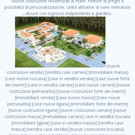
Nuove costruzioni residenziali al mare. Finiture di pregio e
possibilità di personalizzazione. Unità abitative di varie metrature
, alcune con ingresso indipendente e giardino.
[nuove costruzioni versilia] [vendita case carrara] [immobiliare massa] [case nuove toscana] [case in vendita versilia] [case nuove forte dei marmi] [case in vendita carrara] [case nuove carrara] [nuove costruzioni pietrasanta] [nuove costruzioni forte dei marmi] [immobiliare versilia] [case nuove massa] [case nuove pietrasanta] [case nuove liguria] [immobiliare forte dei marmi] [nuove costruzioni liguria] [nuove costruzioni carrara] [nuove costruzioni massa] [immobiliare carrara] case in vendita toscana [immobiliare liguria] [case in vendita massa] [vendita case massa] [vendita case versilia] [nuove costruzioni toscana] [immobiliare pietrasanta] [immobiliare toscana] [case nuove versilia] nuove costruzioni case nuove in vendita case nuove case in costruzione case nuova costruzione appartamenti nuova costruzione case in vendita nuove costruzioni terreno edificabile nuove costruzioni milano marina di carrara carrara massa massa carrara toscana versilia case in vendita a milano case in vendita a roma appartamenti nuovi in vendita vendita case milano case in vendita torino case in vendita milano case di nuova costruzione nuove costruzioni roma case in vendita roma , Brugnato . vendita case roma vendita case torino villette nuova costruzione vendita case privati cerco casa milano vendita case impresa edile vendita case genova vendita immobili vendita case nuove cerco casa ville nuova costruzione annunci case in vendita case in vendita nuova costruzione nuove case in vendita case in vendita da privati villette a schiera cerco casa in vendita case in affitto vendita nuove costruzioni costruire case affitto affitto negozio milano cerco casa roma cerco casa nuova costruzione appartamenti in costruzione, Brugnato . case nuove vendita case in vendita nuove case nuove milano nuove costruzioni morena case in vendita costruzioni case case in vendita tor vergata nuova annunci vendita case case in vendita milano centro, Brugnato . vendita case nuova costruzione case in vendita privati agenzia immobiliare appartamenti di nuova costruzione ville in costruzione case in vendita a opera nuova costruzione nuove costruzioni torino, Brugnato . appartamenti nuovi impresa edile roma trova casa costruzioni nuove appartamenti in affitto cantieri in costruzione, Brugnato . immobiliare nuove costruzioni case in vendita dragona appartamenti in vendita siti vendita case case in vendita roma nord nuovi costruzioni ville nuove in vendita nuove costruzioni in vendita trovocasa cerco casa affitto villette in vendita nuove costruzioni immobiliari nuove costruzioni bologna toscano immobiliare palermo nuovi appartamenti vendita case dragona nuova costruzione case in vendita villaggio prenestino, Brugnato . case in vendita dal costruttore imprese edili torino nuove costruzioni firenze immobiliare case nuove in costruzione toscano immobiliare milano, Brugnato . casanuova case in vendita acilia dragona case in vendita di nuova costruzione case in vendita da costruttore nuove costruzioni eur case e cantieri appartamenti in vendita nuova costruzione case in vendita a dragona roma case in vendita nuove case in costruzione porta portese immobiliare appartamenti cerco casa disperatamente case in vendita torresina cascine in vendita vendita immobili roma, Brugnato . milano nuove costruzioni morena case in vendita costruzioni edili nuove costruzioni catania visure catastali on line gratis nuove costruzioni monza case in costruzione milano, Brugnato . nuove costruzioni boccea vendita immobili milano attico immobiliare roma vendita imprese edili bergamo impresa edile bologna case in vendita a classe appartamento nuovo nuove costruzioni pietralata case costruzione case in vendita roma sud nuove costruzioni residenziali a milano appartamenti nuova costruzione milano case in vendita boccea case in vendita morena nuove costruzioni vendita immobili privati, Brugnato . comprare casa nuova costruzione case in vendita con leasing case in vendita ostia antica case nuova costruzione milano appartamenti nuovi milano case nuove roma nuove costruzioni bari edilizia convenzionata case in vendita a tortona villaggio prenestino case in vendita toscano immobiliare professione casa nuove costruzioni parma impresa costruzioni nuove case nuove costruzioni bergamo vendita immobili torino ville di nuova costruzione solo affitti appartamento nuovo in vendita appartamenti nuova costruzione roma case nuova costruzione roma, Brugnato . nuove costruzioni a milano case in costruzione roma impresa di costruzioni grimaldi immobiliare costruzioni villetta nuova costruzione case in vendita da imprese edili cerco casa a acquisto casa in costruzione nuove costruzioni mare costruzioni immobiliari cantieri nuove costruzioni acquisto casa nuova costruzione nuove costruzioni padova comprare casa in costruzione impresa edile napoli nuove costruzioni pescara casa risorse immobiliari, Brugnato . immobili in costruzione villette nuove villette nuove in vendita gabetti imprese edili verona nuove costruzioni milano sud nuovi immobili nuove costruzioni legnano, Brugnato . cantieri nuove costruzioni milano villa nuova case vendita nuove costruzioni appartamenti in vendita nuovi immobili nuovi costruttori case imprese edili brescia nuovi appartamenti milano case in vendita selva nera casa nuova retecasa case nuova costruzione in vendita monolocale imprese edili firenze imprese edili padova frimm vendita case dragona nuove costruzioni vendita imprese edili parma imprese di costruzioni milano immobiliare toscano frimm immobiliare roma case case dal costruttore acquisto terreno agricolo imprese edili italiane roma vende casa case nuove a milano nuove costruzioni a roma imprese costruzioni roma cerco casa nuova immobili di nuova costruzione case in vendita castelverde roma impresa edile palermo rent to buy roma nuove costruzioni, Brugnato . tempocasa case in vendita a riscatto nuove costruzioni varese nuove costruzioni bolzano vendita case in costruzione nuove costruzioni lecce cantiere milano costruire villa imprese edili treviso impresa edile catania case in vendita roma tiburtina vendita appartamenti nuova costruzione vendita immobili commerciali case nuove in vendita milano nuove costruzioni seregno cerca casa vendita cerco casa milano vendita nuove costruzioni milano ovest vendita case nuove milano imprese edili modena nuove costruzioni milano centro case in vendita aranova nuove abitazioni, Brugnato ., Brugnato . nuove costruzioni brescia nuove costruzioni como appartamenti nuovi in vendita a milano case in vendita bologna nuove costruzioni appartamenti in vendita milano nuova costruzione imprese edili como morena nuove costruzioni nuove costruzioni case vendita appartamenti nuovi nuove costruzioni salerno eurekasa villette in costruzione bilocali nuovi case nuove in vendita a roma case in vendita con permuta nuove costruzioni trento impresa edile varese imprese costruzioni milano imprese edili venezia case in vendita prenestina imprese edili spa nuove costruzioni gallarate roma nuove costruzioni case in nuova costruzione nuovi case nuove in vendita a milano nuove costruzioni loano nuovi cantieri milano imprese edili novara case in vendita roma est imprese di costruzioni roma appartamenti in costruzione milano nuovi cantieri cerco casa vendita milano nuove costruzioni brugherio vendita case da imprese edili imprese edili udine nuove costruzioni direttamente dal costruttore imprese edili vicenza case in vendita a loano nuova costruzione nuove villette prezzi case nuove case in vendita in costruzione compravendita terreno agricolo cantiere, Brugnato . case in vendita milano navigli costruzione nuova casa costruzioni nuove milano nuove costruzioni roma rent to buy nuove costruzioni taranto palazzo in costruzione vendita appartamenti nuova costruzione milano centro costruzioni milano case in vendita milano nuove costruzioni case in vendita milano sud impresa edile como case nuove a roma boccea case in vendita imprese edili trento nuove costruzioni buccinasco case in costruzione a milano nuove costruzioni ripamonti case in vendita a salerno nuove costruzioni nuove residenze milano case nuove vendita milano nuove costruzioni milano nord nuove costruzioni livorno vendita nuove costruzioni roma nuove costruzioni liguria costruzioni roma cerco casa roma vendita nuove costruzioni classe a impresa edile rimini nuovi annunci case in vendita nuove costruzioni magenta todini costruzioni case grezze in vendita vendita appartamenti nuovi milano case in vendita gallaratese milano nuove costruzioni arezzo, Brugnato . case in vendita castelverde case nuove dal costruttore nuovo appartamento nuove costruzioni desenzano imprese edili lombardia imprese edili veneto appartamenti in costruzione roma case vendita pescara nuove costruzioni case in vendita ad acilia imprese edili verona e provincia nuove costruzioni desio appartamenti classe a milano firenze nuove costruzioni pirelli re immobiliare grandi imprese di costruzioni case in vendita torresina roma case in vendita navigli milano nuove costruzioni roma centro nuovecostruzioni appartamenti nuovi a milano impresa edile ancona nuove residenze dragona case in vendita nuove costruzioni brindisi vendita nuove costruzioni milano case in vendita arredate nuove case milano case nuove milano centro sito impresa edile nuove costruzioni montesilvano case vendita monza nuove costruzioni vendita case nuove roma impresa edile monza case in vendita vimercate nuova