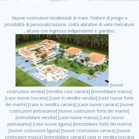
Nuove costruzioni residenziali al mare. Finiture di pregio e
possibilità di personalizzazione. Unità abitative di varie metrature
, alcune con ingresso indipendente e giardino.
[nuove costruzioni versilia] [vendita case carrara] [immobiliare massa] [case nuove toscana] [case in vendita versilia] [case nuove forte dei marmi] [case in vendita carrara] [case nuove carrara] [nuove costruzioni pietrasanta] [nuove costruzioni forte dei marmi] [immobiliare versilia] [case nuove massa] [case nuove pietrasanta] [case nuove liguria] [immobiliare forte dei marmi] [nuove costruzioni liguria] [nuove costruzioni carrara] [nuove costruzioni massa] [immobiliare carrara] case in vendita toscana [immobiliare liguria] [case in vendita massa] [vendita case massa] [vendita case versilia] [nuove costruzioni toscana] [immobiliare pietrasanta] [immobiliare toscana] [case nuove versilia] nuove costruzioni case nuove in vendita case nuove case in costruzione case nuova costruzione appartamenti nuova costruzione case in vendita nuove costruzioni terreno edificabile nuove costruzioni milano marina di carrara carrara massa massa carrara toscana versilia case in vendita a milano case in vendita a roma appartamenti nuovi in vendita vendita case milano case in vendita torino case in vendita milano case di nuova costruzione nuove costruzioni roma case in vendita roma , annunci vendite case privati . vendita case roma vendita case torino villette nuova costruzione vendita case privati cerco casa milano vendita case impresa edile vendita case genova vendita immobili vendita case nuove cerco casa ville nuova costruzione annunci case in vendita case in vendita nuova costruzione nuove case in vendita case in vendita da privati villette a schiera cerco casa in vendita case in affitto vendita nuove costruzioni costruire case affitto affitto negozio milano cerco casa roma cerco casa nuova costruzione appartamenti in costruzione, annunci vendite case privati . case nuove vendita case in vendita nuove case nuove milano nuove costruzioni morena case in vendita costruzioni case case in vendita tor vergata nuova annunci vendita case case in vendita milano centro, annunci vendite case privati . vendita case nuova costruzione case in vendita privati agenzia immobiliare appartamenti di nuova costruzione ville in costruzione case in vendita a opera nuova costruzione nuove costruzioni torino, annunci vendite case privati . appartamenti nuovi impresa edile roma trova casa costruzioni nuove appartamenti in affitto cantieri in costruzione, annunci vendite case privati . immobiliare nuove costruzioni case in vendita dragona appartamenti in vendita siti vendita case case in vendita roma nord nuovi costruzioni ville nuove in vendita nuove costruzioni in vendita trovocasa cerco casa affitto villette in vendita nuove costruzioni immobiliari nuove costruzioni bologna toscano immobiliare palermo nuovi appartamenti vendita case dragona nuova costruzione case in vendita villaggio prenestino, annunci vendite case privati . case in vendita dal costruttore imprese edili torino nuove costruzioni firenze immobiliare case nuove in costruzione toscano immobiliare milano, annunci vendite case privati . casanuova case in vendita acilia dragona case in vendita di nuova costruzione case in vendita da costruttore nuove costruzioni eur case e cantieri appartamenti in vendita nuova costruzione case in vendita a dragona roma case in vendita nuove case in costruzione porta portese immobiliare appartamenti cerco casa disperatamente case in vendita torresina cascine in vendita vendita immobili roma, annunci vendite case privati . milano nuove costruzioni morena case in vendita costruzioni edili nuove costruzioni catania visure catastali on line gratis nuove costruzioni monza case in costruzione milano, annunci vendite case privati . nuove costruzioni boccea vendita immobili milano attico immobiliare roma vendita imprese edili bergamo impresa edile bologna case in vendita a classe appartamento nuovo nuove costruzioni pietralata case costruzione case in vendita roma sud nuove costruzioni residenziali a milano appartamenti nuova costruzione milano case in vendita boccea case in vendita morena nuove costruzioni vendita immobili privati, annunci vendite case privati . comprare casa nuova costruzione case in vendita con leasing case in vendita ostia antica case nuova costruzione milano appartamenti nuovi milano case nuove roma nuove costruzioni bari edilizia convenzionata case in vendita a tortona villaggio prenestino case in vendita toscano immobiliare professione casa nuove costruzioni parma impresa costruzioni nuove case nuove costruzioni bergamo vendita immobili torino ville di nuova costruzione solo affitti appartamento nuovo in vendita appartamenti nuova costruzione roma case nuova costruzione roma, annunci vendite case privati . nuove costruzioni a milano case in costruzione roma impresa di costruzioni grimaldi immobiliare costruzioni villetta nuova costruzione case in vendita da imprese edili cerco casa a acquisto casa in costruzione nuove costruzioni mare costruzioni immobiliari cantieri nuove costruzioni acquisto casa nuova costruzione nuove costruzioni padova comprare casa in costruzione impresa edile napoli nuove costruzioni pescara casa risorse immobiliari, annunci vendite case privati . immobili in costruzione villette nuove villette nuove in vendita gabetti imprese edili verona nuove costruzioni milano sud nuovi immobili nuove costruzioni legnano, annunci vendite case privati . cantieri nuove costruzioni milano villa nuova case vendita nuove costruzioni appartamenti in vendita nuovi immobili nuovi costruttori case imprese edili brescia nuovi appartamenti milano case in vendita selva nera casa nuova retecasa case nuova costruzione in vendita monolocale imprese edili firenze imprese edili padova frimm vendita case dragona nuove costruzioni vendita imprese edili parma imprese di costruzioni milano immobiliare toscano frimm immobiliare roma case case dal costruttore acquisto terreno agricolo imprese edili italiane roma vende casa case nuove a milano nuove costruzioni a roma imprese costruzioni roma cerco casa nuova immobili di nuova costruzione case in vendita castelverde roma impresa edile palermo rent to buy roma nuove costruzioni, annunci vendite case privati . tempocasa case in vendita a riscatto nuove costruzioni varese nuove costruzioni bolzano vendita case in costruzione nuove costruzioni lecce cantiere milano costruire villa imprese edili treviso impresa edile catania case in vendita roma tiburtina vendita appartamenti nuova costruzione vendita immobili commerciali case nuove in vendita milano nuove costruzioni seregno cerca casa vendita cerco casa milano vendita nuove costruzioni milano ovest vendita case nuove milano imprese edili modena nuove costruzioni milano centro case in vendita aranova nuove abitazioni, annunci vendite case privati ., annunci vendite case privati . nuove costruzioni brescia nuove costruzioni como appartamenti nuovi in vendita a milano case in vendita bologna nuove costruzioni appartamenti in vendita milano nuova costruzione imprese edili como morena nuove costruzioni nuove costruzioni case vendita appartamenti nuovi nuove costruzioni salerno eurekasa villette in costruzione bilocali nuovi case nuove in vendita a roma case in vendita con permuta nuove costruzioni trento impresa edile varese imprese costruzioni milano imprese edili venezia case in vendita prenestina imprese edili spa nuove costruzioni gallarate roma nuove costruzioni case in nuova costruzione nuovi case nuove in vendita a milano nuove costruzioni loano nuovi cantieri milano imprese edili novara case in vendita roma est imprese di costruzioni roma appartamenti in costruzione milano nuovi cantieri cerco casa vendita milano nuove costruzioni brugherio vendita case da imprese edili imprese edili udine nuove costruzioni direttamente dal costruttore imprese edili vicenza case in vendita a loano nuova costruzione nuove villette prezzi case nuove case in vendita in costruzione compravendita terreno agricolo cantiere, annunci vendite case privati . case in vendita milano navigli costruzione nuova casa costruzioni nuove milano nuove costruzioni roma rent to buy nuove costruzioni taranto palazzo in costruzione vendita appartamenti nuova costruzione milano centro costruzioni milano case in vendita milano nuove costruzioni case in vendita milano sud impresa edile como case nuove a roma boccea case in vendita imprese edili trento nuove costruzioni buccinasco case in costruzione a milano nuove costruzioni ripamonti case in vendita a salerno nuove costruzioni nuove residenze milano case nuove vendita milano nuove costruzioni milano nord nuove costruzioni livorno vendita nuove costruzioni roma nuove costruzioni liguria costruzioni roma cerco casa roma vendita nuove costruzioni classe a impresa edile rimini nuovi annunci case in vendita nuove costruzioni magenta todini costruzioni case grezze in vendita vendita appartamenti nuovi milano case in vendita gallaratese milano nuove costruzioni arezzo, annunci vendite case privati . case in vendita castelverde case nuove dal costruttore nuovo appartamento nuove costruzioni desenzano imprese edili lombardia imprese edili veneto appartamenti in costruzione roma case vendita pescara nuove costruzioni case in vendita ad acilia imprese edili verona e provincia nuove costruzioni desio appartamenti classe a milano firenze nuove costruzioni pirelli re immobiliare grandi imprese di costruzioni case in vendita torresina roma case in vendita navigli milano nuove costruzioni roma centro nuovecostruzioni appartamenti nuovi a milano impresa edile ancona nuove residenze dragona case in vendita nuove costruzioni brindisi vendita nuove costruzioni milano case