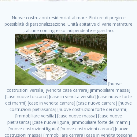
Nuove costruzioni residenziali al mare. Finiture di pregio e
possibilità di personalizzazione. Unità abitative di varie metrature
, alcune con ingresso indipendente e giardino.
[nuove costruzioni versilia] [vendita case carrara] [immobiliare massa] [case nuove toscana] [case in vendita versilia] [case nuove forte dei marmi] [case in vendita carrara] [case nuove carrara] [nuove costruzioni pietrasanta] [nuove costruzioni forte dei marmi] [immobiliare versilia] [case nuove massa] [case nuove pietrasanta] [case nuove liguria] [immobiliare forte dei marmi] [nuove costruzioni liguria] [nuove costruzioni carrara] [nuove costruzioni massa] [immobiliare carrara] case in vendita toscana [immobiliare liguria] [case in vendita massa] [vendita case massa] [vendita case versilia] [nuove costruzioni toscana] [immobiliare pietrasanta] [immobiliare toscana] [case nuove versilia] nuove costruzioni case nuove in vendita case nuove case in costruzione case nuova costruzione appartamenti nuova costruzione case in vendita nuove costruzioni terreno edificabile nuove costruzioni milano marina di carrara carrara massa massa carrara toscana versilia case in vendita a milano case in vendita a roma appartamenti nuovi in vendita vendita case milano case in vendita torino case in vendita milano case di nuova costruzione nuove costruzioni roma case in vendita roma , affittasi casa privato . vendita case roma vendita case torino villette nuova costruzione vendita case privati cerco casa milano vendita case impresa edile vendita case genova vendita immobili vendita case nuove cerco casa ville nuova costruzione annunci case in vendita case in vendita nuova costruzione nuove case in vendita case in vendita da privati villette a schiera cerco casa in vendita case in affitto vendita nuove costruzioni costruire case affitto affitto negozio milano cerco casa roma cerco casa nuova costruzione appartamenti in costruzione, affittasi casa privato . case nuove vendita case in vendita nuove case nuove milano nuove costruzioni morena case in vendita costruzioni case case in vendita tor vergata nuova annunci vendita case case in vendita milano centro, affittasi casa privato . vendita case nuova costruzione case in vendita privati agenzia immobiliare appartamenti di nuova costruzione ville in costruzione case in vendita a opera nuova costruzione nuove costruzioni torino, affittasi casa privato . appartamenti nuovi impresa edile roma trova casa costruzioni nuove appartamenti in affitto cantieri in costruzione, affittasi casa privato . immobiliare nuove costruzioni case in vendita dragona appartamenti in vendita siti vendita case case in vendita roma nord nuovi costruzioni ville nuove in vendita nuove costruzioni in vendita trovocasa cerco casa affitto villette in vendita nuove costruzioni immobiliari nuove costruzioni bologna toscano immobiliare palermo nuovi appartamenti vendita case dragona nuova costruzione case in vendita villaggio prenestino, affittasi casa privato . case in vendita dal costruttore imprese edili torino nuove costruzioni firenze immobiliare case nuove in costruzione toscano immobiliare milano, affittasi casa privato . casanuova case in vendita acilia dragona case in vendita di nuova costruzione case in vendita da costruttore nuove costruzioni eur case e cantieri appartamenti in vendita nuova costruzione case in vendita a dragona roma case in vendita nuove case in costruzione porta portese immobiliare appartamenti cerco casa disperatamente case in vendita torresina cascine in vendita vendita immobili roma, affittasi casa privato . milano nuove costruzioni morena case in vendita costruzioni edili nuove costruzioni catania visure catastali on line gratis nuove costruzioni monza case in costruzione milano, affittasi casa privato . nuove costruzioni boccea vendita immobili milano attico immobiliare roma vendita imprese edili bergamo impresa edile bologna case in vendita a classe appartamento nuovo nuove costruzioni pietralata case costruzione case in vendita roma sud nuove costruzioni residenziali a milano appartamenti nuova costruzione milano case in vendita boccea case in vendita morena nuove costruzioni vendita immobili privati, affittasi casa privato . comprare casa nuova costruzione case in vendita con leasing case in vendita ostia antica case nuova costruzione milano appartamenti nuovi milano case nuove roma nuove costruzioni bari edilizia convenzionata case in vendita a tortona villaggio prenestino case in vendita toscano immobiliare professione casa nuove costruzioni parma impresa costruzioni nuove case nuove costruzioni bergamo vendita immobili torino ville di nuova costruzione solo affitti appartamento nuovo in vendita appartamenti nuova costruzione roma case nuova costruzione roma, affittasi casa privato . nuove costruzioni a milano case in costruzione roma impresa di costruzioni grimaldi immobiliare costruzioni villetta nuova costruzione case in vendita da imprese edili cerco casa a acquisto casa in costruzione nuove costruzioni mare costruzioni immobiliari cantieri nuove costruzioni acquisto casa nuova costruzione nuove costruzioni padova comprare casa in costruzione impresa edile napoli nuove costruzioni pescara casa risorse immobiliari, affittasi casa privato . immobili in costruzione villette nuove villette nuove in vendita gabetti imprese edili verona nuove costruzioni milano sud nuovi immobili nuove costruzioni legnano, affittasi casa privato . cantieri nuove costruzioni milano villa nuova case vendita nuove costruzioni appartamenti in vendita nuovi immobili nuovi costruttori case imprese edili brescia nuovi appartamenti milano case in vendita selva nera casa nuova retecasa case nuova costruzione in vendita monolocale imprese edili firenze imprese edili padova frimm vendita case dragona nuove costruzioni vendita imprese edili parma imprese di costruzioni milano immobiliare toscano frimm immobiliare roma case case dal costruttore acquisto terreno agricolo imprese edili italiane roma vende casa case nuove a milano nuove costruzioni a roma imprese costruzioni roma cerco casa nuova immobili di nuova costruzione case in vendita castelverde roma impresa edile palermo rent to buy roma nuove costruzioni, affittasi casa privato . tempocasa case in vendita a riscatto nuove costruzioni varese nuove costruzioni bolzano vendita case in costruzione nuove costruzioni lecce cantiere milano costruire villa imprese edili treviso impresa edile catania case in vendita roma tiburtina vendita appartamenti nuova costruzione vendita immobili commerciali case nuove in vendita milano nuove costruzioni seregno cerca casa vendita cerco casa milano vendita nuove costruzioni milano ovest vendita case nuove milano imprese edili modena nuove costruzioni milano centro case in vendita aranova nuove abitazioni, affittasi casa privato ., affittasi casa privato . nuove costruzioni brescia nuove costruzioni como appartamenti nuovi in vendita a milano case in vendita bologna nuove costruzioni appartamenti in vendita milano nuova costruzione imprese edili como morena nuove costruzioni nuove costruzioni case vendita appartamenti nuovi nuove costruzioni salerno eurekasa villette in costruzione bilocali nuovi case nuove in vendita a roma case in vendita con permuta nuove costruzioni trento impresa edile varese imprese costruzioni milano imprese edili venezia case in vendita prenestina imprese edili spa nuove costruzioni gallarate roma nuove costruzioni case in nuova costruzione nuovi case nuove in vendita a milano nuove costruzioni loano nuovi cantieri milano imprese edili novara case in vendita roma est imprese di costruzioni roma appartamenti in costruzione milano nuovi cantieri cerco casa vendita milano nuove costruzioni brugherio vendita case da imprese edili imprese edili udine nuove costruzioni direttamente dal costruttore imprese edili vicenza case in vendita a loano nuova costruzione nuove villette prezzi case nuove case in vendita in costruzione compravendita terreno agricolo cantiere, affittasi casa privato . case in vendita milano navigli costruzione nuova casa costruzioni nuove milano nuove costruzioni roma rent to buy nuove costruzioni taranto palazzo in costruzione vendita appartamenti nuova costruzione milano centro costruzioni milano case in vendita milano nuove costruzioni case in vendita milano sud impresa edile como case nuove a roma boccea case in vendita imprese edili trento nuove costruzioni buccinasco case in costruzione a milano nuove costruzioni ripamonti case in vendita a salerno nuove costruzioni nuove residenze milano case nuove vendita milano nuove costruzioni milano nord nuove costruzioni livorno vendita nuove costruzioni roma nuove costruzioni liguria costruzioni roma cerco casa roma vendita nuove costruzioni classe a impresa edile rimini nuovi annunci case in vendita nuove costruzioni magenta todini costruzioni case grezze in vendita vendita appartamenti nuovi milano case in vendita gallaratese milano nuove costruzioni arezzo, affittasi casa privato . case in vendita castelverde case nuove dal costruttore nuovo appartamento nuove costruzioni desenzano imprese edili lombardia imprese edili veneto appartamenti in costruzione roma case vendita pescara nuove costruzioni case in vendita ad acilia imprese edili verona e provincia nuove costruzioni desio appartamenti classe a milano firenze nuove costruzioni pirelli re immobiliare grandi imprese di costruzioni case in vendita torresina roma case in vendita navigli milano nuove costruzioni roma centro nuovecostruzioni appartamenti nuovi a milano impresa edile ancona nuove residenze dragona case in vendita nuove costruzioni brindisi vendita nuove costruzioni milano case in vendita arredate nuove case milano case nuove milano centro sito impresa edile nuove costruzioni mont